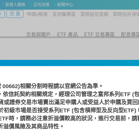
投資人關係
公司治理
新聞中心
戶
交 易
申請e帳單
反詐騙專區
富邦投信官網
即時估計淨
交易與開戶
ETF 產品
ETF 交易專區
配息專
號 00662)相關分割時程請以
官網公告
為準。
，依信託契約相關規定，經理公司管理之富邦系列ETF (包
反1
貨或證券交易市場賣出滿足申購人或受益人於申購及買回
初級市場是否接受系列ETF (包含槓桿型及反向型ETF)
基金 (本基金採匯率避險)
ETF時，請務必注意折溢價較高的狀況，進行交易前，請
F折溢價風險及其商品特性。