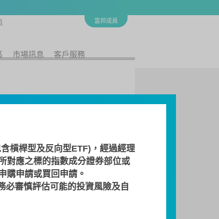
富邦成員
值
區
市場訊息
客戶服務
含槓桿型及反向型ETF)，經過經理
所對應之標的指數成分證券部位或
 申購申請或買回申請。
務必審慎評估可能的投資風險及自