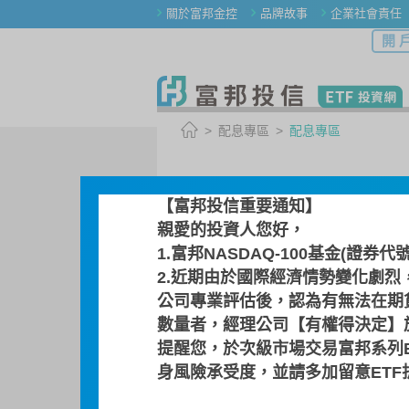
關於富邦金控
品牌故事
企業社會責任
開 
配息專區
配息專區
配息專區
【富邦投信重要通知】
親愛的投資人您好，
1.富邦NASDAQ-100基金(證券代
選擇其他 ETF
2.近期由於國際經濟情勢變化劇烈
00641R / 富邦日本
公司專業評估後，認為有無法在期
數量者，經理公司【有權得決定】於
日本東証單日反向一倍
提醒您，於次級市場交易富邦系列
身風險承受度，並請多加留意ET