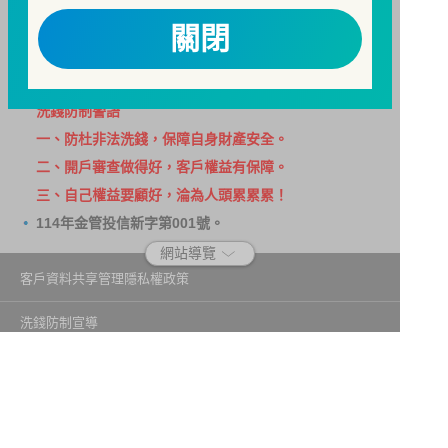
費爭議處理機構申請評議。本公司客服專線 0800-070-
關閉
388。財團法人金融消費評議中心電話：0800-789-
885，網址：
http://www.foi.org.tw
查詢。
洗錢防制警語
一、防杜非法洗錢，保障自身財產安全。
二、開戶審查做得好，客戶權益有保障。
三、自己權益要顧好，淪為人頭累累累！
114年金管投信新字第001號。
網站導覽
客戶資料共享管理隱私權政策
洗錢防制宣導
消費者保護
Fubon.com網站個人資料保護告知聲明