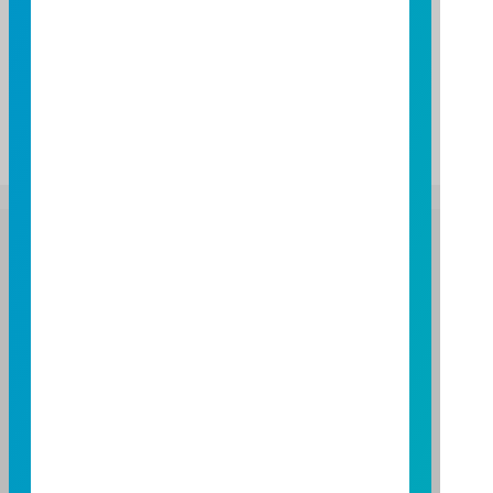
註：
上述資料僅供參考，各基金相關配息時間，依本公
司公告之實際配息日期為準，實際配息金額與時間
將視狀況而可能調整；各基金配息原則，請詳閱基
金公開說明書。
富邦證券投資信託股份有限公司
服務專線：0800-070-388
營業人：富邦證券投資信託股份有限公司
營利事業統一編號：86384949
114 年金管投信新字第 001 號
台北總公司
台北市敦化南路一段 108 號 8 樓
TEL：(02)8771-6688