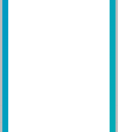
FAX：(02)8771-6788
台中分公司
台中市柳川西路二段 196 號 7 樓
TEL：(04)2220-7166
FAX：(04)2220-7128
高雄分公司
高雄市民族二路 95 號 3 樓
TEL：(07)238-4577
FAX：(07)236-4571
下載富邦投信 APP
版本3.6
版本8.5
基金警語
+
【富邦投信獨立經營管理】