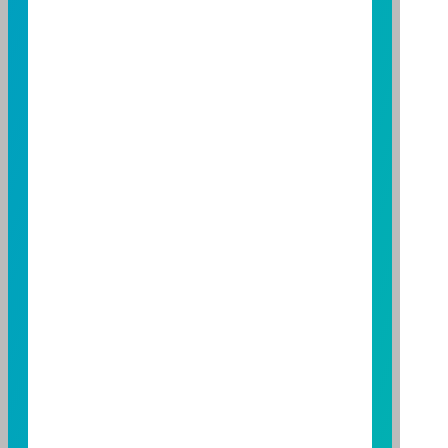
基金經金管會核准或同意生效，惟不表示絕無風險。基
金經理公司以往之經理績效不保證基金之最低投資收
益；基金經理公司除盡善良管理人之注意義務外，不負
責本基金之盈虧，亦不保證最低之收益，投資人申購前
應詳閱基金公開說明書。本公司及各銷售機構備有簡式
公開說明書或公開說明書，歡迎索取；投資人亦可連結
至
富邦投信網頁
或
公開資訊觀測站
查詢。有關本基金運
用限制及投資風險之揭露請詳見本基金公開說明書。投
資人申購本基金係持有基金受益憑證，而非本文提及之
投資資產或標的。
基金經金管會核准，惟不表示本基金絕無風險。期貨信
託事業以往之經理績效不保證基金之最低投資收益；本
期貨信託事業除盡善良管理人之注意義務外，不負責本
基金之盈虧，亦不保證最低之收益；本文提及之經濟走
勢預測不必然代表本基金之績效；本基金之投資風險及
有關基金應負擔之費用已揭露於基金之公開說明書，投