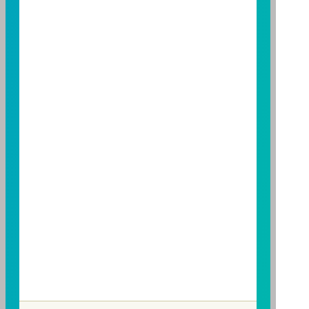
資人申購前應詳閱基金公開說明書。本公司及各銷售機
構備有簡式公開說明書或公開說明書，歡迎索取；投資
人亦可連結至
富邦投信網頁
、
公開資訊觀測站
或
基金資
訊觀測站
查詢。
基金並無受存款保險、保險安定基金或其他相關保障機
制之保障，投資基金最大可能損失為全部投資金額。
為
避免因受益人短線交易頻繁，造成基金管理及交易成本
增加，進而損及基金長期持有之受益人之權益，並稀釋
基金之獲利，本基金不歡迎受益人進行短線交易，即日
起若受益人進行短線交易，本公司得保留限制短線交易
之受益人再次申購基金並收取相關費用之權利，申購前
請務必詳閱公開說明書，以了解短線交易規定及相關費
用。
因金融服務業所提供之金融商品或服務所生紛爭之處理
及申訴之管道：投資人就金融消費爭議事件應先向經理
公司提出申訴，投資人不接受處理結果者，得向金融消