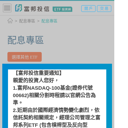
開 戶
交 易
配息專區
配息專區
配息專區
選擇其他 ETF
00654R / 富邦印度反1
【富邦投信重要通知】
親愛的投資人您好，
印度NIFTY單日反向一倍基
1.富邦NASDAQ-100基金(證券代號
金
00662)相關分割時程請以
官網公告
為
準。
2.近期由於國際經濟情勢變化劇烈，依
自訂區間
信託契約相關規定，經理公司管理之富
~
邦系列ETF (包含槓桿型及反向型