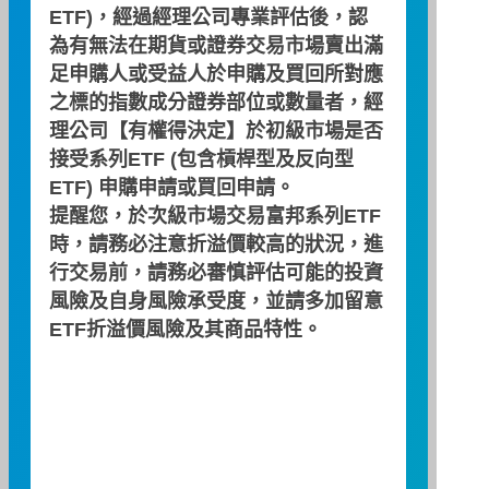
ETF)，經過經理公司專業評估後，認
為有無法在期貨或證券交易市場賣出滿
足申購人或受益人於申購及買回所對應
之標的指數成分證券部位或數量者，經
無配息資料
理公司【有權得決定】於初級市場是否
接受系列ETF (包含槓桿型及反向型
ETF) 申購申請或買回申請。
預定配息時間
提醒您，於次級市場交易富邦系列ETF
時，請務必注意折溢價較高的狀況，進
評價日
除息日
發放日
行交易前，請務必審慎評估可能的投資
風險及自身風險承受度，並請多加留意
ETF折溢價風險及其商品特性。
2025 年 06 月
日
一
二
三
四
五
六
01
02
03
04
05
06
07