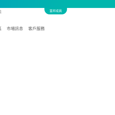
富邦成員
值
區
市場訊息
客戶服務