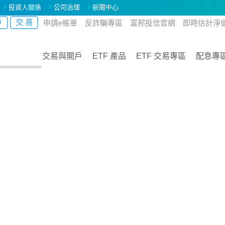
投資人關係
公司治理
新聞中心
戶
交 易
申請e帳單
反詐騙專區
富邦投信官網
即時估計淨
交易與開戶
ETF 產品
ETF 交易專區
配息專