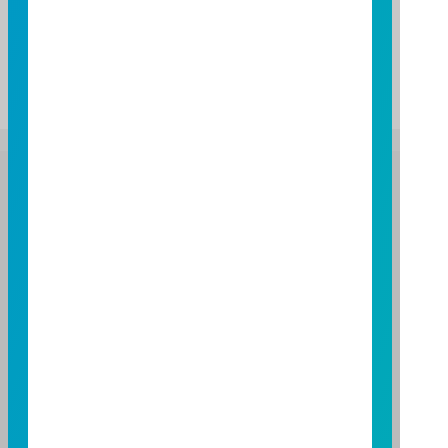
37
富邦證券投資信託股份有限公司
服務專線：0800-070-388
營業人：富邦證券投資信託股份有限公司
營利事業統一編號：86384949
114 年金管投信新字第 001 號
台北總公司
台北市敦化南路一段 108 號 8 樓
TEL：(02)8771-6688
FAX：(02)8771-6788