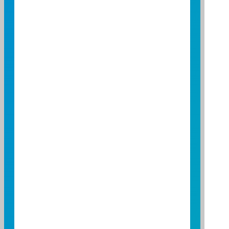
台美雙星組合新登場！富邦投信即將重磅推出台
美菁英組合，投資人不要錯過！
PLAY
2022/11/01
下一個兆元產業，綠電投資！