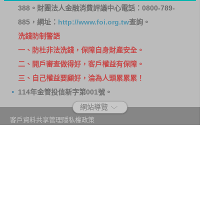
388。財團法人金融消費評議中心電話：0800-789-
885，網址：
http://www.foi.org.tw
查詢。
洗錢防制警語
一、防杜非法洗錢，保障自身財產安全。
二、開戶審查做得好，客戶權益有保障。
三、自己權益要顧好，淪為人頭累累累！
114年金管投信新字第001號。
網站導覽
客戶資料共享管理隱私權政策
洗錢防制宣導
消費者保護
Fubon.com網站個人資料保護告知聲明
投資人資訊安全說明