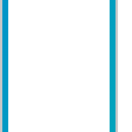
【主講人：徐翊達 投資策略師】
眾多的綠能投資項目，就像選秀節目一樣，到底
哪一個才能 C 位出道呢？就讓富邦 ESG 綠色電
力(00920)搶占版面吧！
PLAY
2022/10/26
1
2
3
4
5
6
7
8
9
10
11
12
13
14
15
16
17
18
19
20
21
22
23
24
25
26
27
28
29
30
31
32
33
34
35
36