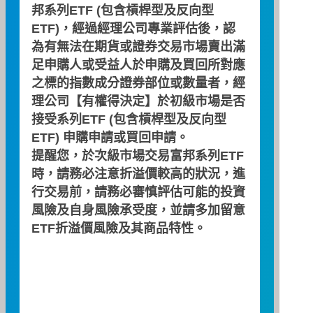
邦系列ETF (包含槓桿型及反向型
【主講人：周冠男 教授/徐翊達 投資策略師】
ETF)，經過經理公司專業評估後，認
領到$6,000元，還在煩惱資產投資怎麼配置？本
為有無法在期貨或證券交易市場賣出滿
集影片就告訴你該怎麼投資才跟上趨勢！
足申購人或受益人於申購及買回所對應
之標的指數成分證券部位或數量者，經
PLAY
理公司【有權得決定】於初級市場是否
2023/05/02
接受系列ETF (包含槓桿型及反向型
ETF) 申購申請或買回申請。
提醒您，於次級市場交易富邦系列ETF
時，請務必注意折溢價較高的狀況，進
行交易前，請務必審慎評估可能的投資
風險及自身風險承受度，並請多加留意
ETF折溢價風險及其商品特性。
台美出擊，進可攻退可守！