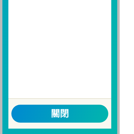
構備有簡式公開說明書或公開說明書，歡迎索取；投資
人亦可連結至
富邦投信網頁
、
公開資訊觀測站
或
基金資
訊觀測站
查詢。
基金並無受存款保險、保險安定基金或其他相關保障機
制之保障，投資基金最大可能損失為全部投資金額。
為
避免因受益人短線交易頻繁，造成基金管理及交易成本
增加，進而損及基金長期持有之受益人之權益，並稀釋
基金之獲利，本基金不歡迎受益人進行短線交易，即日
起若受益人進行短線交易，本公司得保留限制短線交易
之受益人再次申購基金並收取相關費用之權利，申購前
請務必詳閱公開說明書，以了解短線交易規定及相關費
用。
因金融服務業所提供之金融商品或服務所生紛爭之處理
關閉
及申訴之管道：投資人就金融消費爭議事件應先向經理
公司提出申訴，投資人不接受處理結果者，得向金融消
費爭議處理機構申請評議。本公司客服專線 0800-070-