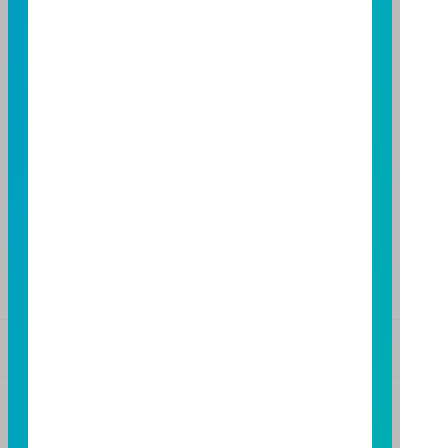
台中分公司
台中市柳川西路二段 196 號 7 樓
TEL：(04)2220-7166
FAX：(04)2220-7128
高雄分公司
高雄市民族二路 95 號 3 樓
TEL：(07)238-4577
FAX：(07)236-4571
下載富邦投信 APP
版本3.6
版本8.5
基金警語
+
【富邦投信獨立經營管理】
基金經金管會核准或同意生效，惟不表示絕無風險。基