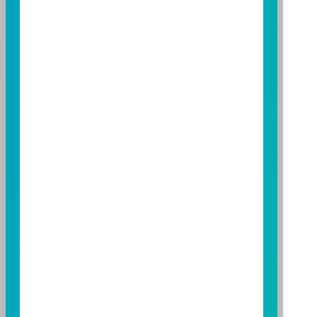
金經理公司以往之經理績效不保證基金之最低投資收
益；基金經理公司除盡善良管理人之注意義務外，不負
責本基金之盈虧，亦不保證最低之收益，投資人申購前
應詳閱基金公開說明書。本公司及各銷售機構備有簡式
公開說明書或公開說明書，歡迎索取；投資人亦可連結
至
富邦投信網頁
或
公開資訊觀測站
查詢。有關本基金運
用限制及投資風險之揭露請詳見本基金公開說明書。投
資人申購本基金係持有基金受益憑證，而非本文提及之
投資資產或標的。
基金經金管會核准，惟不表示本基金絕無風險。期貨信
託事業以往之經理績效不保證基金之最低投資收益；本
期貨信託事業除盡善良管理人之注意義務外，不負責本
基金之盈虧，亦不保證最低之收益；本文提及之經濟走
勢預測不必然代表本基金之績效；本基金之投資風險及
有關基金應負擔之費用已揭露於基金之公開說明書，投
資人申購前應詳閱基金公開說明書。本公司及各銷售機