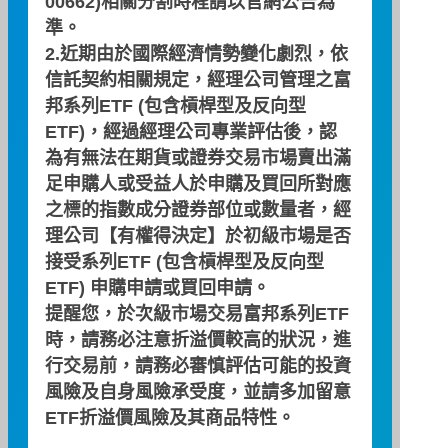
00662)相關分割時程請以
官網公告
為
準。
2.近期由於國際經濟情勢變化劇烈，依
信託契約相關規定，經理公司管理之富
邦系列ETF (包含槓桿型及反向型
ETF)，經過經理公司專業評估後，認
基金淨資產(新台
29,928,572,584
為有無法在期貨或證券交易市場賣出滿
幣)
足申購人或受益人於申購及買回所對應
之標的指數成分證券部位或數量者，經
基金在外流通單位
3,723,745,000
理公司【有權得決定】於初級市場是否
數(單位)
接受系列ETF (包含槓桿型及反向型
基金每單位淨值(新
8.04
ETF) 申購申請或買回申請。
台幣)
提醒您，於次級市場交易富邦系列ETF
時，請務必注意折溢價較高的狀況，進
行交易前，請務必審慎評估可能的投資
資料日期：2026/08/07
風險及自身風險承受度，並請多加留意
ETF折溢價風險及其商品特性。
股票