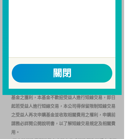
基金之盈虧，亦不保證最低之收益；本文提及之經濟走
勢預測不必然代表本基金之績效；本基金之投資風險及
有關基金應負擔之費用已揭露於基金之公開說明書，投
資人申購前應詳閱基金公開說明書。本公司及各銷售機
構備有簡式公開說明書或公開說明書，歡迎索取；投資
人亦可連結至
富邦投信網頁
、
公開資訊觀測站
或
基金資
訊觀測站
查詢。
基金並無受存款保險、保險安定基金或其他相關保障機
關閉
制之保障，投資基金最大可能損失為全部投資金額。
為
避免因受益人短線交易頻繁，造成基金管理及交易成本
增加，進而損及基金長期持有之受益人之權益，並稀釋
基金之獲利，本基金不歡迎受益人進行短線交易，即日
起若受益人進行短線交易，本公司得保留限制短線交易
之受益人再次申購基金並收取相關費用之權利，申購前
請務必詳閱公開說明書，以了解短線交易規定及相關費
用。