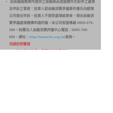
因金融服務業所提供之金融商品或服務所生紛爭之處理
及申訴之管道：投資人就金融消費爭議事件應先向經理
公司提出申訴，投資人不接受處理結果者，得向金融消
費爭議處理機構申請評議。本公司客服專線 0800-070-
388。財團法人金融消費評議中心電話：0800-789-
885，網址：
http://www.foi.org.tw
查詢。
洗錢防制警語
一、防杜非法洗錢，保障自身財產安全。
二、開戶審查做得好，客戶權益有保障。
三、自己權益要顧好，淪為人頭累累累！
114年金管投信新字第001號。
網站導覽
客戶資料共享管理隱私權政策
洗錢防制宣導
消費者保護