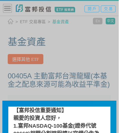
開 戶
交 易
En
中文
ETF 交易專區
基金資產
基金資產
選擇其他 ETF
00405A 主動富邦台灣龍耀(本基
金之配息來源可能為收益平準金)
查詢日期
【富邦投信重要通知】
親愛的投資人您好，
1.富邦NASDAQ-100基金(證券代號