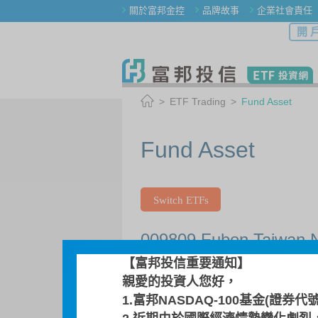
關於富邦金控
品牌故事
企業社會責任
開 
ETF Trading
Fund Asset
Fund Asset
Switch ETFs
009809 Fubon Ta
【富邦投信重要通知】
親愛的投資人您好，
Search Date
1.富邦NASDAQ-100基金(證券代