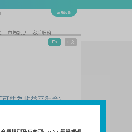
富邦成員
值
區
市場訊息
客戶服務
En
中文
之配息來源可能為收益平準金)