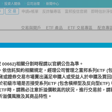
投資人關係
公司治理
新聞中心
戶
交 易
申請e帳單
反詐騙專區
富邦投信官網
即時估計淨
交易與開戶
ETF 產品
ETF 交易專區
配息專
號 00662)相關分割時程請以
官網公告
為準。
，依信託契約相關規定，經理公司管理之富邦系列ETF (包
收益平準金對配息 ET
貨或證券交易市場賣出滿足申購人或受益人於申購及買回
初級市場是否接受系列ETF (包含槓桿型及反向型ETF)
什麼是收益平準金？對配息 ETF
ETF時，請務必注意折溢價較高的狀況，進行交易前，請
獨家解密！
F折溢價風險及其商品特性。
主講人：黃煜翔經理人
日期：2023/09/23