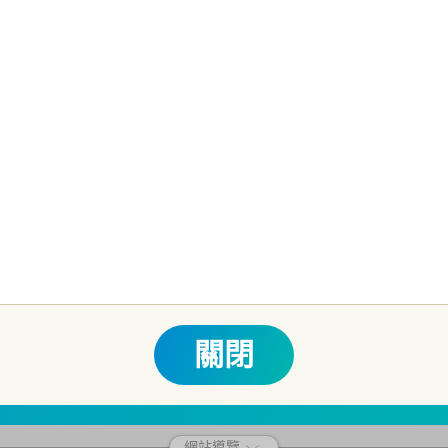
風險。期貨信託事業以往之經理績效不保證基金之最低投資收益；本期貨
本文提及之經濟走勢預測不必然代表本基金之績效；本基金之投資風險及
書。本公司及各銷售機構備有簡式公開說明書或公開說明書，歡迎索取；
他相關保障機制之保障，投資基金最大可能損失為全部投資金額。
為避免
人之權益，並稀釋基金之獲利，本基金不歡迎受益人進行短線交易，即日
關費用之權利，申購前請務必詳閱公開說明書，以了解短線交易規定及相
生紛爭之處理及申訴之管道：投資人就金融消費爭議事件應先向經理公司
 0800-070-388。財團法人金融消費評議中心電話：0800-789-8
關閉
網站導覽