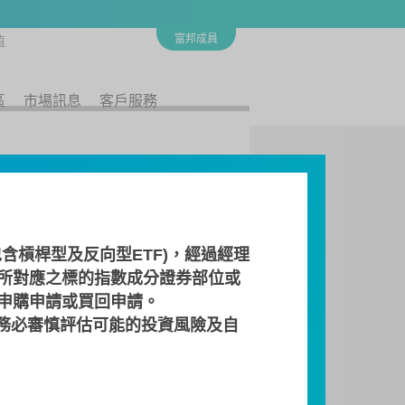
富邦成員
值
區
市場訊息
客戶服務
含槓桿型及反向型ETF)，經過經理
F 的影響！
所對應之標的指數成分證券部位或
 申購申請或買回申請。
 影響是什麼？來聽專業經理人
務必審慎評估可能的投資風險及自