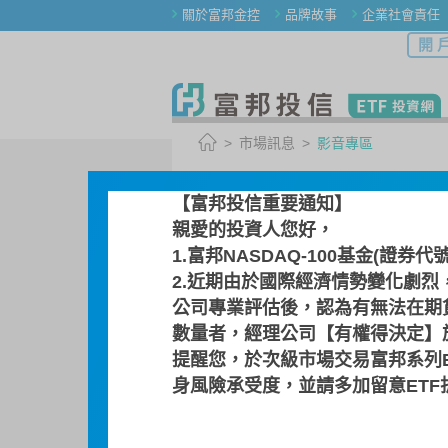
關於富邦金控
品牌故事
企業社會責任
開 
市場訊息
影音專區
影音專區
【富邦投信重要通知】
親愛的投資人您好，
1.富邦NASDAQ-100基金(證券代
2.近期由於國際經濟情勢變化劇烈
公司專業評估後，認為有無法在期
數量者，經理公司【有權得決定】於
提醒您，於次級市場交易富邦系列
身風險承受度，並請多加留意ET