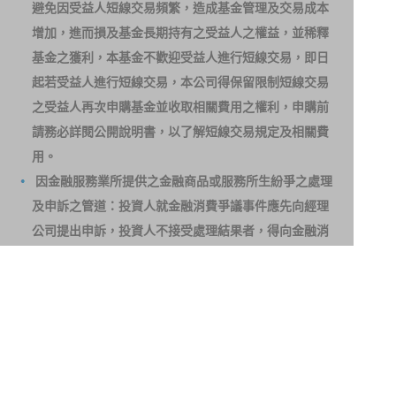
避免因受益人短線交易頻繁，造成基金管理及交易成本
增加，進而損及基金長期持有之受益人之權益，並稀釋
基金之獲利，本基金不歡迎受益人進行短線交易，即日
起若受益人進行短線交易，本公司得保留限制短線交易
之受益人再次申購基金並收取相關費用之權利，申購前
請務必詳閱公開說明書，以了解短線交易規定及相關費
用。
因金融服務業所提供之金融商品或服務所生紛爭之處理
及申訴之管道：投資人就金融消費爭議事件應先向經理
公司提出申訴，投資人不接受處理結果者，得向金融消
費爭議處理機構申請評議。本公司客服專線 0800-070-
388。財團法人金融消費評議中心電話：0800-789-
885，網址：
http://www.foi.org.tw
查詢。
洗錢防制警語
一、防杜非法洗錢，保障自身財產安全。
二、開戶審查做得好，客戶權益有保障。