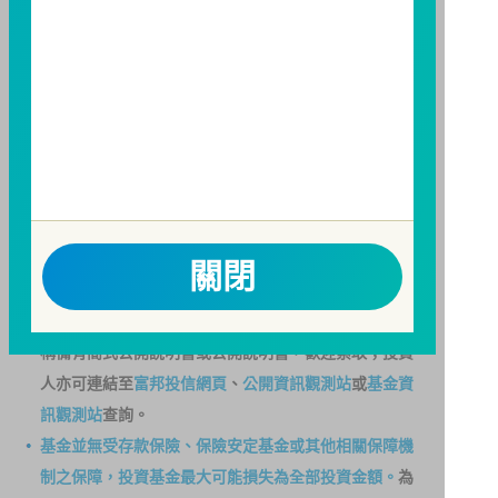
至
富邦投信網頁
或
公開資訊觀測站
查詢。有關本基金運
用限制及投資風險之揭露請詳見本基金公開說明書。投
資人申購本基金係持有基金受益憑證，而非本文提及之
投資資產或標的。
基金經金管會核准，惟不表示本基金絕無風險。期貨信
託事業以往之經理績效不保證基金之最低投資收益；本
期貨信託事業除盡善良管理人之注意義務外，不負責本
基金之盈虧，亦不保證最低之收益；本文提及之經濟走
勢預測不必然代表本基金之績效；本基金之投資風險及
關閉
有關基金應負擔之費用已揭露於基金之公開說明書，投
資人申購前應詳閱基金公開說明書。本公司及各銷售機
構備有簡式公開說明書或公開說明書，歡迎索取；投資
人亦可連結至
富邦投信網頁
、
公開資訊觀測站
或
基金資
訊觀測站
查詢。
基金並無受存款保險、保險安定基金或其他相關保障機
制之保障，投資基金最大可能損失為全部投資金額。
為