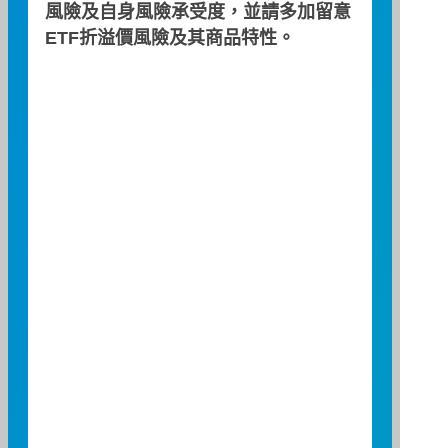
風險及自身風險承受度，並請多加留意
日期
08/07
ETF折溢價風險及其商品特性。
漲跌
-
漲跌幅(%)
-
18.72
00892 / 富邦台灣半導體
台灣核心半導體ETF基金
日期
08/07
漲跌
-0.36
漲跌幅(%)
-0.89