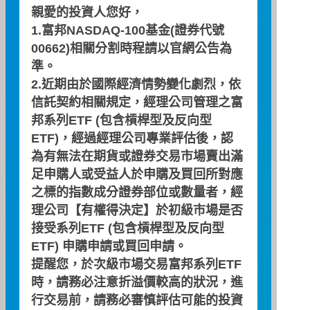
台灣旗艦動能50 ETF基金 (本基金之
親愛的投資人您好，
配息來源可能為收益平準金)
1.富邦NASDAQ-100基金(證券代號
00662)相關分割時程請以
官網公告
為
日期
08/07
準。
漲跌
-0.24
2.近期由於國際經濟情勢變化劇烈，依
漲跌幅(%)
-1.28
信託契約相關規定，經理公司管理之富
邦系列ETF (包含槓桿型及反向型
ETF)，經過經理公司專業評估後，認
為有無法在期貨或證券交易市場賣出滿
18.55
足申購人或受益人於申購及買回所對應
之標的指數成分證券部位或數量者，經
理公司【有權得決定】於初級市場是否
接受系列ETF (包含槓桿型及反向型
00900 / 富邦特選高股息30
ETF) 申購申請或買回申請。
特選台灣高股息30 ETF基金 (本基金
提醒您，於次級市場交易富邦系列ETF
之配息來源可能為收益平準金且基金
時，請務必注意折溢價較高的狀況，進
並無保證收益及配息)
行交易前，請務必審慎評估可能的投資