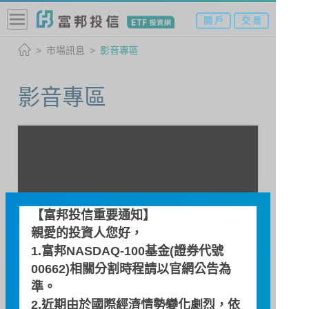
開 戶
交 易
市場訊息
影音專區
影音專區
【富邦投信重要通知】
親愛的投資人您好，
1.富邦NASDAQ-100基金(證券代號
00662)相關分割時程請以
官網公告
為
準。
2.近期由於國際經濟情勢變化劇烈，依