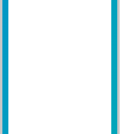
買NASDAQ別只看台積電、輝
達!鎖定「關鍵指標」，趁勢掌
握00662低檔加碼時機!
NASDAQ怎麼買?專家帶你鎖定「關鍵指標」，觀
看影片了解更多吧！
PLAY
2026/07/06