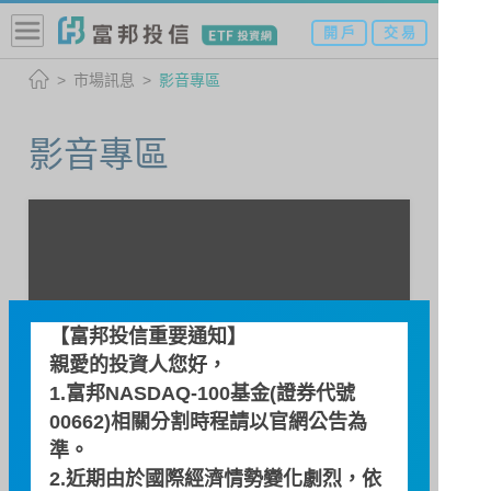
開 戶
交 易
市場訊息
影音專區
影音專區
【富邦投信重要通知】
親愛的投資人您好，
1.富邦NASDAQ-100基金(證券代號
00662)相關分割時程請以
官網公告
為
準。
2.近期由於國際經濟情勢變化劇烈，依