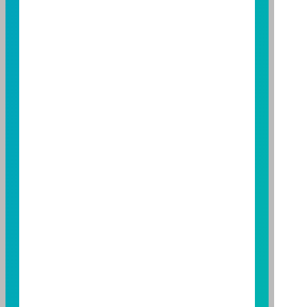
益；基金經理公司除盡善良管理人之注意義務外，不負
責本基金之盈虧，亦不保證最低之收益，投資人申購前
應詳閱基金公開說明書。本公司及各銷售機構備有簡式
公開說明書或公開說明書，歡迎索取；投資人亦可連結
至
富邦投信網頁
或
公開資訊觀測站
查詢。有關本基金運
用限制及投資風險之揭露請詳見本基金公開說明書。投
資人申購本基金係持有基金受益憑證，而非本文提及之
投資資產或標的。
基金經金管會核准，惟不表示本基金絕無風險。期貨信
託事業以往之經理績效不保證基金之最低投資收益；本
期貨信託事業除盡善良管理人之注意義務外，不負責本
基金之盈虧，亦不保證最低之收益；本文提及之經濟走
勢預測不必然代表本基金之績效；本基金之投資風險及
有關基金應負擔之費用已揭露於基金之公開說明書，投
資人申購前應詳閱基金公開說明書。本公司及各銷售機
構備有簡式公開說明書或公開說明書，歡迎索取；投資