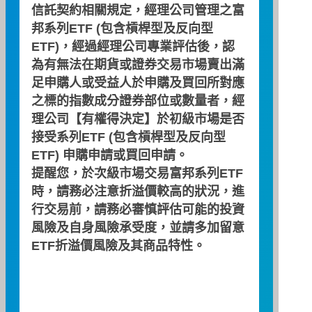
AI點火！美股怎麼買？
信託契約相關規定，經理公司管理之富
邦系列ETF (包含槓桿型及反向型
AI熱潮來襲！怎麼買才可以一次通通收進口
ETF)，經過經理公司專業評估後，認
袋！
為有無法在期貨或證券交易市場賣出滿
主講人：林威宇經
足申購人或受益人於申購及買回所對應
理人
之標的指數成分證券部位或數量者，經
日期：2023/10/17
理公司【有權得決定】於初級市場是否
接受系列ETF (包含槓桿型及反向型
ETF) 申購申請或買回申請。
提醒您，於次級市場交易富邦系列ETF
時，請務必注意折溢價較高的狀況，進
看更多
下一則 >
行交易前，請務必審慎評估可能的投資
風險及自身風險承受度，並請多加留意
相關影片推薦
ETF折溢價風險及其商品特性。