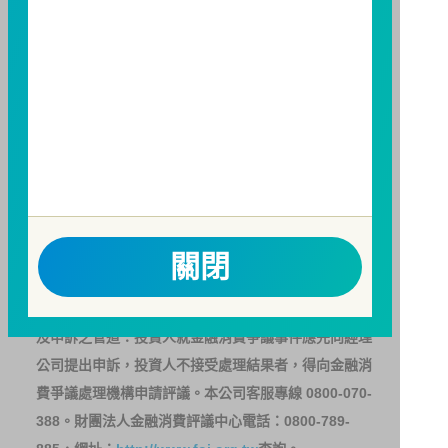
人亦可連結至
富邦投信網頁
、
公開資訊觀測站
或
基金資
訊觀測站
查詢。
基金並無受存款保險、保險安定基金或其他相關保障機
制之保障，投資基金最大可能損失為全部投資金額。
為
避免因受益人短線交易頻繁，造成基金管理及交易成本
增加，進而損及基金長期持有之受益人之權益，並稀釋
基金之獲利，本基金不歡迎受益人進行短線交易，即日
起若受益人進行短線交易，本公司得保留限制短線交易
之受益人再次申購基金並收取相關費用之權利，申購前
請務必詳閱公開說明書，以了解短線交易規定及相關費
關閉
用。
因金融服務業所提供之金融商品或服務所生紛爭之處理
及申訴之管道：投資人就金融消費爭議事件應先向經理
公司提出申訴，投資人不接受處理結果者，得向金融消
費爭議處理機構申請評議。本公司客服專線 0800-070-
388。財團法人金融消費評議中心電話：0800-789-