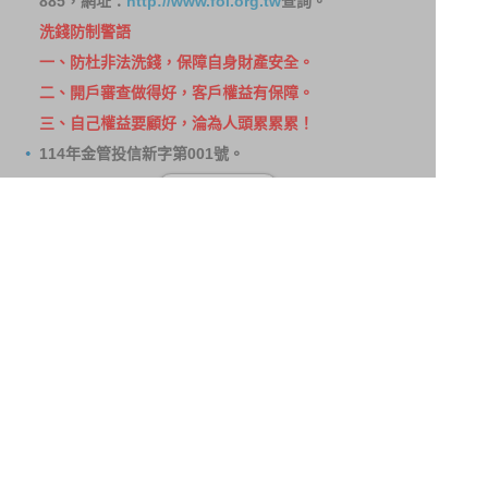
885，網址：
http://www.foi.org.tw
查詢。
洗錢防制警語
一、防杜非法洗錢，保障自身財產安全。
二、開戶審查做得好，客戶權益有保障。
三、自己權益要顧好，淪為人頭累累累！
114年金管投信新字第001號。
網站導覽
客戶資料共享管理隱私權政策
洗錢防制宣導
消費者保護
Fubon.com網站個人資料保護告知聲明
投資人資訊安全說明
隱私權聲明