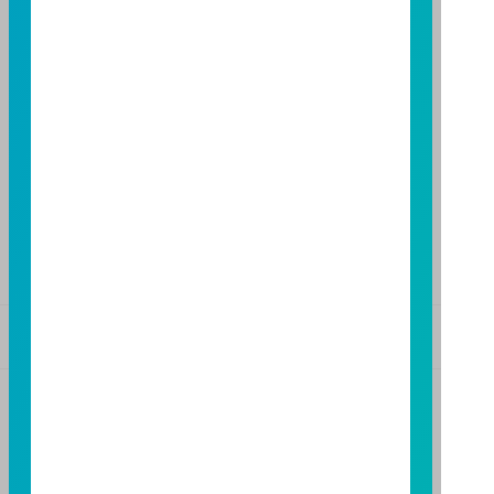
TEL：(04)2220-7166
FAX：(04)2220-7128
高雄分公司
高雄市民族二路 95 號 3 樓
TEL：(07)238-4577
FAX：(07)236-4571
下載富邦投信 APP
版本3.6
版本8.5
基金警語
+
【富邦投信獨立經營管理】
基金經金管會核准或同意生效，惟不表示絕無風險。基
金經理公司以往之經理績效不保證基金之最低投資收