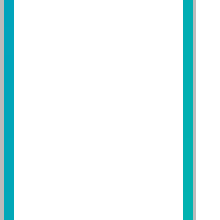
至
富邦投信網頁
或
公開資訊觀測站
查詢。有關本基金運
用限制及投資風險之揭露請詳見本基金公開說明書。投
資人申購本基金係持有基金受益憑證，而非本文提及之
投資資產或標的。
基金經金管會核准，惟不表示本基金絕無風險。期貨信
託事業以往之經理績效不保證基金之最低投資收益；本
期貨信託事業除盡善良管理人之注意義務外，不負責本
基金之盈虧，亦不保證最低之收益；本文提及之經濟走
勢預測不必然代表本基金之績效；本基金之投資風險及
有關基金應負擔之費用已揭露於基金之公開說明書，投
資人申購前應詳閱基金公開說明書。本公司及各銷售機
構備有簡式公開說明書或公開說明書，歡迎索取；投資
人亦可連結至
富邦投信網頁
、
公開資訊觀測站
或
基金資
訊觀測站
查詢。
基金並無受存款保險、保險安定基金或其他相關保障機
制之保障，投資基金最大可能損失為全部投資金額。
為