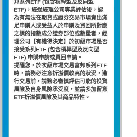
邦系列ETF (包含槓桿型及反向型
2026 年 02 月
ETF)，經過經理公司專業評估後，認
為有無法在期貨或證券交易市場賣出滿
日
一
二
三
四
五
六
足申購人或受益人於申購及買回所對應
之標的指數成分證券部位或數量者，經
理公司【有權得決定】於初級市場是否
02
03
04
05
06
07
01
接受系列ETF (包含槓桿型及反向型
ETF) 申購申請或買回申請。
提醒您，於次級市場交易富邦系列ETF
時，請務必注意折溢價較高的狀況，進
08
09
10
11
12
13
14
行交易前，請務必審慎評估可能的投資
風險及自身風險承受度，並請多加留意
ETF折溢價風險及其商品特性。
15
16
17
18
19
20
21