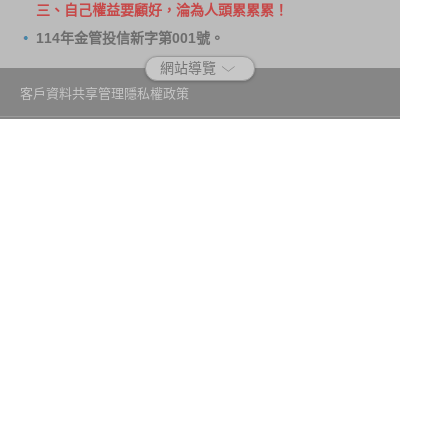
三、自己權益要顧好，淪為人頭累累累！
114年金管投信新字第001號。
網站導覽
客戶資料共享管理隱私權政策
洗錢防制宣導
消費者保護
Fubon.com網站個人資料保護告知聲明
投資人資訊安全說明
隱私權聲明
個人資料保護法應告知投資人事項
富邦證券投資信託股份有限公司
建議瀏覽器版本：最新版本 Chrome、Firefox、Safari、Edge