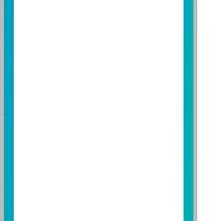
高雄市民族二路 95 號 3 樓
TEL：(07)238-4577
FAX：(07)236-4571
下載富邦投信 APP
版本3.6
版本8.5
基金警語
+
【富邦投信獨立經營管理】
基金經金管會核准或同意生效，惟不表示絕無風險。基
金經理公司以往之經理績效不保證基金之最低投資收
益；基金經理公司除盡善良管理人之注意義務外，不負
責本基金之盈虧，亦不保證最低之收益，投資人申購前
應詳閱基金公開說明書。本公司及各銷售機構備有簡式
公開說明書或公開說明書，歡迎索取；投資人亦可連結