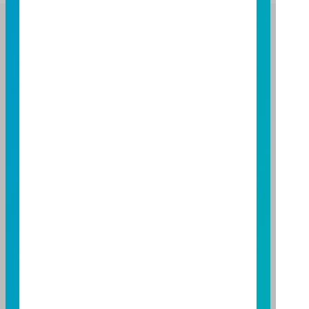
富邦證券投資信託股份有限公司
服務專線：0800-070-388
營業人：富邦證券投資信託股份有限公司
營利事業統一編號：86384949
114 年金管投信新字第 001 號
台北總公司
台北市敦化南路一段 108 號 8 樓
TEL：(02)8771-6688
FAX：(02)8771-6788
台中分公司
台中市柳川西路二段 196 號 7 樓
TEL：(04)2220-7166
FAX：(04)2220-7128
高雄分公司