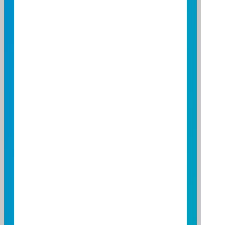
22
23
24
25
26
27
28
非營業日
重要公告
ETF 除息日
星期日
2026 年 02 月 01 日