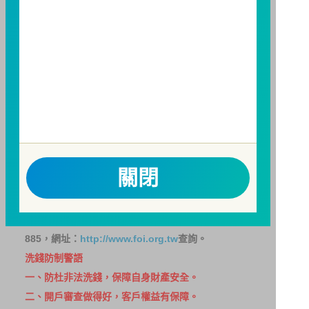
避免因受益人短線交易頻繁，造成基金管理及交易成本
增加，進而損及基金長期持有之受益人之權益，並稀釋
基金之獲利，本基金不歡迎受益人進行短線交易，即日
起若受益人進行短線交易，本公司得保留限制短線交易
之受益人再次申購基金並收取相關費用之權利，申購前
請務必詳閱公開說明書，以了解短線交易規定及相關費
用。
因金融服務業所提供之金融商品或服務所生紛爭之處理
及申訴之管道：投資人就金融消費爭議事件應先向經理
關閉
公司提出申訴，投資人不接受處理結果者，得向金融消
費爭議處理機構申請評議。本公司客服專線 0800-070-
388。財團法人金融消費評議中心電話：0800-789-
885，網址：
http://www.foi.org.tw
查詢。
洗錢防制警語
一、防杜非法洗錢，保障自身財產安全。
二、開戶審查做得好，客戶權益有保障。