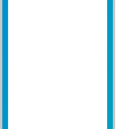
永豐金證券股份有限公司
公司
02-2312-3866
電話
台北市重慶南路一段2號7、18樓及
地址
20樓
凱基證券股份有限公司
公司
02-2181-8888
電話
台北市明水路698號3樓、700號3樓
地址