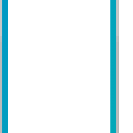
地址
富邦證券投資信託股份有限公司
服務專線：0800-070-388
營業人：富邦證券投資信託股份有限公司
營利事業統一編號：86384949
114 年金管投信新字第 001 號
台北總公司
台北市敦化南路一段 108 號 8 樓
TEL：(02)8771-6688
FAX：(02)8771-6788
台中分公司