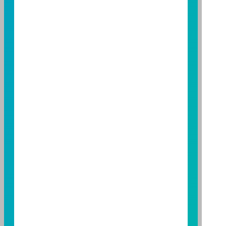
金經理公司以往之經理績效不保證基金之最低投資收
益；基金經理公司除盡善良管理人之注意義務外，不負
責本基金之盈虧，亦不保證最低之收益，投資人申購前
應詳閱基金公開說明書。本公司及各銷售機構備有簡式
公開說明書或公開說明書，歡迎索取；投資人亦可連結
至
富邦投信網頁
或
公開資訊觀測站
查詢。有關本基金運
用限制及投資風險之揭露請詳見本基金公開說明書。投
資人申購本基金係持有基金受益憑證，而非本文提及之
投資資產或標的。
基金經金管會核准，惟不表示本基金絕無風險。期貨信
託事業以往之經理績效不保證基金之最低投資收益；本
期貨信託事業除盡善良管理人之注意義務外，不負責本
基金之盈虧，亦不保證最低之收益；本文提及之經濟走
勢預測不必然代表本基金之績效；本基金之投資風險及
有關基金應負擔之費用已揭露於基金之公開說明書，投
資人申購前應詳閱基金公開說明書。本公司及各銷售機