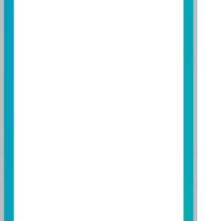
台中市柳川西路二段 196 號 7 樓
TEL：(04)2220-7166
FAX：(04)2220-7128
高雄分公司
高雄市民族二路 95 號 3 樓
TEL：(07)238-4577
FAX：(07)236-4571
下載富邦投信 APP
版本3.6
版本8.5
基金警語
+
【富邦投信獨立經營管理】
基金經金管會核准或同意生效，惟不表示絕無風險。基