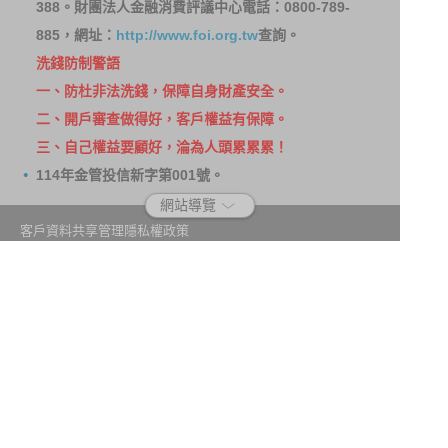
388。財團法人金融消費評議中心電話：0800-789-
885，網址：
http://www.foi.org.tw
查詢。
洗錢防制警語
一、防杜非法洗錢，保障自身財產安全。
二、開戶審查做得好，客戶權益有保障。
三、自己權益要顧好，淪為人頭累累累！
114年金管投信新字第001號。
網站導覽
客戶資料共享管理隱私權政策
洗錢防制宣導
消費者保護
Fubon.com網站個人資料保護告知聲明
投資人資訊安全說明