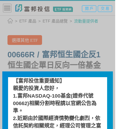
開 戶
交 易
ETF 產品
ETF 產品總覽
流動量提供者
選擇其他 ETF
00666R / 富邦恒生國企反1
恒生國企單日反向一倍基金
【富邦投信重要通知】
流動量提供者
親愛的投資人您好，
1.富邦NASDAQ-100基金(證券代號
00662)相關分割時程請以
官網公告
為
流動量提供者
準。
2.近期由於國際經濟情勢變化劇烈，依
富邦綜合證券股份有限公司
公司
信託契約相關規定，經理公司管理之富