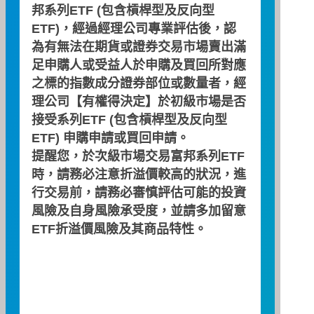
邦系列ETF (包含槓桿型及反向型
02-2771-6699
電話
ETF)，經過經理公司專業評估後，認
台北市仁愛路四段169號17樓
地址
為有無法在期貨或證券交易市場賣出滿
足申購人或受益人於申購及買回所對應
之標的指數成分證券部位或數量者，經
理公司【有權得決定】於初級市場是否
合作金庫證券股份有限公司
公司
接受系列ETF (包含槓桿型及反向型
ETF) 申購申請或買回申請。
02-2731-9987
電話
提醒您，於次級市場交易富邦系列ETF
台北市忠孝東路四段325號2樓
地址
時，請務必注意折溢價較高的狀況，進
行交易前，請務必審慎評估可能的投資
風險及自身風險承受度，並請多加留意
ETF折溢價風險及其商品特性。
群益金鼎證券股份有限公司
公司
02-8789-8888
電話
台北市松仁路101號
地址