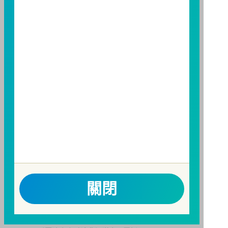
構備有簡式公開說明書或公開說明書，歡迎索取；投資
人亦可連結至
富邦投信網頁
、
公開資訊觀測站
或
基金資
訊觀測站
查詢。
基金並無受存款保險、保險安定基金或其他相關保障機
制之保障，投資基金最大可能損失為全部投資金額。
為
避免因受益人短線交易頻繁，造成基金管理及交易成本
增加，進而損及基金長期持有之受益人之權益，並稀釋
基金之獲利，本基金不歡迎受益人進行短線交易，即日
起若受益人進行短線交易，本公司得保留限制短線交易
之受益人再次申購基金並收取相關費用之權利，申購前
請務必詳閱公開說明書，以了解短線交易規定及相關費
用。
因金融服務業所提供之金融商品或服務所生紛爭之處理
關閉
及申訴之管道：投資人就金融消費爭議事件應先向經理
公司提出申訴，投資人不接受處理結果者，得向金融消
費爭議處理機構申請評議。本公司客服專線 0800-070-