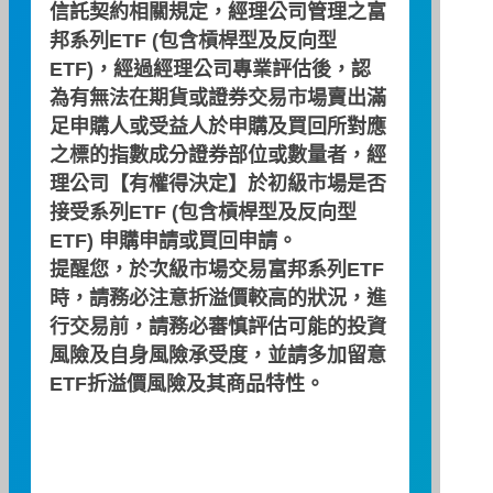
信託契約相關規定，經理公司管理之富
02-2771-6699
電話
邦系列ETF (包含槓桿型及反向型
ETF)，經過經理公司專業評估後，認
台北市仁愛路四段169號17樓
地址
為有無法在期貨或證券交易市場賣出滿
足申購人或受益人於申購及買回所對應
之標的指數成分證券部位或數量者，經
合作金庫證券股份有限公司
公司
理公司【有權得決定】於初級市場是否
接受系列ETF (包含槓桿型及反向型
02-2731-9987
電話
ETF) 申購申請或買回申請。
台北市忠孝東路四段325號2樓
提醒您，於次級市場交易富邦系列ETF
地址
時，請務必注意折溢價較高的狀況，進
行交易前，請務必審慎評估可能的投資
風險及自身風險承受度，並請多加留意
群益金鼎證券股份有限公司
公司
ETF折溢價風險及其商品特性。
02-8789-8888
電話
台北市松仁路101號
地址