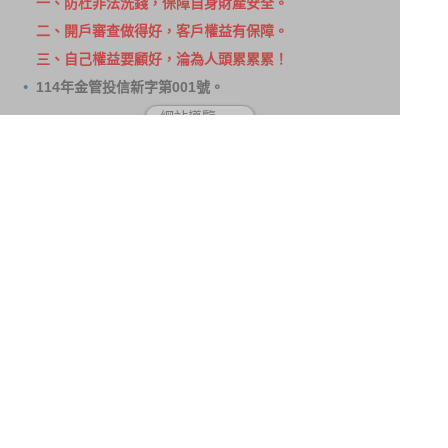
一、防杜非法洗錢，保障自身財產安全。
二、開戶審查做得好，客戶權益有保障。
三、自己權益要顧好，淪為人頭累累累！
114年金管投信新字第001號。
網站導覽
客戶資料共享管理隱私權政策
洗錢防制宣導
消費者保護
Fubon.com網站個人資料保護告知聲明
投資人資訊安全說明
隱私權聲明
個人資料保護法應告知投資人事項
富邦證券投資信託股份有限公司