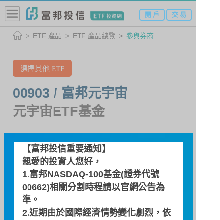
開 戶
交 易
ETF 產品
ETF 產品總覽
參與券商
選擇其他 ETF
00903 / 富邦元宇宙
元宇宙ETF基金
參與券商
【富邦投信重要通知】
親愛的投資人您好，
1.富邦NASDAQ-100基金(證券代號
參與券商
00662)相關分割時程請以
官網公告
為
準。
富邦綜合證券股份有限公司
2.近期由於國際經濟情勢變化劇烈，依
公司