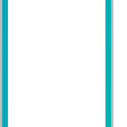
應詳閱基金公開說明書。本公司及各銷售機構備有簡式
公開說明書或公開說明書，歡迎索取；投資人亦可連結
至
富邦投信網頁
或
公開資訊觀測站
查詢。有關本基金運
用限制及投資風險之揭露請詳見本基金公開說明書。投
資人申購本基金係持有基金受益憑證，而非本文提及之
投資資產或標的。
基金經金管會核准，惟不表示本基金絕無風險。期貨信
託事業以往之經理績效不保證基金之最低投資收益；本
期貨信託事業除盡善良管理人之注意義務外，不負責本
基金之盈虧，亦不保證最低之收益；本文提及之經濟走
勢預測不必然代表本基金之績效；本基金之投資風險及
有關基金應負擔之費用已揭露於基金之公開說明書，投
資人申購前應詳閱基金公開說明書。本公司及各銷售機
構備有簡式公開說明書或公開說明書，歡迎索取；投資
人亦可連結至
富邦投信網頁
、
公開資訊觀測站
或
基金資
訊觀測站
查詢。