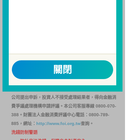
基金並無受存款保險、保險安定基金或其他相關保障機
制之保障，投資基金最大可能損失為全部投資金額。
為
避免因受益人短線交易頻繁，造成基金管理及交易成本
增加，進而損及基金長期持有之受益人之權益，並稀釋
基金之獲利，本基金不歡迎受益人進行短線交易，即日
起若受益人進行短線交易，本公司得保留限制短線交易
之受益人再次申購基金並收取相關費用之權利，申購前
請務必詳閱公開說明書，以了解短線交易規定及相關費
關閉
用。
因金融服務業所提供之金融商品或服務所生紛爭之處理
及申訴之管道：投資人就金融消費爭議事件應先向經理
公司提出申訴，投資人不接受處理結果者，得向金融消
費爭議處理機構申請評議。本公司客服專線 0800-070-
388。財團法人金融消費評議中心電話：0800-789-
885，網址：
http://www.foi.org.tw
查詢。
洗錢防制警語