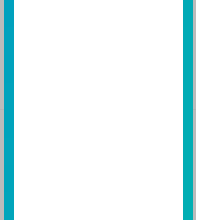
高雄分公司
高雄市民族二路 95 號 3 樓
TEL：(07)238-4577
FAX：(07)236-4571
下載富邦投信 APP
版本3.6
版本8.5
基金警語
+
【富邦投信獨立經營管理】
基金經金管會核准或同意生效，惟不表示絕無風險。基
金經理公司以往之經理績效不保證基金之最低投資收
益；基金經理公司除盡善良管理人之注意義務外，不負
責本基金之盈虧，亦不保證最低之收益，投資人申購前