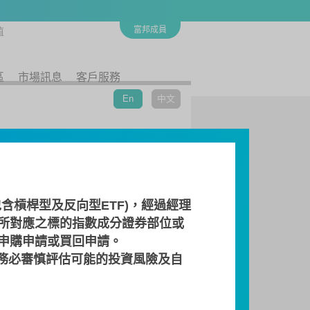
富邦成員
值
區
市場訊息
客戶服務
En
中文
含槓桿型及反向型ETF)，經過經理
所對應之標的指數成分證券部位或
 申購申請或買回申請。
務必審慎評估可能的投資風險及自