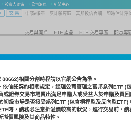
投資人關係
公司治理
新聞中心
戶
交 易
申請e帳單
反詐騙專區
富邦投信官網
即時估計淨
交易與開戶
ETF 產品
ETF 交易專區
配息專
號 00662)相關分割時程請以
官網公告
為準。
，依信託契約相關規定，經理公司管理之富邦系列ETF (包
貨或證券交易市場賣出滿足申購人或受益人於申購及買回
INI(本基金採匯率避險)
初級市場是否接受系列ETF (包含槓桿型及反向型ETF)
ETF時，請務必注意折溢價較高的狀況，進行交易前，請
F折溢價風險及其商品特性。