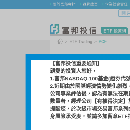
關於富邦金控
品牌故事
企業社會責任
開 
ETF Trading
PCF
PCF
【富邦投信重要通知】
親愛的投資人您好，
1.富邦NASDAQ-100基金(證券代
Switch ETFs
2.近期由於國際經濟情勢變化劇烈
公司專業評估後，認為有無法在期
00641R FB TOPIX 
數量者，經理公司【有權得決定】於
提醒您，於次級市場交易富邦系列
身風險承受度，並請多加留意ET
Search Date