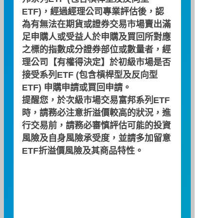
ETF)，經過經理公司專業評估後，認
為有無法在期貨或證券交易市場賣出滿
足申購人或受益人於申購及買回所對應
Portfolio Composition File
之標的指數成分證券部位或數量者，經
2026/08/10
理公司【有權得決定】於初級市場是否
接受系列ETF (包含槓桿型及反向型
The Amount of Total
NT$21,590,000
ETF) 申購申請或買回申請。
Advance Subscription
提醒您，於次級市場交易富邦系列ETF
時，請務必注意折溢價較高的狀況，進
Net Asset Value(NAV)
NT$13,149,535,549
行交易前，請務必審慎評估可能的投資
Total Units Outstanding
329,292,000
風險及自身風險承受度，並請多加留意
ETF折溢價風險及其商品特性。
Net Unit Change
-2,000,000
NAV Per Unit
NT$39.93
Creation/Redemption
500,000
Unit