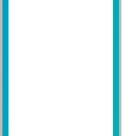
基金警語
+
【富邦投信獨立經營管理】
基金經金管會核准或同意生效，惟不表示絕無風險。基
金經理公司以往之經理績效不保證基金之最低投資收
益；基金經理公司除盡善良管理人之注意義務外，不負
責本基金之盈虧，亦不保證最低之收益，投資人申購前
應詳閱基金公開說明書。本公司及各銷售機構備有簡式
公開說明書或公開說明書，歡迎索取；投資人亦可連結
至
富邦投信網頁
或
公開資訊觀測站
查詢。有關本基金運
用限制及投資風險之揭露請詳見本基金公開說明書。投
資人申購本基金係持有基金受益憑證，而非本文提及之
投資資產或標的。
基金經金管會核准，惟不表示本基金絕無風險。期貨信