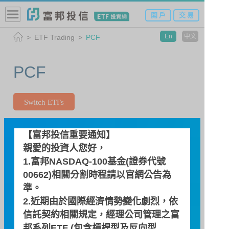
開 戶
交 易
En
中文
ETF Trading
PCF
PCF
Switch ETFs
00892 Fubon Taiwan Core Semi
【富邦投信重要通知】
ETF
親愛的投資人您好，
1.富邦NASDAQ-100基金(證券代號
00662)相關分割時程請以
官網公告
為
Search Date
準。
2.近期由於國際經濟情勢變化劇烈，依
信託契約相關規定，經理公司管理之富
邦系列ETF (包含槓桿型及反向型