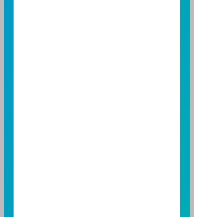
114 年金管投信新字第 001 號
台北總公司
台北市敦化南路一段 108 號 8 樓
TEL：(02)8771-6688
FAX：(02)8771-6788
台中分公司
台中市柳川西路二段 196 號 7 樓
TEL：(04)2220-7166
FAX：(04)2220-7128
高雄分公司
高雄市民族二路 95 號 3 樓
TEL：(07)238-4577
FAX：(07)236-4571
下載富邦投信 APP
版本3.6
版本8.5