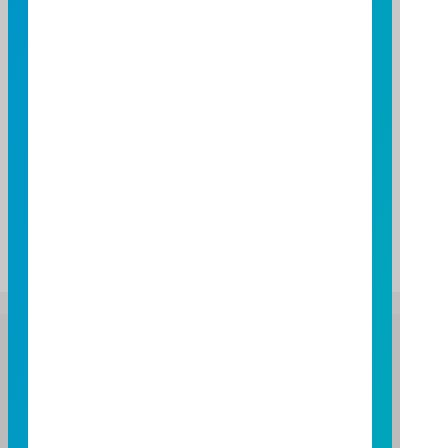
Total Beneficiaries (2026/07)
48,463
Fund Asset
每申購基數實際申購總價金及總價金差異額與實際執行
結果有關，以基金經理公司通知給付之金額為準，詳請
參閱公開說明書。
富邦證券投資信託股份有限公司
服務專線：0800-070-388
營業人：富邦證券投資信託股份有限公司
營利事業統一編號：86384949