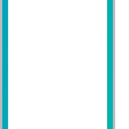
託事業以往之經理績效不保證基金之最低投資收益；本
期貨信託事業除盡善良管理人之注意義務外，不負責本
基金之盈虧，亦不保證最低之收益；本文提及之經濟走
勢預測不必然代表本基金之績效；本基金之投資風險及
有關基金應負擔之費用已揭露於基金之公開說明書，投
資人申購前應詳閱基金公開說明書。本公司及各銷售機
構備有簡式公開說明書或公開說明書，歡迎索取；投資
人亦可連結至
富邦投信網頁
、
公開資訊觀測站
或
基金資
訊觀測站
查詢。
基金並無受存款保險、保險安定基金或其他相關保障機
制之保障，投資基金最大可能損失為全部投資金額。
為
避免因受益人短線交易頻繁，造成基金管理及交易成本
增加，進而損及基金長期持有之受益人之權益，並稀釋
基金之獲利，本基金不歡迎受益人進行短線交易，即日
起若受益人進行短線交易，本公司得保留限制短線交易
之受益人再次申購基金並收取相關費用之權利，申購前