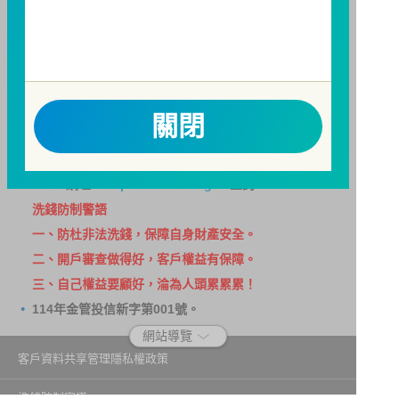
請務必詳閱公開說明書，以了解短線交易規定及相關費
用。
因金融服務業所提供之金融商品或服務所生紛爭之處理
及申訴之管道：投資人就金融消費爭議事件應先向經理
公司提出申訴，投資人不接受處理結果者，得向金融消
關閉
費爭議處理機構申請評議。本公司客服專線 0800-070-
388。財團法人金融消費評議中心電話：0800-789-
885，網址：
http://www.foi.org.tw
查詢。
洗錢防制警語
一、防杜非法洗錢，保障自身財產安全。
二、開戶審查做得好，客戶權益有保障。
三、自己權益要顧好，淪為人頭累累累！
114年金管投信新字第001號。
網站導覽
客戶資料共享管理隱私權政策
洗錢防制宣導