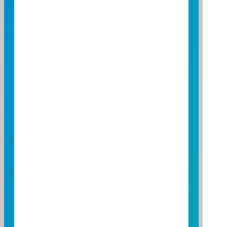
Equity Value Per Basket
NT$19,966,376
Cash Component Per
NT$-1,788,658
Basket
Price per creation basket
NT$19,991,342
Primary Market
Fund
Yes
Purchase
Fund
Yes
Redemption