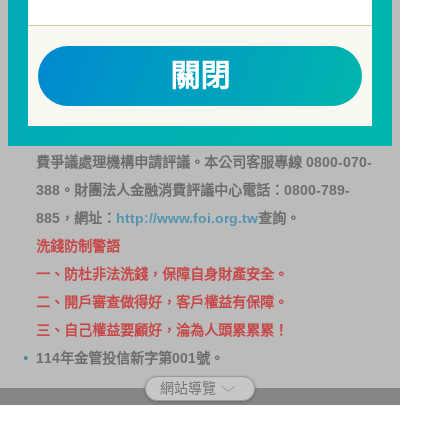
請務必詳閱公開說明書，以了解短線交易規定及相關費
用。
關閉
因金融服務業所提供之金融商品或服務所生紛爭之處理
及申訴之管道：投資人就金融消費爭議事件應先向經理
公司提出申訴，投資人不接受處理結果者，得向金融消
費爭議處理機構申請評議。本公司客服專線 0800-070-
388。財團法人金融消費評議中心電話：0800-789-
885，網址：
http://www.foi.org.tw
查詢。
洗錢防制警語
一、防杜非法洗錢，保障自身財產安全。
二、開戶審查做得好，客戶權益有保障。
三、自己權益要顧好，淪為人頭累累累！
114年金管投信新字第001號。
網站導覽
客戶資料共享管理隱私權政策