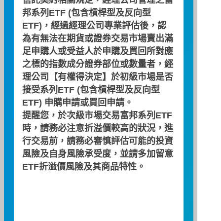
信託契約相關規定，經理公司管理之富
邦系列ETF (包含槓桿型及反向型
Portfolio Composition File
ETF)，經過經理公司專業評估後，認
為有無法在期貨或證券交易市場賣出滿
2026/08/07
足申購人或受益人於申購及買回所對應
之標的指數成分證券部位或數量者，經
The Amount of Total
NT$22,900,000
理公司【有權得決定】於初級市場是否
Advance Subscription
接受系列ETF (包含槓桿型及反向型
ETF) 申購申請或買回申請。
Net Asset Value(NAV)
NT$3,963,443,144
提醒您，於次級市場交易富邦系列ETF
Total Units Outstanding (
94,939,000
時，請務必注意折溢價較高的狀況，進
不含00625K ) ( Exclude
行交易前，請務必審慎評估可能的投資
00625K )
風險及自身風險承受度，並請多加留意
Net Unit Change
0
ETF折溢價風險及其商品特性。
NAV Per Unit
NT$41.60
Creation/Redemption
500,000
Unit