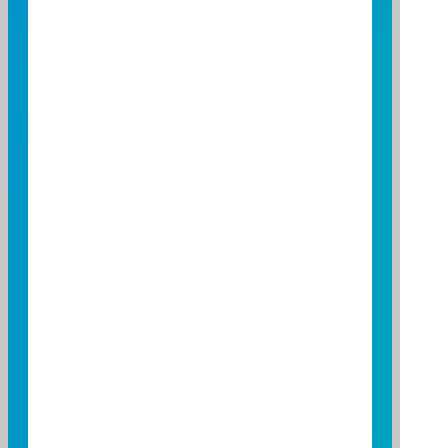
Primary Market
Fund
Yes
Purchase
Fund
Yes
Redemption
Total Beneficiaries (2026/07)
9,171
「富邦上証180證券投資信託基金」暫停實施買回控管：
大陸地區修訂「合格境外機構投資者境內證券投資外匯