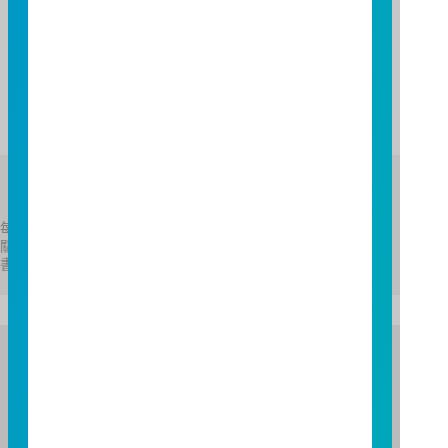
管理規定」，取消開放式中國基金每月累計淨匯出資金
不得超過上年底基金境內資產的20%之限制，故「富邦
上証180證券投資信託基金」於107年6月15日起暫停實
施「買回控管機制」。
Fund Asset
每申購基數實際申購總價金及總價金差異額與實際執行結果有
關，以基金經理公司通知給付之金額為準，詳請參閱公開說明
書。
富邦證券投資信託股份有限公司
服務專線：0800-070-388
營業人：富邦證券投資信託股份有限公司
營利事業統一編號：86384949