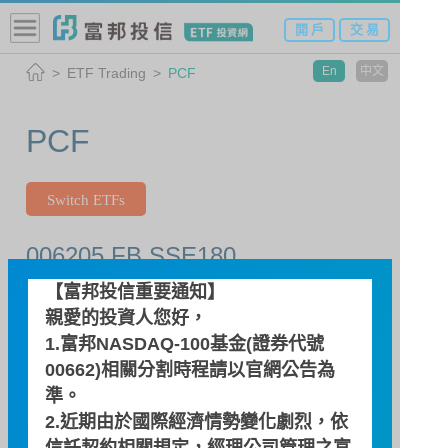
開 戶
交 易
En
中文
ETF Trading
PCF
PCF
Switch ETFs
006205 FB SSE180
【富邦投信重要通知】
親愛的投資人您好，
Search Date
1.富邦NASDAQ-100基金(證券代號
00662)相關分割時程請以
官網公告
為
準。
2.近期由於國際經濟情勢變化劇烈，依