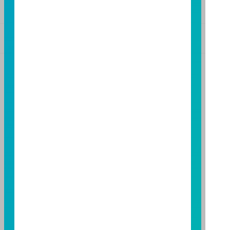
版本3.6
版本8.5
基金警語
+
【富邦投信獨立經營管理】
基金經金管會核准或同意生效，惟不表示絕無風險。基
金經理公司以往之經理績效不保證基金之最低投資收
益；基金經理公司除盡善良管理人之注意義務外，不負
責本基金之盈虧，亦不保證最低之收益，投資人申購前
應詳閱基金公開說明書。本公司及各銷售機構備有簡式
公開說明書或公開說明書，歡迎索取；投資人亦可連結
至
富邦投信網頁
或
公開資訊觀測站
查詢。有關本基金運
用限制及投資風險之揭露請詳見本基金公開說明書。投
資人申購本基金係持有基金受益憑證，而非本文提及之
投資資產或標的。
基金經金管會核准，惟不表示本基金絕無風險。期貨信