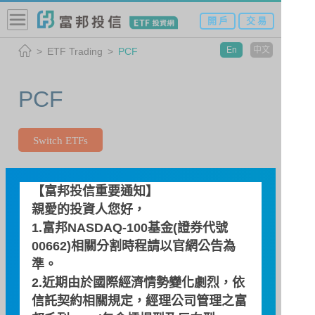
開 戶
交 易
En
中文
ETF Trading
PCF
PCF
Switch ETFs
00639 SZSE 100
【富邦投信重要通知】
親愛的投資人您好，
1.富邦NASDAQ-100基金(證券代號
Search Date
00662)相關分割時程請以
官網公告
為
準。
2.近期由於國際經濟情勢變化劇烈，依
信託契約相關規定，經理公司管理之富