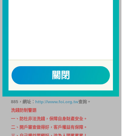
增加，進而損及基金長期持有之受益人之權益，並稀釋
基金之獲利，本基金不歡迎受益人進行短線交易，即日
起若受益人進行短線交易，本公司得保留限制短線交易
之受益人再次申購基金並收取相關費用之權利，申購前
請務必詳閱公開說明書，以了解短線交易規定及相關費
用。
因金融服務業所提供之金融商品或服務所生紛爭之處理
及申訴之管道：投資人就金融消費爭議事件應先向經理
關閉
公司提出申訴，投資人不接受處理結果者，得向金融消
費爭議處理機構申請評議。本公司客服專線 0800-070-
388。財團法人金融消費評議中心電話：0800-789-
885，網址：
http://www.foi.org.tw
查詢。
洗錢防制警語
一、防杜非法洗錢，保障自身財產安全。
二、開戶審查做得好，客戶權益有保障。
三、自己權益要顧好，淪為人頭累累累！