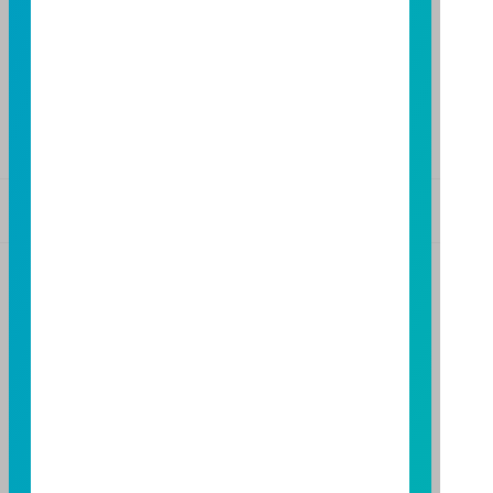
TEL：(07)238-4577
FAX：(07)236-4571
下載富邦投信 APP
版本3.6
版本8.5
基金警語
+
【富邦投信獨立經營管理】
基金經金管會核准或同意生效，惟不表示絕無風險。基
金經理公司以往之經理績效不保證基金之最低投資收
益；基金經理公司除盡善良管理人之注意義務外，不負
責本基金之盈虧，亦不保證最低之收益，投資人申購前
應詳閱基金公開說明書。本公司及各銷售機構備有簡式
公開說明書或公開說明書，歡迎索取；投資人亦可連結
至
富邦投信網頁
或
公開資訊觀測站
查詢。有關本基金運