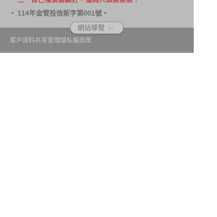
114年金管投信新字第001號。
網站導覽
客戶資料共享管理隱私權政策
洗錢防制宣導
消費者保護
Fubon.com網站個人資料保護告知聲明
投資人資訊安全說明
隱私權聲明
個人資料保護法應告知投資人事項
富邦證券投資信託股份有限公司
建議瀏覽器版本：最新版本 Chrome、Firefox、Safari、Edge