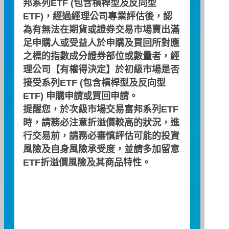
邦系列ETF (包含槓桿型及反向型
ETF)，經過經理公司專業評估後，認
Portfolio Composition File
為有無法在期貨或證券交易市場賣出滿
2026/08/06
足申購人或受益人於申購及買回所對應
之標的指數成分證券部位或數量者，經
理公司【有權得決定】於初級市場是否
The Amount of Total
NT$9,470,000
接受系列ETF (包含槓桿型及反向型
Advance Subscription
ETF) 申購申請或買回申請。
Net Asset Value(NAV)
NT$1,657,723,390
提醒您，於次級市場交易富邦系列ETF
時，請務必注意折溢價較高的狀況，進
Total Units Outstanding
96,403,000
行交易前，請務必審慎評估可能的投資
風險及自身風險承受度，並請多加留意
Net Unit Change
-1,000,000
ETF折溢價風險及其商品特性。
NAV Per Unit
NT$17.20
Creation/Redemption
500,000
Unit
Equity Value Per Basket
NT$8,597,883