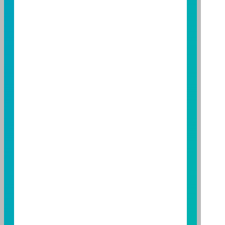
用限制及投資風險之揭露請詳見本基金公開說明書。投
資人申購本基金係持有基金受益憑證，而非本文提及之
投資資產或標的。
基金經金管會核准，惟不表示本基金絕無風險。期貨信
託事業以往之經理績效不保證基金之最低投資收益；本
期貨信託事業除盡善良管理人之注意義務外，不負責本
基金之盈虧，亦不保證最低之收益；本文提及之經濟走
勢預測不必然代表本基金之績效；本基金之投資風險及
有關基金應負擔之費用已揭露於基金之公開說明書，投
資人申購前應詳閱基金公開說明書。本公司及各銷售機
構備有簡式公開說明書或公開說明書，歡迎索取；投資
人亦可連結至
富邦投信網頁
、
公開資訊觀測站
或
基金資
訊觀測站
查詢。
基金並無受存款保險、保險安定基金或其他相關保障機
制之保障，投資基金最大可能損失為全部投資金額。
為
避免因受益人短線交易頻繁，造成基金管理及交易成本