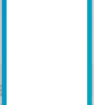
「富邦深100證券投資信託基金」暫停實施買回控管：
說明:大陸地區修訂「合格境外機構投資者境內證券投資
外匯管理規定」，取消開放式中國基金每月累計淨匯出
資金不得超過上年底基金境內資產的20%之限制，故
「富邦深証100證券投資信託基金」於107年6月15日起
暫停實施「買回控管機制」。
Fund Asset
每申購基數實際申購總價金及總價金差異額與實際執行結果有
關，以基金經理公司通知給付之金額為準，詳請參閱公開說明
書。