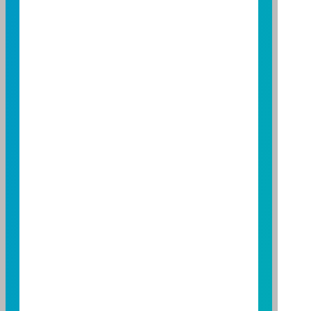
富邦證券投資信託股份有限公司
服務專線：0800-070-388
營業人：富邦證券投資信託股份有限公司
營利事業統一編號：86384949
114 年金管投信新字第 001 號
台北總公司
台北市敦化南路一段 108 號 8 樓
TEL：(02)8771-6688
FAX：(02)8771-6788
台中分公司
台中市柳川西路二段 196 號 7 樓
TEL：(04)2220-7166
FAX：(04)2220-7128
高雄分公司
高雄市民族二路 95 號 3 樓