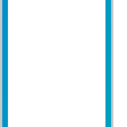
Cash Component Per
NT$-808,519
Basket
Price per creation basket
NT$8,611,481
Primary Market
Fund
Yes
Purchase
Fund
Yes
Redemption
Total Beneficiaries (2026/07)
5,936