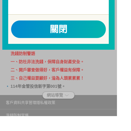
因金融服務業所提供之金融商品或服務所生紛爭之處理
及申訴之管道：投資人就金融消費爭議事件應先向經理
公司提出申訴，投資人不接受處理結果者，得向金融消
關閉
費爭議處理機構申請評議。本公司客服專線 0800-070-
388。財團法人金融消費評議中心電話：0800-789-
885，網址：
http://www.foi.org.tw
查詢。
洗錢防制警語
一、防杜非法洗錢，保障自身財產安全。
二、開戶審查做得好，客戶權益有保障。
三、自己權益要顧好，淪為人頭累累累！
114年金管投信新字第001號。
網站導覽
客戶資料共享管理隱私權政策
洗錢防制宣導
消費者保護