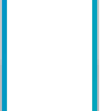
30
31
註：
上述資料僅供參考，各基金相關配息時間，依本公
司公告之實際配息日期為準，實際配息金額與時間
將視狀況而可能調整；各基金配息原則，請詳閱基
金公開說明書。
富邦證券投資信託股份有限公司
服務專線：0800-070-388
營業人：富邦證券投資信託股份有限公司
營利事業統一編號：86384949
114 年金管投信新字第 001 號
台北總公司