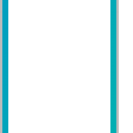
基金警語
+
【富邦投信獨立經營管理】
基金經金管會核准或同意生效，惟不表示絕無風險。基
金經理公司以往之經理績效不保證基金之最低投資收
益；基金經理公司除盡善良管理人之注意義務外，不負
責本基金之盈虧，亦不保證最低之收益，投資人申購前
應詳閱基金公開說明書。本公司及各銷售機構備有簡式
公開說明書或公開說明書，歡迎索取；投資人亦可連結
至
富邦投信網頁
或
公開資訊觀測站
查詢。有關本基金運
用限制及投資風險之揭露請詳見本基金公開說明書。投
資人申購本基金係持有基金受益憑證，而非本文提及之
投資資產或標的。
基金經金管會核准，惟不表示本基金絕無風險。期貨信
託事業以往之經理績效不保證基金之最低投資收益；本
期貨信託事業除盡善良管理人之注意義務外，不負責本