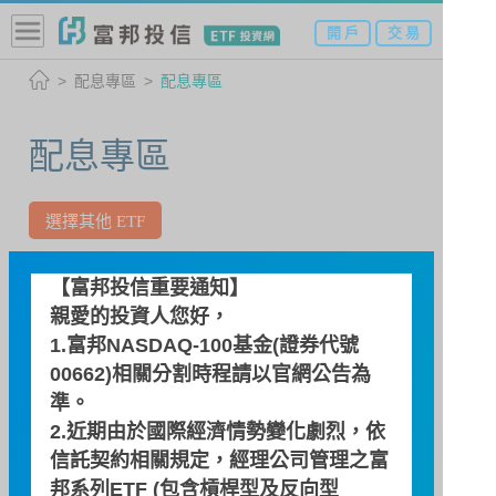
開 戶
交 易
配息專區
配息專區
配息專區
選擇其他 ETF
00634R / 富邦上証反1
【富邦投信重要通知】
上証180單日反向一倍基金
親愛的投資人您好，
1.富邦NASDAQ-100基金(證券代號
00662)相關分割時程請以
官網公告
為
自訂區間
準。
2.近期由於國際經濟情勢變化劇烈，依
~
信託契約相關規定，經理公司管理之富
邦系列ETF (包含槓桿型及反向型