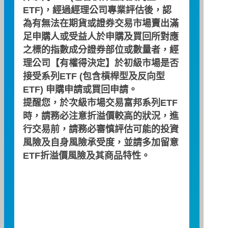
ETF)，經過經理公司專業評估後，認
為有無法在期貨或證券交易市場賣出滿
足申購人或受益人於申購及買回所對應
無配息資料
之標的指數成分證券部位或數量者，經
理公司【有權得決定】於初級市場是否
接受系列ETF (包含槓桿型及反向型
預定配息時間
ETF) 申購申請或買回申請。
提醒您，於次級市場交易富邦系列ETF
評價日
除息日
發放日
時，請務必注意折溢價較高的狀況，進
行交易前，請務必審慎評估可能的投資
2026 年 08 月
風險及自身風險承受度，並請多加留意
ETF折溢價風險及其商品特性。
日
一
二
三
四
五
六
01