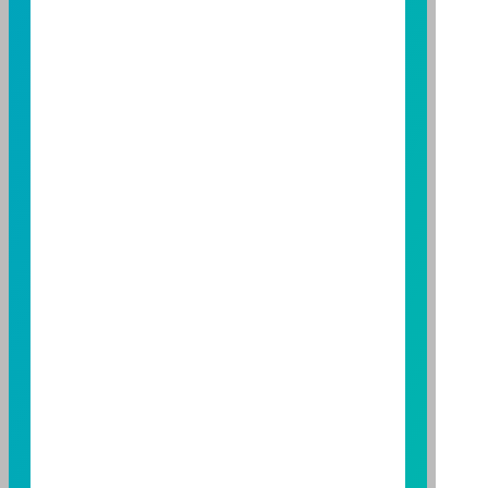
基金之盈虧，亦不保證最低之收益；本文提及之經濟走
勢預測不必然代表本基金之績效；本基金之投資風險及
有關基金應負擔之費用已揭露於基金之公開說明書，投
資人申購前應詳閱基金公開說明書。本公司及各銷售機
構備有簡式公開說明書或公開說明書，歡迎索取；投資
人亦可連結至
富邦投信網頁
、
公開資訊觀測站
或
基金資
訊觀測站
查詢。
基金並無受存款保險、保險安定基金或其他相關保障機
制之保障，投資基金最大可能損失為全部投資金額。
為
避免因受益人短線交易頻繁，造成基金管理及交易成本
增加，進而損及基金長期持有之受益人之權益，並稀釋
基金之獲利，本基金不歡迎受益人進行短線交易，即日
起若受益人進行短線交易，本公司得保留限制短線交易
之受益人再次申購基金並收取相關費用之權利，申購前
請務必詳閱公開說明書，以了解短線交易規定及相關費
用。