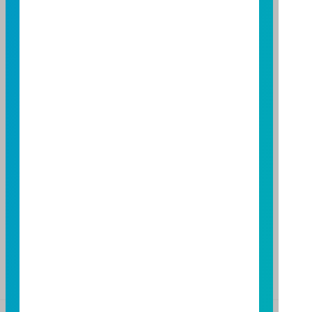
台北市敦化南路一段 108 號 8 樓
TEL：(02)8771-6688
FAX：(02)8771-6788
台中分公司
台中市柳川西路二段 196 號 7 樓
TEL：(04)2220-7166
FAX：(04)2220-7128
高雄分公司
高雄市民族二路 95 號 3 樓
TEL：(07)238-4577
FAX：(07)236-4571
下載富邦投信 APP
版本3.6
版本8.5