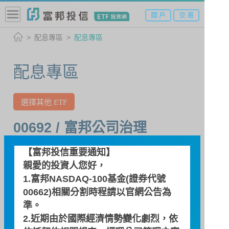
開 戶
交 易
配息專區
配息專區
配息專區
選擇其他 ETF
00692 / 富邦公司治理
臺灣公司治理100基金
【富邦投信重要通知】
親愛的投資人您好，
1.富邦NASDAQ-100基金(證券代號
自訂區間
00662)相關分割時程請以
官網公告
為
~
準。
2.近期由於國際經濟情勢變化劇烈，依