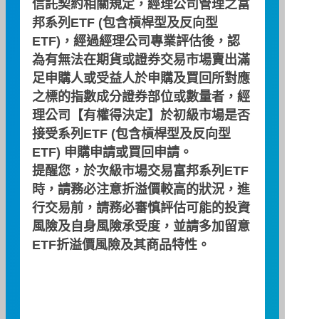
信託契約相關規定，經理公司管理之富
邦系列ETF (包含槓桿型及反向型
ETF)，經過經理公司專業評估後，認
為有無法在期貨或證券交易市場賣出滿
配息資訊
足申購人或受益人於申購及買回所對應
之標的指數成分證券部位或數量者，經
理公司【有權得決定】於初級市場是否
每單位
當次
配息年月
配息年月
分配金額(元)
配息率(%)
接受系列ETF (包含槓桿型及反向型
ETF) 申購申請或買回申請。
提醒您，於次級市場交易富邦系列ETF
2026/06
2026/06
1.9200
2.09
時，請務必注意折溢價較高的狀況，進
行交易前，請務必審慎評估可能的投資
風險及自身風險承受度，並請多加留意
註：
ETF折溢價風險及其商品特性。
當次配息率計算方式：每單位配息金額÷除息日前一天之
淨值×100%。
當期報酬率(含息)計算方式：[(當次除息日淨值+每單位配
息金額)÷前次除息日淨值-1]×100%。基金成立未滿六個月
者，依規定不得揭露績效。
個別投資人之原始投入本金不同，上表之本金佔配息金額