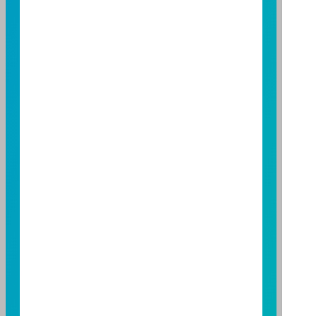
服務專線：0800-070-388
營業人：富邦證券投資信託股份有限公司
營利事業統一編號：86384949
114 年金管投信新字第 001 號
台北總公司
台北市敦化南路一段 108 號 8 樓
TEL：(02)8771-6688
FAX：(02)8771-6788
台中分公司
台中市柳川西路二段 196 號 7 樓
TEL：(04)2220-7166
FAX：(04)2220-7128
高雄分公司
高雄市民族二路 95 號 3 樓
TEL：(07)238-4577