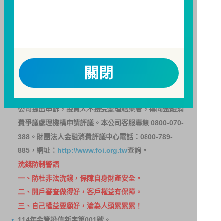
基金之獲利，本基金不歡迎受益人進行短線交易，即日
起若受益人進行短線交易，本公司得保留限制短線交易
之受益人再次申購基金並收取相關費用之權利，申購前
請務必詳閱公開說明書，以了解短線交易規定及相關費
用。
關閉
因金融服務業所提供之金融商品或服務所生紛爭之處理
及申訴之管道：投資人就金融消費爭議事件應先向經理
公司提出申訴，投資人不接受處理結果者，得向金融消
費爭議處理機構申請評議。本公司客服專線 0800-070-
388。財團法人金融消費評議中心電話：0800-789-
885，網址：
http://www.foi.org.tw
查詢。
洗錢防制警語
一、防杜非法洗錢，保障自身財產安全。
二、開戶審查做得好，客戶權益有保障。
三、自己權益要顧好，淪為人頭累累累！
114年金管投信新字第001號。