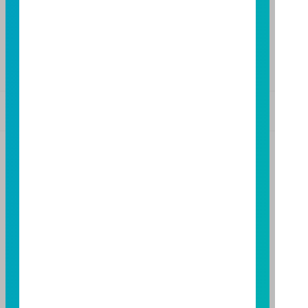
FAX：(07)236-4571
下載富邦投信 APP
版本3.6
版本8.5
基金警語
+
【富邦投信獨立經營管理】
基金經金管會核准或同意生效，惟不表示絕無風險。基
金經理公司以往之經理績效不保證基金之最低投資收
益；基金經理公司除盡善良管理人之注意義務外，不負
責本基金之盈虧，亦不保證最低之收益，投資人申購前
應詳閱基金公開說明書。本公司及各銷售機構備有簡式
公開說明書或公開說明書，歡迎索取；投資人亦可連結
至
富邦投信網頁
或
公開資訊觀測站
查詢。有關本基金運
用限制及投資風險之揭露請詳見本基金公開說明書。投