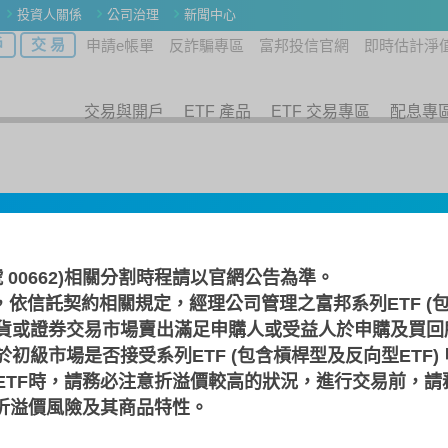
投資人關係
公司治理
新聞中心
戶
交 易
申請e帳單
反詐騙專區
富邦投信官網
即時估計淨
交易與開戶
ETF 產品
ETF 交易專區
配息專
號 00662)相關分割時程請以
官網公告
為準。
，依信託契約相關規定，經理公司管理之富邦系列ETF (包
反1
貨或證券交易市場賣出滿足申購人或受益人於申購及買回
初級市場是否接受系列ETF (包含槓桿型及反向型ETF)
基金 (本基金採匯率避險)
ETF時，請務必注意折溢價較高的狀況，進行交易前，請
F折溢價風險及其商品特性。