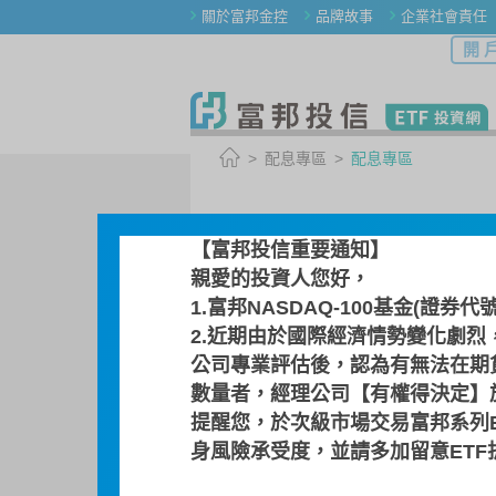
關於富邦金控
品牌故事
企業社會責任
開 
配息專區
配息專區
配息專區
【富邦投信重要通知】
親愛的投資人您好，
1.富邦NASDAQ-100基金(證券代
選擇其他 ETF
2.近期由於國際經濟情勢變化劇烈
00641R / 富邦日本
公司專業評估後，認為有無法在期
數量者，經理公司【有權得決定】於
日本東証單日反向一倍
提醒您，於次級市場交易富邦系列
身風險承受度，並請多加留意ET