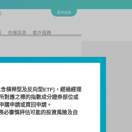
富邦成員
值
區
市場訊息
客戶服務
含槓桿型及反向型ETF)，經過經理
所對應之標的指數成分證券部位或
 申購申請或買回申請。
務必審慎評估可能的投資風險及自