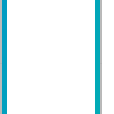
FAX：(04)2220-7128
高雄分公司
高雄市民族二路 95 號 3 樓
TEL：(07)238-4577
FAX：(07)236-4571
下載富邦投信 APP
版本3.6
版本8.5
基金警語
+
【富邦投信獨立經營管理】
基金經金管會核准或同意生效，惟不表示絕無風險。基
金經理公司以往之經理績效不保證基金之最低投資收
益；基金經理公司除盡善良管理人之注意義務外，不負