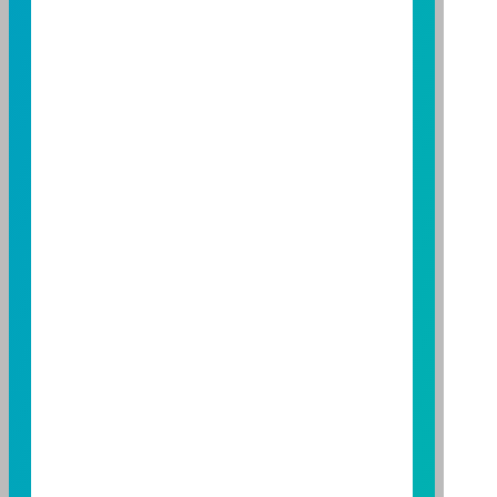
責本基金之盈虧，亦不保證最低之收益，投資人申購前
應詳閱基金公開說明書。本公司及各銷售機構備有簡式
公開說明書或公開說明書，歡迎索取；投資人亦可連結
至
富邦投信網頁
或
公開資訊觀測站
查詢。有關本基金運
用限制及投資風險之揭露請詳見本基金公開說明書。投
資人申購本基金係持有基金受益憑證，而非本文提及之
投資資產或標的。
基金經金管會核准，惟不表示本基金絕無風險。期貨信
託事業以往之經理績效不保證基金之最低投資收益；本
期貨信託事業除盡善良管理人之注意義務外，不負責本
基金之盈虧，亦不保證最低之收益；本文提及之經濟走
勢預測不必然代表本基金之績效；本基金之投資風險及
有關基金應負擔之費用已揭露於基金之公開說明書，投
資人申購前應詳閱基金公開說明書。本公司及各銷售機
構備有簡式公開說明書或公開說明書，歡迎索取；投資
人亦可連結至
富邦投信網頁
、
公開資訊觀測站
或
基金資