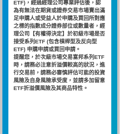
ETF)，經過經理公司專業評估後，認
49.20
為有無法在期貨或證券交易市場賣出滿
足申購人或受益人於申購及買回所對應
49.10
之標的指數成分證券部位或數量者，經
49.00
理公司【有權得決定】於初級市場是否
接受系列ETF (包含槓桿型及反向型
48.90
ETF) 申購申請或買回申請。
提醒您，於次級市場交易富邦系列ETF
48.80
時，請務必注意折溢價較高的狀況，進
48.70
行交易前，請務必審慎評估可能的投資
風險及自身風險承受度，並請多加留意
48.60
ETF折溢價風險及其商品特性。
48.50
09:00
10:00
11:00
12:00
13:00
折溢價幅(%)