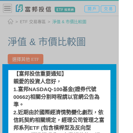
開 戶
交 易
ETF 交易專區
淨值 & 市價比較圖
淨值 & 市價比較圖
選擇其他 ETF
【富邦投信重要通知】
00653L 富邦印度正2
親愛的投資人您好，
1.富邦NASDAQ-100基金(證券代號
日期：2026/08/06
00662)相關分割時程請以
官網公告
為
估計淨值
即時價格
準。
2.近期由於國際經濟情勢變化劇烈，依
49.40
信託契約相關規定，經理公司管理之富
邦系列ETF (包含槓桿型及反向型
49.30