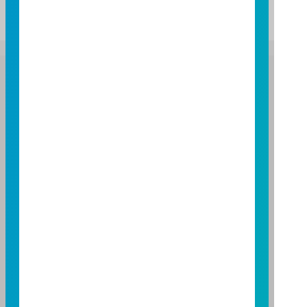
富邦證券投資信託股份有限公司
服務專線：0800-070-388
營業人：富邦證券投資信託股份有限公司
營利事業統一編號：86384949
114 年金管投信新字第 001 號
台北總公司
台北市敦化南路一段 108 號 8 樓
TEL：(02)8771-6688
FAX：(02)8771-6788
台中分公司
台中市柳川西路二段 196 號 7 樓
TEL：(04)2220-7166