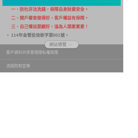
洗錢防制警語
一、防杜非法洗錢，保障自身財產安全。
二、開戶審查做得好，客戶權益有保障。
三、自己權益要顧好，淪為人頭累累累！
114年金管投信新字第001號。
網站導覽
客戶資料共享管理隱私權政策
洗錢防制宣導
消費者保護
Fubon.com網站個人資料保護告知聲明
投資人資訊安全說明
隱私權聲明
個人資料保護法應告知投資人事項