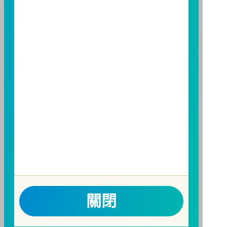
訊觀測站
查詢。
基金並無受存款保險、保險安定基金或其他相關保障機
制之保障，投資基金最大可能損失為全部投資金額。
為
避免因受益人短線交易頻繁，造成基金管理及交易成本
增加，進而損及基金長期持有之受益人之權益，並稀釋
基金之獲利，本基金不歡迎受益人進行短線交易，即日
起若受益人進行短線交易，本公司得保留限制短線交易
之受益人再次申購基金並收取相關費用之權利，申購前
請務必詳閱公開說明書，以了解短線交易規定及相關費
用。
因金融服務業所提供之金融商品或服務所生紛爭之處理
及申訴之管道：投資人就金融消費爭議事件應先向經理
公司提出申訴，投資人不接受處理結果者，得向金融消
費爭議處理機構申請評議。本公司客服專線 0800-070-
關閉
388。財團法人金融消費評議中心電話：0800-789-
885，網址：
http://www.foi.org.tw
查詢。