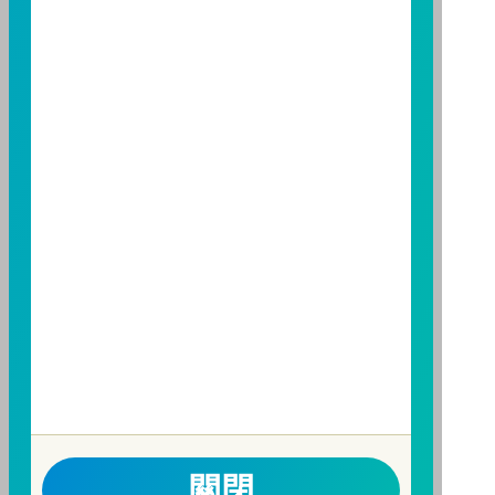
構備有簡式公開說明書或公開說明書，歡迎索取；投資
人亦可連結至
富邦投信網頁
、
公開資訊觀測站
或
基金資
訊觀測站
查詢。
基金並無受存款保險、保險安定基金或其他相關保障機
制之保障，投資基金最大可能損失為全部投資金額。
為
避免因受益人短線交易頻繁，造成基金管理及交易成本
增加，進而損及基金長期持有之受益人之權益，並稀釋
基金之獲利，本基金不歡迎受益人進行短線交易，即日
起若受益人進行短線交易，本公司得保留限制短線交易
之受益人再次申購基金並收取相關費用之權利，申購前
請務必詳閱公開說明書，以了解短線交易規定及相關費
用。
因金融服務業所提供之金融商品或服務所生紛爭之處理
及申訴之管道：投資人就金融消費爭議事件應先向經理
公司提出申訴，投資人不接受處理結果者，得向金融消
費爭議處理機構申請評議。本公司客服專線 0800-070-
關閉