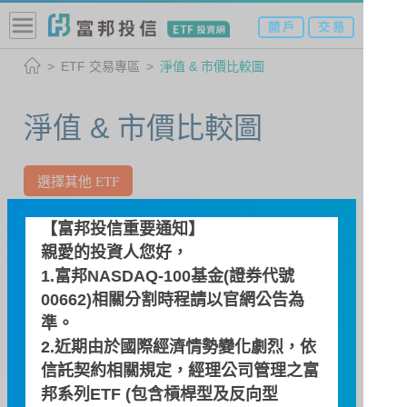
開 戶
交 易
ETF 交易專區
淨值 & 市價比較圖
淨值 & 市價比較圖
選擇其他 ETF
00982D 主動富邦動態入息(本基
【富邦投信重要通知】
親愛的投資人您好，
金之配息來源可能為收益平準金
1.富邦NASDAQ-100基金(證券代號
且基金並無保證收益及配息)
00662)相關分割時程請以
官網公告
為
準。
日期：2026/08/06
2.近期由於國際經濟情勢變化劇烈，依
估計淨值
即時價格
信託契約相關規定，經理公司管理之富
邦系列ETF (包含槓桿型及反向型
12.00