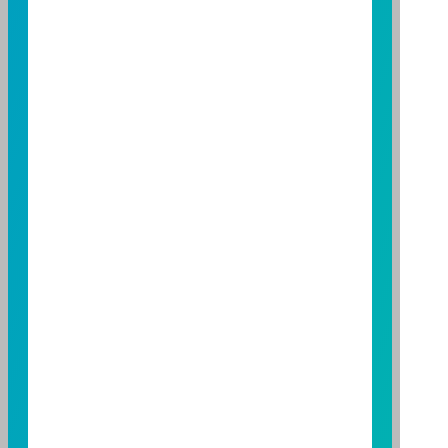
金經理公司以往之經理績效不保證基金之最低投資收
益；基金經理公司除盡善良管理人之注意義務外，不負
責本基金之盈虧，亦不保證最低之收益，投資人申購前
應詳閱基金公開說明書。本公司及各銷售機構備有簡式
公開說明書或公開說明書，歡迎索取；投資人亦可連結
至
富邦投信網頁
或
公開資訊觀測站
查詢。有關本基金運
用限制及投資風險之揭露請詳見本基金公開說明書。投
資人申購本基金係持有基金受益憑證，而非本文提及之
投資資產或標的。
基金經金管會核准，惟不表示本基金絕無風險。期貨信
託事業以往之經理績效不保證基金之最低投資收益；本
期貨信託事業除盡善良管理人之注意義務外，不負責本
基金之盈虧，亦不保證最低之收益；本文提及之經濟走
勢預測不必然代表本基金之績效；本基金之投資風險及
有關基金應負擔之費用已揭露於基金之公開說明書，投
資人申購前應詳閱基金公開說明書。本公司及各銷售機