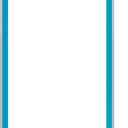
0.00
09:00
10:00
11:00
12:00
13:00
富邦證券投資信託股份有限公司
服務專線：0800-070-388
營業人：富邦證券投資信託股份有限公司
營利事業統一編號：86384949
114 年金管投信新字第 001 號
台北總公司
台北市敦化南路一段 108 號 8 樓
TEL：(02)8771-6688
FAX：(02)8771-6788
台中分公司