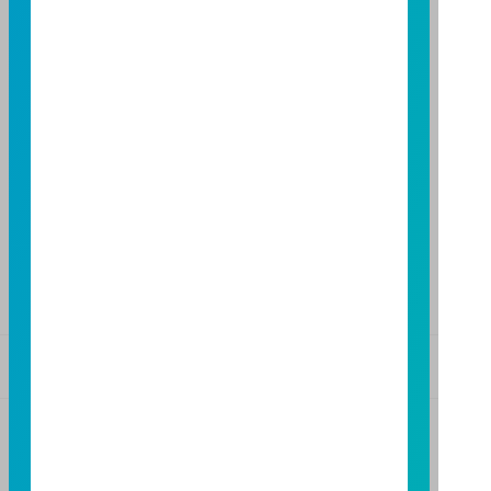
台中市柳川西路二段 196 號 7 樓
TEL：(04)2220-7166
FAX：(04)2220-7128
高雄分公司
高雄市民族二路 95 號 3 樓
TEL：(07)238-4577
FAX：(07)236-4571
下載富邦投信 APP
版本3.6
版本8.5
基金警語
+
【富邦投信獨立經營管理】
基金經金管會核准或同意生效，惟不表示絕無風險。基