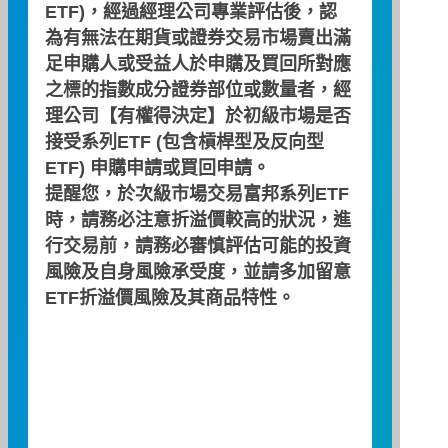
ETF)，經過經理公司專業評估後，認
為有無法在期貨或證券交易市場賣出滿
10.00
足申購人或受益人於申購及買回所對應
之標的指數成分證券部位或數量者，經
理公司【有權得決定】於初級市場是否
8.00
接受系列ETF (包含槓桿型及反向型
ETF) 申購申請或買回申請。
6.00
提醒您，於次級市場交易富邦系列ETF
時，請務必注意折溢價較高的狀況，進
行交易前，請務必審慎評估可能的投資
4.00
風險及自身風險承受度，並請多加留意
ETF折溢價風險及其商品特性。
2.00
0.00
09:00
10:00
11:00
12:00
13:00