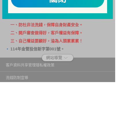
388。財團法人金融消費評議中心電話：0800-789-
885，網址：
http://www.foi.org.tw
查詢。
洗錢防制警語
一、防杜非法洗錢，保障自身財產安全。
二、開戶審查做得好，客戶權益有保障。
三、自己權益要顧好，淪為人頭累累累！
114年金管投信新字第001號。
網站導覽
客戶資料共享管理隱私權政策
洗錢防制宣導
消費者保護
Fubon.com網站個人資料保護告知聲明
投資人資訊安全說明
隱私權聲明