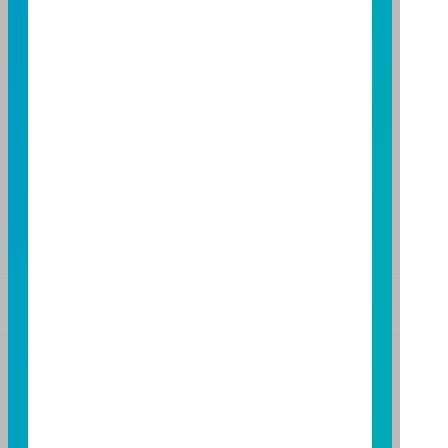
TEL：(04)2220-7166
FAX：(04)2220-7128
高雄分公司
高雄市民族二路 95 號 3 樓
TEL：(07)238-4577
FAX：(07)236-4571
下載富邦投信 APP
版本3.6
版本8.5
基金警語
+
【富邦投信獨立經營管理】
基金經金管會核准或同意生效，惟不表示絕無風險。基
金經理公司以往之經理績效不保證基金之最低投資收