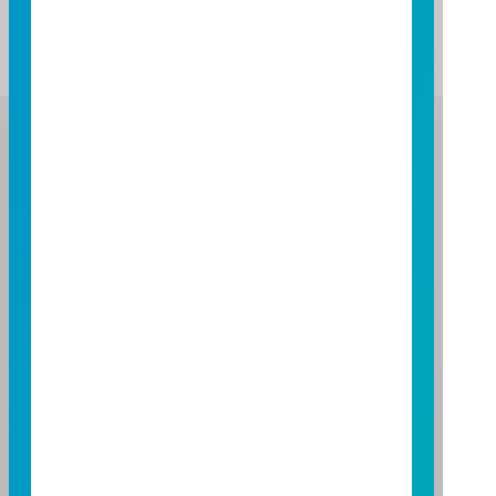
09:00
10:00
11:00
12:00
13:00
富邦證券投資信託股份有限公司
服務專線：0800-070-388
營業人：富邦證券投資信託股份有限公司
營利事業統一編號：86384949
114 年金管投信新字第 001 號
台北總公司
台北市敦化南路一段 108 號 8 樓
TEL：(02)8771-6688
FAX：(02)8771-6788
台中分公司
台中市柳川西路二段 196 號 7 樓