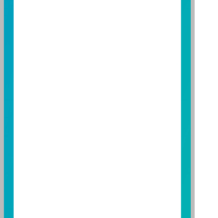
益；基金經理公司除盡善良管理人之注意義務外，不負
責本基金之盈虧，亦不保證最低之收益，投資人申購前
應詳閱基金公開說明書。本公司及各銷售機構備有簡式
公開說明書或公開說明書，歡迎索取；投資人亦可連結
至
富邦投信網頁
或
公開資訊觀測站
查詢。有關本基金運
用限制及投資風險之揭露請詳見本基金公開說明書。投
資人申購本基金係持有基金受益憑證，而非本文提及之
投資資產或標的。
基金經金管會核准，惟不表示本基金絕無風險。期貨信
託事業以往之經理績效不保證基金之最低投資收益；本
期貨信託事業除盡善良管理人之注意義務外，不負責本
基金之盈虧，亦不保證最低之收益；本文提及之經濟走
勢預測不必然代表本基金之績效；本基金之投資風險及
有關基金應負擔之費用已揭露於基金之公開說明書，投
資人申購前應詳閱基金公開說明書。本公司及各銷售機
構備有簡式公開說明書或公開說明書，歡迎索取；投資