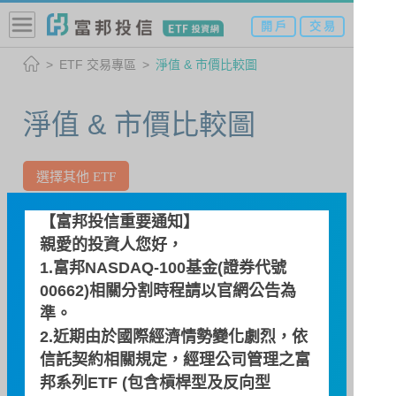
開 戶
交 易
ETF 交易專區
淨值 & 市價比較圖
淨值 & 市價比較圖
選擇其他 ETF
【富邦投信重要通知】
00746B 富邦A級公司債(本基金
親愛的投資人您好，
並無保證收益及配息)
1.富邦NASDAQ-100基金(證券代號
00662)相關分割時程請以
官網公告
為
日期：2026/08/06
準。
估計淨值
即時價格
2.近期由於國際經濟情勢變化劇烈，依
信託契約相關規定，經理公司管理之富
35.34
邦系列ETF (包含槓桿型及反向型