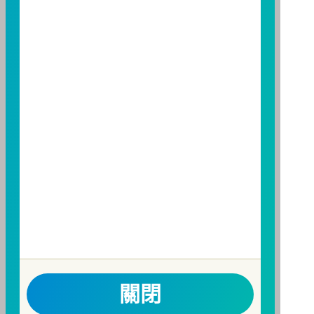
人亦可連結至
富邦投信網頁
、
公開資訊觀測站
或
基金資
訊觀測站
查詢。
基金並無受存款保險、保險安定基金或其他相關保障機
制之保障，投資基金最大可能損失為全部投資金額。
為
避免因受益人短線交易頻繁，造成基金管理及交易成本
增加，進而損及基金長期持有之受益人之權益，並稀釋
基金之獲利，本基金不歡迎受益人進行短線交易，即日
起若受益人進行短線交易，本公司得保留限制短線交易
之受益人再次申購基金並收取相關費用之權利，申購前
請務必詳閱公開說明書，以了解短線交易規定及相關費
用。
因金融服務業所提供之金融商品或服務所生紛爭之處理
及申訴之管道：投資人就金融消費爭議事件應先向經理
公司提出申訴，投資人不接受處理結果者，得向金融消
費爭議處理機構申請評議。本公司客服專線 0800-070-
關閉
388。財團法人金融消費評議中心電話：0800-789-