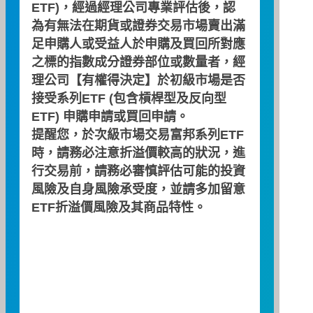
ETF)，經過經理公司專業評估後，認
35.32
為有無法在期貨或證券交易市場賣出滿
足申購人或受益人於申購及買回所對應
35.30
之標的指數成分證券部位或數量者，經
理公司【有權得決定】於初級市場是否
35.28
接受系列ETF (包含槓桿型及反向型
ETF) 申購申請或買回申請。
35.26
提醒您，於次級市場交易富邦系列ETF
時，請務必注意折溢價較高的狀況，進
35.24
行交易前，請務必審慎評估可能的投資
風險及自身風險承受度，並請多加留意
ETF折溢價風險及其商品特性。
35.22
35.20
09:00
10:00
11:00
12:00
13:00
折溢價幅(%)