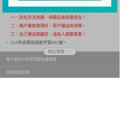
885，網址：
http://www.foi.org.tw
查詢。
洗錢防制警語
一、防杜非法洗錢，保障自身財產安全。
二、開戶審查做得好，客戶權益有保障。
三、自己權益要顧好，淪為人頭累累累！
114年金管投信新字第001號。
網站導覽
客戶資料共享管理隱私權政策
洗錢防制宣導
消費者保護
Fubon.com網站個人資料保護告知聲明
投資人資訊安全說明
隱私權聲明