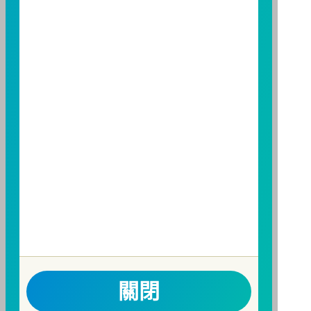
人亦可連結至
富邦投信網頁
、
公開資訊觀測站
或
基金資
訊觀測站
查詢。
基金並無受存款保險、保險安定基金或其他相關保障機
制之保障，投資基金最大可能損失為全部投資金額。
為
避免因受益人短線交易頻繁，造成基金管理及交易成本
增加，進而損及基金長期持有之受益人之權益，並稀釋
基金之獲利，本基金不歡迎受益人進行短線交易，即日
起若受益人進行短線交易，本公司得保留限制短線交易
之受益人再次申購基金並收取相關費用之權利，申購前
請務必詳閱公開說明書，以了解短線交易規定及相關費
用。
因金融服務業所提供之金融商品或服務所生紛爭之處理
及申訴之管道：投資人就金融消費爭議事件應先向經理
公司提出申訴，投資人不接受處理結果者，得向金融消
費爭議處理機構申請評議。本公司客服專線 0800-070-
關閉
388。財團法人金融消費評議中心電話：0800-789-