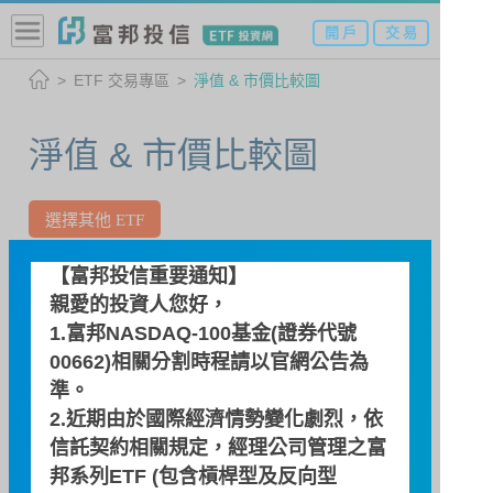
開 戶
交 易
ETF 交易專區
淨值 & 市價比較圖
淨值 & 市價比較圖
選擇其他 ETF
【富邦投信重要通知】
009802 富邦旗艦50(本基金之配
親愛的投資人您好，
息來源可能為收益平準金)
1.富邦NASDAQ-100基金(證券代號
00662)相關分割時程請以
官網公告
為
日期：2026/08/06
準。
估計淨值
即時價格
2.近期由於國際經濟情勢變化劇烈，依
信託契約相關規定，經理公司管理之富
18.95
邦系列ETF (包含槓桿型及反向型