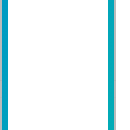
TEL：(04)2220-7166
FAX：(04)2220-7128
高雄分公司
高雄市民族二路 95 號 3 樓
TEL：(07)238-4577
FAX：(07)236-4571
下載富邦投信 APP
版本3.6
版本8.5
基金警語
+
【富邦投信獨立經營管理】
基金經金管會核准或同意生效，惟不表示絕無風險。基
金經理公司以往之經理績效不保證基金之最低投資收