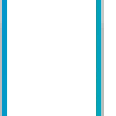
09:00
10:00
11:00
12:00
13:00
富邦證券投資信託股份有限公司
服務專線：0800-070-388
營業人：富邦證券投資信託股份有限公司
營利事業統一編號：86384949
114 年金管投信新字第 001 號
台北總公司
台北市敦化南路一段 108 號 8 樓
TEL：(02)8771-6688
FAX：(02)8771-6788
台中分公司
台中市柳川西路二段 196 號 7 樓