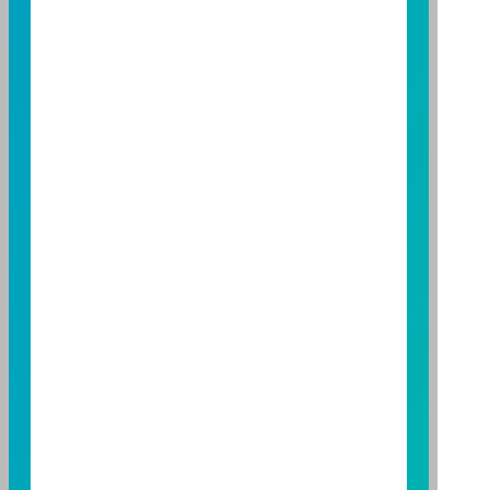
益；基金經理公司除盡善良管理人之注意義務外，不負
責本基金之盈虧，亦不保證最低之收益，投資人申購前
應詳閱基金公開說明書。本公司及各銷售機構備有簡式
公開說明書或公開說明書，歡迎索取；投資人亦可連結
至
富邦投信網頁
或
公開資訊觀測站
查詢。有關本基金運
用限制及投資風險之揭露請詳見本基金公開說明書。投
資人申購本基金係持有基金受益憑證，而非本文提及之
投資資產或標的。
基金經金管會核准，惟不表示本基金絕無風險。期貨信
託事業以往之經理績效不保證基金之最低投資收益；本
期貨信託事業除盡善良管理人之注意義務外，不負責本
基金之盈虧，亦不保證最低之收益；本文提及之經濟走
勢預測不必然代表本基金之績效；本基金之投資風險及
有關基金應負擔之費用已揭露於基金之公開說明書，投
資人申購前應詳閱基金公開說明書。本公司及各銷售機
構備有簡式公開說明書或公開說明書，歡迎索取；投資