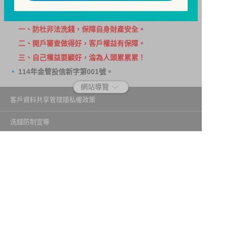
885，網址：
http://www.foi.org.tw
查詢。
洗錢防制警語
一、防杜非法洗錢，保障自身財產安全。
二、開戶審查做得好，客戶權益有保障。
三、自己權益要顧好，淪為人頭累累累！
114年金管投信新字第001號。
網站導覽
客戶資料共享管理隱私權政策
洗錢防制宣導
消費者保護
Fubon.com網站個人資料保護告知聲明
投資人資訊安全說明
隱私權聲明