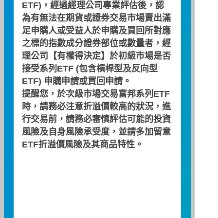
ETF)，經過經理公司專業評估後，認
18.90
為有無法在期貨或證券交易市場賣出滿
足申購人或受益人於申購及買回所對應
18.85
之標的指數成分證券部位或數量者，經
18.80
理公司【有權得決定】於初級市場是否
接受系列ETF (包含槓桿型及反向型
18.75
ETF) 申購申請或買回申請。
提醒您，於次級市場交易富邦系列ETF
18.70
時，請務必注意折溢價較高的狀況，進
行交易前，請務必審慎評估可能的投資
18.65
風險及自身風險承受度，並請多加留意
ETF折溢價風險及其商品特性。
18.60
18.55
09:00
10:00
11:00
12:00
13:00
折溢價幅(%)