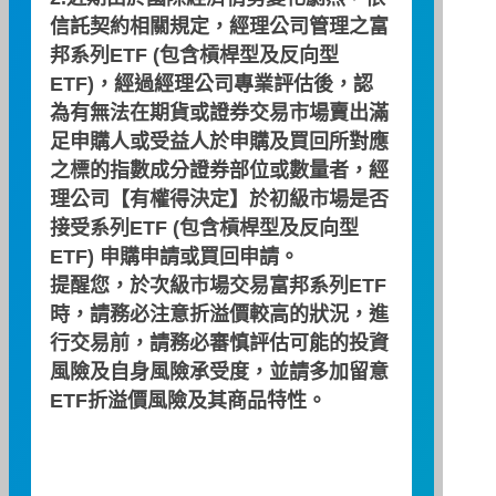
信託契約相關規定，經理公司管理之富
邦系列ETF (包含槓桿型及反向型
ETF)，經過經理公司專業評估後，認
為有無法在期貨或證券交易市場賣出滿
期間：2026/06/24 ~ 2026/08/06
足申購人或受益人於申購及買回所對應
之標的指數成分證券部位或數量者，經
理公司【有權得決定】於初級市場是否
35.25
接受系列ETF (包含槓桿型及反向型
ETF) 申購申請或買回申請。
35.00
提醒您，於次級市場交易富邦系列ETF
34.75
時，請務必注意折溢價較高的狀況，進
行交易前，請務必審慎評估可能的投資
34.50
風險及自身風險承受度，並請多加留意
ETF折溢價風險及其商品特性。
34.25
34.00