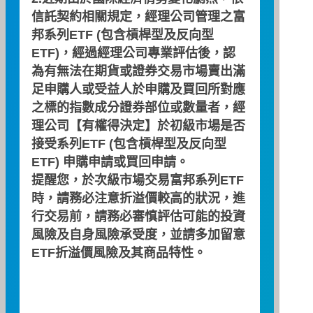
信託契約相關規定，經理公司管理之富
邦系列ETF (包含槓桿型及反向型
ETF)，經過經理公司專業評估後，認
為有無法在期貨或證券交易市場賣出滿
期間：2026/06/26 ~ 2026/08/07
足申購人或受益人於申購及買回所對應
之標的指數成分證券部位或數量者，經
理公司【有權得決定】於初級市場是否
19.50
接受系列ETF (包含槓桿型及反向型
19.25
ETF) 申購申請或買回申請。
提醒您，於次級市場交易富邦系列ETF
19.00
時，請務必注意折溢價較高的狀況，進
行交易前，請務必審慎評估可能的投資
18.75
風險及自身風險承受度，並請多加留意
18.50
ETF折溢價風險及其商品特性。
18.25
18.00