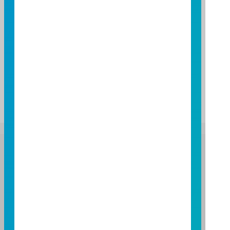
期間
期間
三個月
六個月
一年
基金報酬率(%)
基金報酬率(%)
-9.25
-5.88
-18.72
資料來源：投信投顧公會委託台大教授評比資料，富邦投信
整理。
資料日期：2026/06/30
註：基金表現與標的指數表現之差異比較，請詳閱基金公開
說明書之基金運用狀況。
富邦證券投資信託股份有限公司
服務專線：0800-070-388
營業人：富邦證券投資信託股份有限公司
營利事業統一編號：86384949
114 年金管投信新字第 001 號
台北總公司