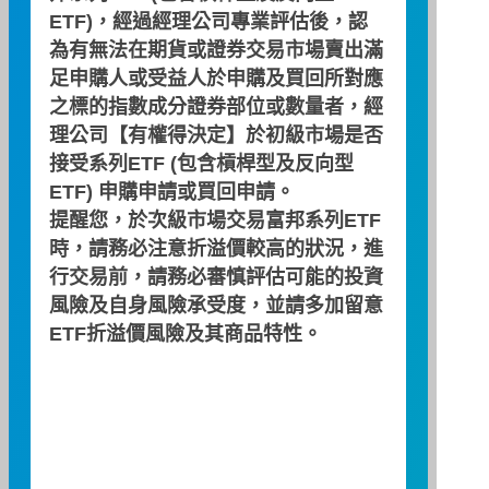
ETF)，經過經理公司專業評估後，認
為有無法在期貨或證券交易市場賣出滿
足申購人或受益人於申購及買回所對應
之標的指數成分證券部位或數量者，經
理公司【有權得決定】於初級市場是否
接受系列ETF (包含槓桿型及反向型
期間：2026/03/31 ~ 2026/06/30
ETF) 申購申請或買回申請。
提醒您，於次級市場交易富邦系列ETF
累積績效(%)
時，請務必注意折溢價較高的狀況，進
2
行交易前，請務必審慎評估可能的投資
風險及自身風險承受度，並請多加留意
0
ETF折溢價風險及其商品特性。
-2
-4