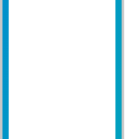
-6
-8
-10
-12
2026/04/01
2026/05/01
2026/06/01
資料來源：投信投顧公會委託台大教授評比資料
資料日期：2026/03/31 ~ 2026/06/30
基金績效