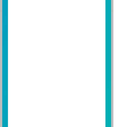
基金警語
+
【富邦投信獨立經營管理】
基金經金管會核准或同意生效，惟不表示絕無風險。基
金經理公司以往之經理績效不保證基金之最低投資收
益；基金經理公司除盡善良管理人之注意義務外，不負
責本基金之盈虧，亦不保證最低之收益，投資人申購前
應詳閱基金公開說明書。本公司及各銷售機構備有簡式
公開說明書或公開說明書，歡迎索取；投資人亦可連結
至
富邦投信網頁
或
公開資訊觀測站
查詢。有關本基金運
用限制及投資風險之揭露請詳見本基金公開說明書。投
資人申購本基金係持有基金受益憑證，而非本文提及之
投資資產或標的。
基金經金管會核准，惟不表示本基金絕無風險。期貨信
託事業以往之經理績效不保證基金之最低投資收益；本
期貨信託事業除盡善良管理人之注意義務外，不負責本