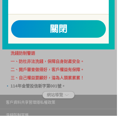
因金融服務業所提供之金融商品或服務所生紛爭之處理
及申訴之管道：投資人就金融消費爭議事件應先向經理
公司提出申訴，投資人不接受處理結果者，得向金融消
關閉
費爭議處理機構申請評議。本公司客服專線 0800-070-
388。財團法人金融消費評議中心電話：0800-789-
885，網址：
http://www.foi.org.tw
查詢。
洗錢防制警語
一、防杜非法洗錢，保障自身財產安全。
二、開戶審查做得好，客戶權益有保障。
三、自己權益要顧好，淪為人頭累累累！
114年金管投信新字第001號。
網站導覽
客戶資料共享管理隱私權政策
洗錢防制宣導
消費者保護