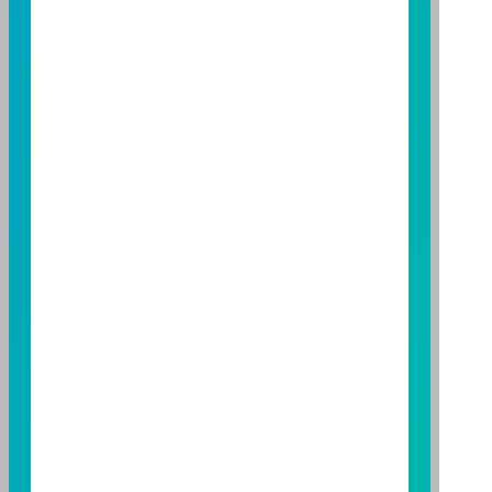
基金之盈虧，亦不保證最低之收益；本文提及之經濟走
勢預測不必然代表本基金之績效；本基金之投資風險及
有關基金應負擔之費用已揭露於基金之公開說明書，投
資人申購前應詳閱基金公開說明書。本公司及各銷售機
構備有簡式公開說明書或公開說明書，歡迎索取；投資
人亦可連結至
富邦投信網頁
、
公開資訊觀測站
或
基金資
訊觀測站
查詢。
基金並無受存款保險、保險安定基金或其他相關保障機
制之保障，投資基金最大可能損失為全部投資金額。
為
避免因受益人短線交易頻繁，造成基金管理及交易成本
增加，進而損及基金長期持有之受益人之權益，並稀釋
基金之獲利，本基金不歡迎受益人進行短線交易，即日
起若受益人進行短線交易，本公司得保留限制短線交易
之受益人再次申購基金並收取相關費用之權利，申購前
請務必詳閱公開說明書，以了解短線交易規定及相關費
用。