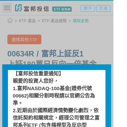
開 戶
交 易
ETF 產品
ETF 產品總覽
績效走勢
選擇其他 ETF
00634R / 富邦上証反1
上証180單日反向一倍基金
【富邦投信重要通知】
親愛的投資人您好，
績效走勢
1.富邦NASDAQ-100基金(證券代號
00662)相關分割時程請以
官網公告
為
準。
績效走勢圖
2.近期由於國際經濟情勢變化劇烈，依
信託契約相關規定，經理公司管理之富
績效區間
邦系列ETF (包含槓桿型及反向型