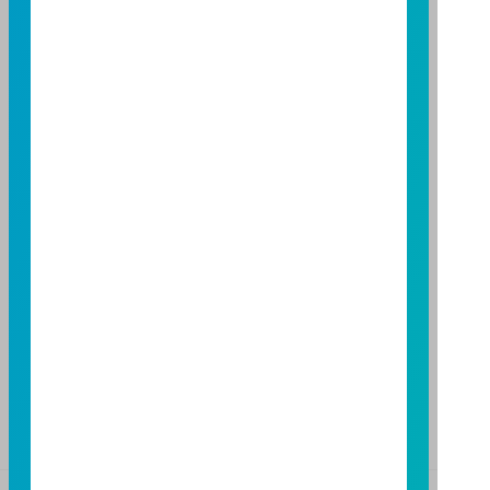
台北市敦化南路一段 108 號 8 樓
TEL：(02)8771-6688
FAX：(02)8771-6788
台中分公司
台中市柳川西路二段 196 號 7 樓
TEL：(04)2220-7166
FAX：(04)2220-7128
高雄分公司
高雄市民族二路 95 號 3 樓
TEL：(07)238-4577
FAX：(07)236-4571
下載富邦投信 APP
版本3.6
版本8.5