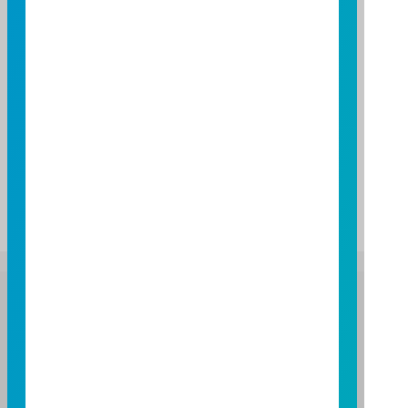
期間
期間
三個月
六個月
一年
基金報酬率(%)
基金報酬率(%)
0.96
1.66
14.27
資料來源：投信投顧公會委託台大教授評比資料，富邦投信
整理。
資料日期：2026/06/30
註：基金表現與標的指數表現之差異比較，請詳閱基金公開
說明書之基金運用狀況。
富邦證券投資信託股份有限公司
服務專線：0800-070-388
營業人：富邦證券投資信託股份有限公司
營利事業統一編號：86384949
114 年金管投信新字第 001 號