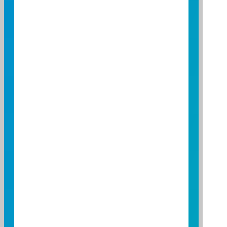
0.0
-0.5
-1.0
-1.5
-2.0
2026/04/01
2026/05/01
2026/06/01
資料來源：投信投顧公會委託台大教授評比資料
資料日期：2026/03/31 ~ 2026/06/30
基金績效