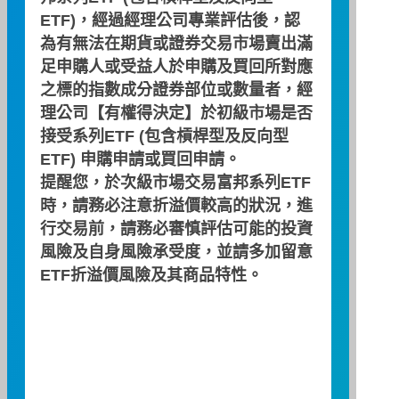
ETF)，經過經理公司專業評估後，認
績效區間
為有無法在期貨或證券交易市場賣出滿
足申購人或受益人於申購及買回所對應
之標的指數成分證券部位或數量者，經
理公司【有權得決定】於初級市場是否
接受系列ETF (包含槓桿型及反向型
ETF) 申購申請或買回申請。
期間：2026/03/31 ~ 2026/06/30
提醒您，於次級市場交易富邦系列ETF
時，請務必注意折溢價較高的狀況，進
累積績效(%)
行交易前，請務必審慎評估可能的投資
1.5
風險及自身風險承受度，並請多加留意
ETF折溢價風險及其商品特性。
1.0
0.5