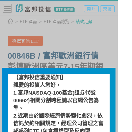
開 戶
交 易
ETF 產品
ETF 產品總覽
績效走勢
選擇其他 ETF
00846B / 富邦歐洲銀行債
彭博歐洲區美元7-15年期銀
行債ETF基金
【富邦投信重要通知】
親愛的投資人您好，
1.富邦NASDAQ-100基金(證券代號
績效走勢
00662)相關分割時程請以
官網公告
為
準。
2.近期由於國際經濟情勢變化劇烈，依
績效走勢圖
信託契約相關規定，經理公司管理之富
邦系列ETF (包含槓桿型及反向型