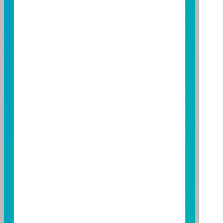
基金警語
+
【富邦投信獨立經營管理】
基金經金管會核准或同意生效，惟不表示絕無風險。基
金經理公司以往之經理績效不保證基金之最低投資收
益；基金經理公司除盡善良管理人之注意義務外，不負
責本基金之盈虧，亦不保證最低之收益，投資人申購前
應詳閱基金公開說明書。本公司及各銷售機構備有簡式
公開說明書或公開說明書，歡迎索取；投資人亦可連結
至
富邦投信網頁
或
公開資訊觀測站
查詢。有關本基金運
用限制及投資風險之揭露請詳見本基金公開說明書。投
資人申購本基金係持有基金受益憑證，而非本文提及之
投資資產或標的。
基金經金管會核准，惟不表示本基金絕無風險。期貨信
託事業以往之經理績效不保證基金之最低投資收益；本