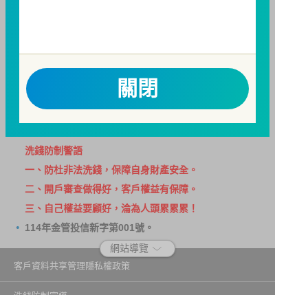
用。
因金融服務業所提供之金融商品或服務所生紛爭之處理
及申訴之管道：投資人就金融消費爭議事件應先向經理
公司提出申訴，投資人不接受處理結果者，得向金融消
關閉
費爭議處理機構申請評議。本公司客服專線 0800-070-
388。財團法人金融消費評議中心電話：0800-789-
885，網址：
http://www.foi.org.tw
查詢。
洗錢防制警語
一、防杜非法洗錢，保障自身財產安全。
二、開戶審查做得好，客戶權益有保障。
三、自己權益要顧好，淪為人頭累累累！
114年金管投信新字第001號。
網站導覽
客戶資料共享管理隱私權政策
洗錢防制宣導