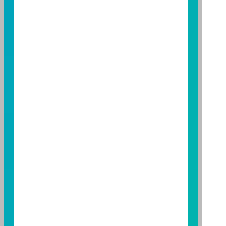
期貨信託事業除盡善良管理人之注意義務外，不負責本
基金之盈虧，亦不保證最低之收益；本文提及之經濟走
勢預測不必然代表本基金之績效；本基金之投資風險及
有關基金應負擔之費用已揭露於基金之公開說明書，投
資人申購前應詳閱基金公開說明書。本公司及各銷售機
構備有簡式公開說明書或公開說明書，歡迎索取；投資
人亦可連結至
富邦投信網頁
、
公開資訊觀測站
或
基金資
訊觀測站
查詢。
基金並無受存款保險、保險安定基金或其他相關保障機
制之保障，投資基金最大可能損失為全部投資金額。
為
避免因受益人短線交易頻繁，造成基金管理及交易成本
增加，進而損及基金長期持有之受益人之權益，並稀釋
基金之獲利，本基金不歡迎受益人進行短線交易，即日
起若受益人進行短線交易，本公司得保留限制短線交易
之受益人再次申購基金並收取相關費用之權利，申購前
請務必詳閱公開說明書，以了解短線交易規定及相關費