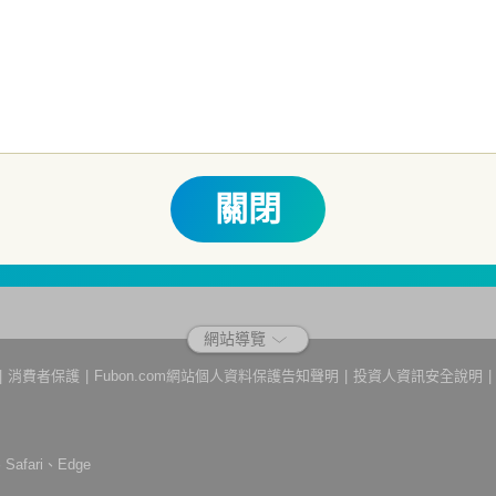
他相關保障機制之保障，投資基金最大可能損失為全部投資金額。
為避免
人之權益，並稀釋基金之獲利，本基金不歡迎受益人進行短線交易，即日
關費用之權利，申購前請務必詳閱公開說明書，以了解短線交易規定及相
生紛爭之處理及申訴之管道：投資人就金融消費爭議事件應先向經理公司
 0800-070-388。財團法人金融消費評議中心電話：0800-789-8
關閉
網站導覽
消費者保護
Fubon.com網站個人資料保護告知聲明
投資人資訊安全說明
afari、Edge