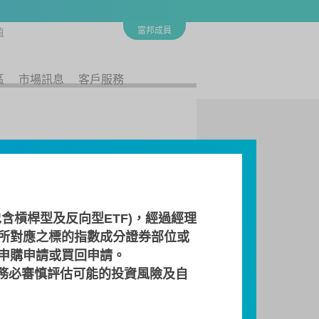
富邦成員
值
區
市場訊息
客戶服務
含槓桿型及反向型ETF)，經過經理
所對應之標的指數成分證券部位或
 申購申請或買回申請。
商
流動量提供者
檔案下載
務必審慎評估可能的投資風險及自