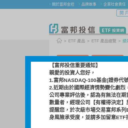
關於富邦金控
品牌故事
企業社會責任
開 
ETF 產品
ETF 產品總覽
績
選擇其他 ETF
前往活動網頁
【富邦投信重要通知】
親愛的投資人您好，
00885 / 富邦越南
1.富邦NASDAQ-100基金(證券代
富時越南ETF基金
2.近期由於國際經濟情勢變化劇烈
公司專業評估後，認為有無法在期
數量者，經理公司【有權得決定】於
基金檔案
指數介紹
提醒您，於次級市場交易富邦系列
身風險承受度，並請多加留意ET