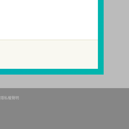
因受益人短線交易頻繁，造成基金管理及交易
起若受益人進行短線交易，本公司得保留限制
關費用。
提出申訴，投資人不接受處理結果者，得向
85，網址：
http://www.foi.org.tw
查詢。
隱私權聲明