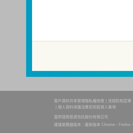
基金並無受存款保險、保險安定基金或其
成本增加，進而損及基金長期持有之受益
短線交易之受益人再次申購基金並收取相
因金融服務業所提供之金融商品或服務所
金融消費爭議處理機構申請評議。本公司客服專線
洗錢防制警語
一、防杜非法洗錢，保障自身財產安全。
二、開戶審查做得好，客戶權益有保障。
三、自己權益要顧好，淪為人頭累累累！
114年金管投信新字第001號。
客戶資料共享管理隱私權政策
洗錢防制宣導
個人資料保護法應告知投資人事項
富邦證券投資信託股份有限公司
建議瀏覽器版本：最新版本 Chrome、Firefox、S