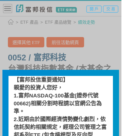
開 戶
交 易
ETF 產品
ETF 產品總覽
績效走勢
選擇其他 ETF
前往活動網頁
0052 / 富邦科技
台灣科技指數基金 (本基金之
配息來源可能為收益平準金)
【富邦投信重要通知】
親愛的投資人您好，
1.富邦NASDAQ-100基金(證券代號
績效走勢
00662)相關分割時程請以
官網公告
為
準。
2.近期由於國際經濟情勢變化劇烈，依
績效走勢圖
信託契約相關規定，經理公司管理之富
邦系列ETF (包含槓桿型及反向型