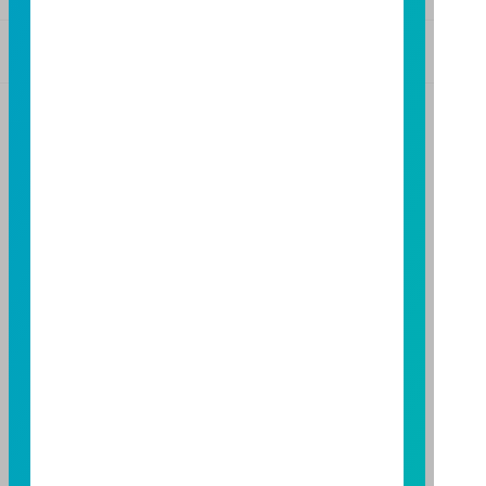
基金警語
+
【富邦投信獨立經營管理】
基金經金管會核准或同意生效，惟不表示絕無風險。基
金經理公司以往之經理績效不保證基金之最低投資收
益；基金經理公司除盡善良管理人之注意義務外，不負
責本基金之盈虧，亦不保證最低之收益，投資人申購前
應詳閱基金公開說明書。本公司及各銷售機構備有簡式
公開說明書或公開說明書，歡迎索取；投資人亦可連結
至
富邦投信網頁
或
公開資訊觀測站
查詢。有關本基金運
用限制及投資風險之揭露請詳見本基金公開說明書。投
資人申購本基金係持有基金受益憑證，而非本文提及之
投資資產或標的。
基金經金管會核准，惟不表示本基金絕無風險。期貨信
託事業以往之經理績效不保證基金之最低投資收益；本