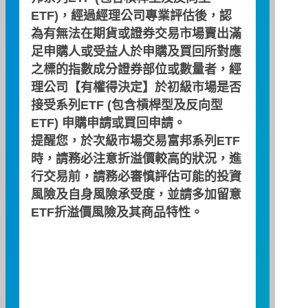
ETF)，經過經理公司專業評估後，認
績效區間
為有無法在期貨或證券交易市場賣出滿
足申購人或受益人於申購及買回所對應
之標的指數成分證券部位或數量者，經
理公司【有權得決定】於初級市場是否
接受系列ETF (包含槓桿型及反向型
ETF) 申購申請或買回申請。
期間：2026/03/31 ~ 2026/06/30
提醒您，於次級市場交易富邦系列ETF
時，請務必注意折溢價較高的狀況，進
累積績效(%)
行交易前，請務必審慎評估可能的投資
60
風險及自身風險承受度，並請多加留意
ETF折溢價風險及其商品特性。
50
40