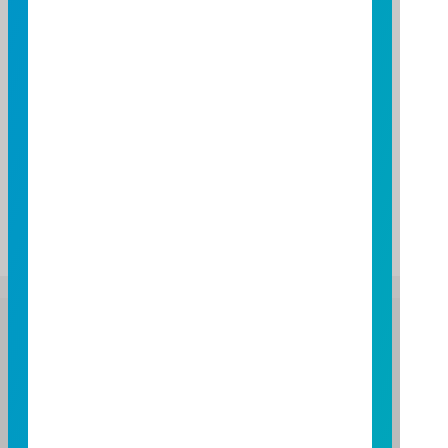
期間
期間
三個月
六個月
一年
基金報酬率(%)
基金報酬率(%)
51.52
69.63
141.54
資料來源：投信投顧公會委託台大教授評比資料，富邦投信
整理。
資料日期：2026/06/30
註：基金表現與標的指數表現之差異比較，請詳閱基金公開
說明書之基金運用狀況。
富邦證券投資信託股份有限公司
服務專線：0800-070-388
營業人：富邦證券投資信託股份有限公司
營利事業統一編號：86384949
114 年金管投信新字第 001 號