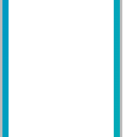
台北總公司
台北市敦化南路一段 108 號 8 樓
TEL：(02)8771-6688
FAX：(02)8771-6788
台中分公司
台中市柳川西路二段 196 號 7 樓
TEL：(04)2220-7166
FAX：(04)2220-7128
高雄分公司
高雄市民族二路 95 號 3 樓
TEL：(07)238-4577
FAX：(07)236-4571
下載富邦投信 APP
版本3.6
版本8.5