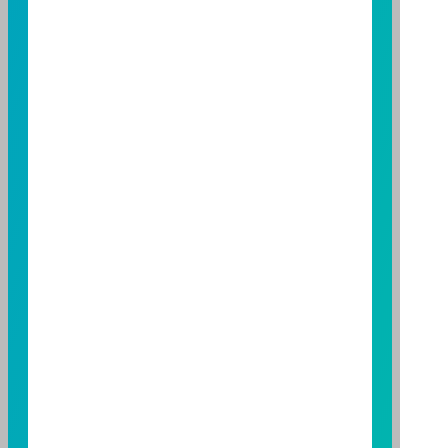
期貨信託事業除盡善良管理人之注意義務外，不負責本
基金之盈虧，亦不保證最低之收益；本文提及之經濟走
勢預測不必然代表本基金之績效；本基金之投資風險及
有關基金應負擔之費用已揭露於基金之公開說明書，投
資人申購前應詳閱基金公開說明書。本公司及各銷售機
構備有簡式公開說明書或公開說明書，歡迎索取；投資
人亦可連結至
富邦投信網頁
、
公開資訊觀測站
或
基金資
訊觀測站
查詢。
基金並無受存款保險、保險安定基金或其他相關保障機
制之保障，投資基金最大可能損失為全部投資金額。
為
避免因受益人短線交易頻繁，造成基金管理及交易成本
增加，進而損及基金長期持有之受益人之權益，並稀釋
基金之獲利，本基金不歡迎受益人進行短線交易，即日
起若受益人進行短線交易，本公司得保留限制短線交易
之受益人再次申購基金並收取相關費用之權利，申購前
請務必詳閱公開說明書，以了解短線交易規定及相關費