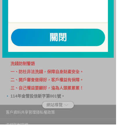
用。
因金融服務業所提供之金融商品或服務所生紛爭之處理
及申訴之管道：投資人就金融消費爭議事件應先向經理
公司提出申訴，投資人不接受處理結果者，得向金融消
關閉
費爭議處理機構申請評議。本公司客服專線 0800-070-
388。財團法人金融消費評議中心電話：0800-789-
885，網址：
http://www.foi.org.tw
查詢。
洗錢防制警語
一、防杜非法洗錢，保障自身財產安全。
二、開戶審查做得好，客戶權益有保障。
三、自己權益要顧好，淪為人頭累累累！
114年金管投信新字第001號。
網站導覽
客戶資料共享管理隱私權政策
洗錢防制宣導