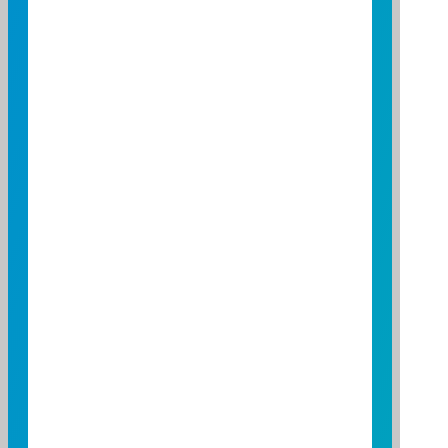
30
20
10
0
2026/04/01
2026/05/01
2026/06/01
資料來源：投信投顧公會委託台大教授評比資料
資料日期：2026/03/31 ~ 2026/06/30
基金績效