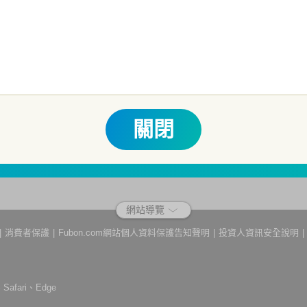
他相關保障機制之保障，投資基金最大可能損失為全部投資金額。
為避免
人之權益，並稀釋基金之獲利，本基金不歡迎受益人進行短線交易，即日
關費用之權利，申購前請務必詳閱公開說明書，以了解短線交易規定及相
生紛爭之處理及申訴之管道：投資人就金融消費爭議事件應先向經理公司
 0800-070-388。財團法人金融消費評議中心電話：0800-789-8
關閉
網站導覽
消費者保護
Fubon.com網站個人資料保護告知聲明
投資人資訊安全說明
afari、Edge