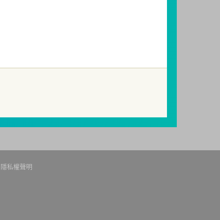
因受益人短線交易頻繁，造成基金管理及交易
起若受益人進行短線交易，本公司得保留限制
關費用。
提出申訴，投資人不接受處理結果者，得向
85，網址：
http://www.foi.org.tw
查詢。
隱私權聲明