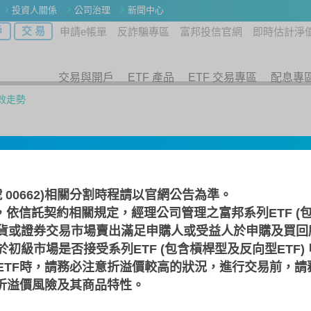
投資人關係
公司治理
新聞中心
戶
交 易
申請e帳單
反詐騙專區
富邦投信官網
即時估計淨
交易與開戶
ETF 產品
ETF 交易專區
配息專
效走勢
00
號 00662)相關分割時程請以
官網公告
為準。
 (本基金之配息來源可能為收益平準金)
，依信託契約相關規定，經理公司管理之富邦系列ETF (包
貨或證券交易市場賣出滿足申購人或受益人於申購及買回
初級市場是否接受系列ETF (包含槓桿型及反向型ETF)
績效走勢
淨值走勢
基金資產
參與券
ETF時，請務必注意折溢價較高的狀況，進行交易前，請
F折溢價風險及其商品特性。