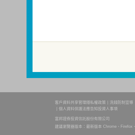
基金並無受存款保險、保險安定基金或其
成本增加，進而損及基金長期持有之受益
短線交易之受益人再次申購基金並收取相
因金融服務業所提供之金融商品或服務所
金融消費爭議處理機構申請評議。本公司客服專線
洗錢防制警語
一、防杜非法洗錢，保障自身財產安全。
二、開戶審查做得好，客戶權益有保障。
三、自己權益要顧好，淪為人頭累累累！
114年金管投信新字第001號。
客戶資料共享管理隱私權政策
洗錢防制宣導
個人資料保護法應告知投資人事項
富邦證券投資信託股份有限公司
建議瀏覽器版本：最新版本 Chrome、Firefox、S