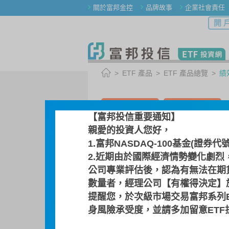
關於富邦金控
品牌故事
企業社會責任
開 
ETF 產品
ETF 產品總覽
績
選擇其他 ETF
前往活動網頁
【富邦投信重要通知】
親愛的投資人您好，
009814 / 富邦標普5
1.富邦NASDAQ-100基金(證券代
標普500 ETF基金
2.近期由於國際經濟情勢變化劇烈
公司專業評估後，認為有無法在期
數量者，經理公司【有權得決定】於
基金檔案
指數介紹
提醒您，於次級市場交易富邦系列
身風險承受度，並請多加留意ET