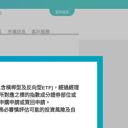
富邦成員
值
區
市場訊息
客戶服務
含槓桿型及反向型ETF)，經過經理
所對應之標的指數成分證券部位或
 申購申請或買回申請。
商
流動量提供者
檔案下載
務必審慎評估可能的投資風險及自