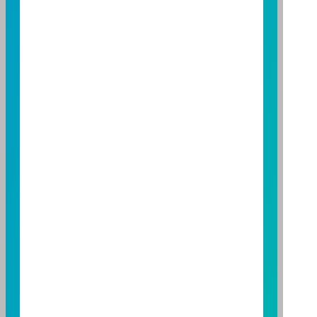
用限制及投資風險之揭露請詳見本基金公開說明書。投
資人申購本基金係持有基金受益憑證，而非本文提及之
投資資產或標的。
基金經金管會核准，惟不表示本基金絕無風險。期貨信
託事業以往之經理績效不保證基金之最低投資收益；本
期貨信託事業除盡善良管理人之注意義務外，不負責本
基金之盈虧，亦不保證最低之收益；本文提及之經濟走
勢預測不必然代表本基金之績效；本基金之投資風險及
有關基金應負擔之費用已揭露於基金之公開說明書，投
資人申購前應詳閱基金公開說明書。本公司及各銷售機
構備有簡式公開說明書或公開說明書，歡迎索取；投資
人亦可連結至
富邦投信網頁
、
公開資訊觀測站
或
基金資
訊觀測站
查詢。
基金並無受存款保險、保險安定基金或其他相關保障機
制之保障，投資基金最大可能損失為全部投資金額。
為
避免因受益人短線交易頻繁，造成基金管理及交易成本