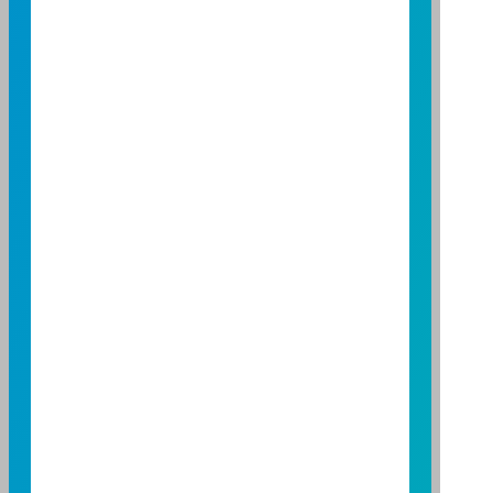
富邦證券投資信託股份有限公司
服務專線：0800-070-388
營業人：富邦證券投資信託股份有限公司
營利事業統一編號：86384949
114 年金管投信新字第 001 號
台北總公司
台北市敦化南路一段 108 號 8 樓
TEL：(02)8771-6688
FAX：(02)8771-6788
台中分公司
台中市柳川西路二段 196 號 7 樓
TEL：(04)2220-7166
FAX：(04)2220-7128
高雄分公司
高雄市民族二路 95 號 3 樓