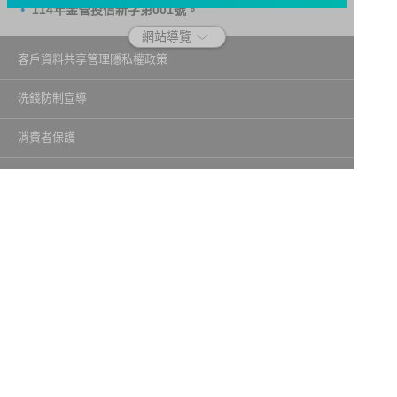
114年金管投信新字第001號。
網站導覽
客戶資料共享管理隱私權政策
洗錢防制宣導
消費者保護
Fubon.com網站個人資料保護告知聲明
投資人資訊安全說明
隱私權聲明
個人資料保護法應告知投資人事項
富邦證券投資信託股份有限公司
建議瀏覽器版本：最新版本 Chrome、Firefox、Safari、Edge