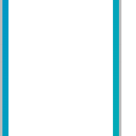
TEL：(07)238-4577
FAX：(07)236-4571
下載富邦投信 APP
版本3.6
版本8.5
基金警語
+
【富邦投信獨立經營管理】
基金經金管會核准或同意生效，惟不表示絕無風險。基
金經理公司以往之經理績效不保證基金之最低投資收
益；基金經理公司除盡善良管理人之注意義務外，不負
責本基金之盈虧，亦不保證最低之收益，投資人申購前
應詳閱基金公開說明書。本公司及各銷售機構備有簡式
公開說明書或公開說明書，歡迎索取；投資人亦可連結
至
富邦投信網頁
或
公開資訊觀測站
查詢。有關本基金運