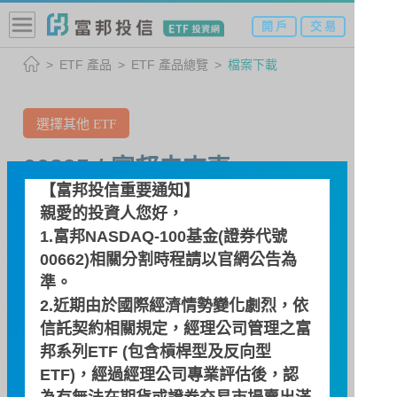
開 戶
交 易
ETF 產品
ETF 產品總覽
檔案下載
選擇其他 ETF
00895 / 富邦未來車
【富邦投信重要通知】
未來車ETF基金
親愛的投資人您好，
1.富邦NASDAQ-100基金(證券代號
00662)相關分割時程請以
官網公告
為
檔案下載
準。
2.近期由於國際經濟情勢變化劇烈，依
檔案下載
信託契約相關規定，經理公司管理之富
邦系列ETF (包含槓桿型及反向型
ETF)，經過經理公司專業評估後，認
公開說明書