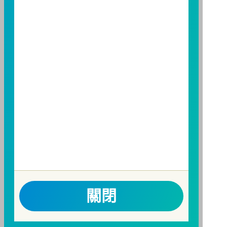
增加，進而損及基金長期持有之受益人之權益，並稀釋
基金之獲利，本基金不歡迎受益人進行短線交易，即日
起若受益人進行短線交易，本公司得保留限制短線交易
之受益人再次申購基金並收取相關費用之權利，申購前
請務必詳閱公開說明書，以了解短線交易規定及相關費
用。
因金融服務業所提供之金融商品或服務所生紛爭之處理
及申訴之管道：投資人就金融消費爭議事件應先向經理
公司提出申訴，投資人不接受處理結果者，得向金融消
費爭議處理機構申請評議。本公司客服專線 0800-070-
388。財團法人金融消費評議中心電話：0800-789-
885，網址：
http://www.foi.org.tw
查詢。
洗錢防制警語
一、防杜非法洗錢，保障自身財產安全。
關閉
二、開戶審查做得好，客戶權益有保障。
三、自己權益要顧好，淪為人頭累累累！