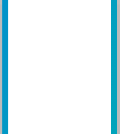
富邦證券投資信託股份有限公司
服務專線：0800-070-388
營業人：富邦證券投資信託股份有限公司
營利事業統一編號：86384949
114 年金管投信新字第 001 號
台北總公司
台北市敦化南路一段 108 號 8 樓
TEL：(02)8771-6688
FAX：(02)8771-6788
台中分公司
台中市柳川西路二段 196 號 7 樓
TEL：(04)2220-7166
FAX：(04)2220-7128
高雄分公司