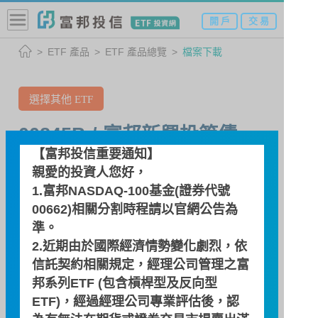
開 戶
交 易
ETF 產品
ETF 產品總覽
檔案下載
選擇其他 ETF
00845B / 富邦新興投等債
【富邦投信重要通知】
中國以外新興市場美元5年以
親愛的投資人您好，
上投資等級債券ETF基金
1.富邦NASDAQ-100基金(證券代號
00662)相關分割時程請以
官網公告
為
準。
檔案下載
2.近期由於國際經濟情勢變化劇烈，依
信託契約相關規定，經理公司管理之富
邦系列ETF (包含槓桿型及反向型
檔案下載
ETF)，經過經理公司專業評估後，認