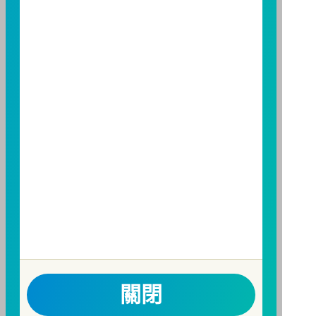
避免因受益人短線交易頻繁，造成基金管理及交易成本
增加，進而損及基金長期持有之受益人之權益，並稀釋
基金之獲利，本基金不歡迎受益人進行短線交易，即日
起若受益人進行短線交易，本公司得保留限制短線交易
之受益人再次申購基金並收取相關費用之權利，申購前
請務必詳閱公開說明書，以了解短線交易規定及相關費
用。
因金融服務業所提供之金融商品或服務所生紛爭之處理
及申訴之管道：投資人就金融消費爭議事件應先向經理
公司提出申訴，投資人不接受處理結果者，得向金融消
費爭議處理機構申請評議。本公司客服專線 0800-070-
388。財團法人金融消費評議中心電話：0800-789-
885，網址：
http://www.foi.org.tw
查詢。
洗錢防制警語
關閉
一、防杜非法洗錢，保障自身財產安全。
二、開戶審查做得好，客戶權益有保障。