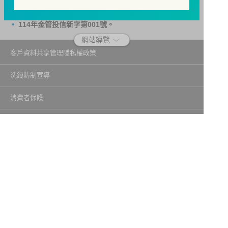
三、自己權益要顧好，淪為人頭累累累！
114年金管投信新字第001號。
網站導覽
客戶資料共享管理隱私權政策
洗錢防制宣導
消費者保護
Fubon.com網站個人資料保護告知聲明
投資人資訊安全說明
隱私權聲明
個人資料保護法應告知投資人事項
富邦證券投資信託股份有限公司
建議瀏覽器版本：最新版本 Chrome、Firefox、Safari、Edge