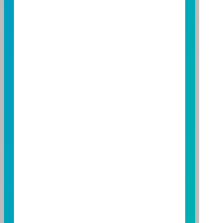
至
富邦投信網頁
或
公開資訊觀測站
查詢。有關本基金運
用限制及投資風險之揭露請詳見本基金公開說明書。投
資人申購本基金係持有基金受益憑證，而非本文提及之
投資資產或標的。
基金經金管會核准，惟不表示本基金絕無風險。期貨信
託事業以往之經理績效不保證基金之最低投資收益；本
期貨信託事業除盡善良管理人之注意義務外，不負責本
基金之盈虧，亦不保證最低之收益；本文提及之經濟走
勢預測不必然代表本基金之績效；本基金之投資風險及
有關基金應負擔之費用已揭露於基金之公開說明書，投
資人申購前應詳閱基金公開說明書。本公司及各銷售機
構備有簡式公開說明書或公開說明書，歡迎索取；投資
人亦可連結至
富邦投信網頁
、
公開資訊觀測站
或
基金資
訊觀測站
查詢。
基金並無受存款保險、保險安定基金或其他相關保障機
制之保障，投資基金最大可能損失為全部投資金額。
為