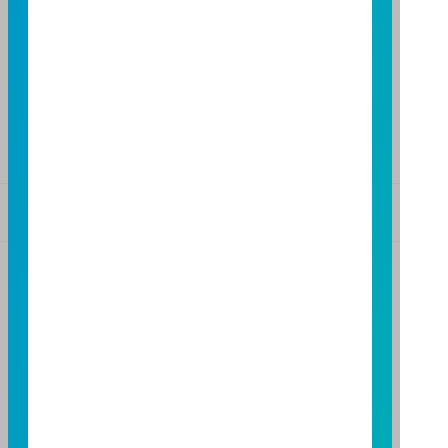
高雄市民族二路 95 號 3 樓
TEL：(07)238-4577
FAX：(07)236-4571
下載富邦投信 APP
版本3.6
版本8.5
基金警語
+
【富邦投信獨立經營管理】
基金經金管會核准或同意生效，惟不表示絕無風險。基
金經理公司以往之經理績效不保證基金之最低投資收
益；基金經理公司除盡善良管理人之注意義務外，不負
責本基金之盈虧，亦不保證最低之收益，投資人申購前
應詳閱基金公開說明書。本公司及各銷售機構備有簡式
公開說明書或公開說明書，歡迎索取；投資人亦可連結