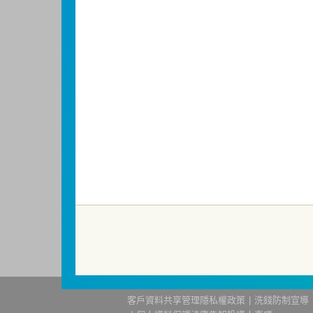
責本基金之盈虧，亦不保證最低之收益；
明書，投資人申購前應詳閱基金公開說明
測站
或
基金資訊觀測站
查詢。
基金並無受存款保險、保險安定基金或其
成本增加，進而損及基金長期持有之受益
短線交易之受益人再次申購基金並收取相
因金融服務業所提供之金融商品或服務所
金融消費爭議處理機構申請評議。本公司客服專線
洗錢防制警語
一、防杜非法洗錢，保障自身財產安全。
二、開戶審查做得好，客戶權益有保障。
三、自己權益要顧好，淪為人頭累累累！
114年金管投信新字第001號。
客戶資料共享管理隱私權政策
洗錢防制宣導