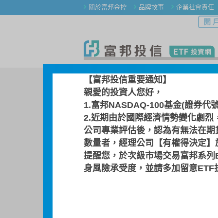
關於富邦金控
品牌故事
企業社會責任
開 
ETF 產品
ETF 產品總覽
檔
【富邦投信重要通知】
親愛的投資人您好，
選擇其他 ETF
前往活動網頁
1.富邦NASDAQ-100基金(證券代
2.近期由於國際經濟情勢變化劇烈
0052 / 富邦科技
公司專業評估後，認為有無法在期
台灣科技指數基金 (
數量者，經理公司【有權得決定】於
提醒您，於次級市場交易富邦系列
身風險承受度，並請多加留意ET
基金檔案
指數介紹