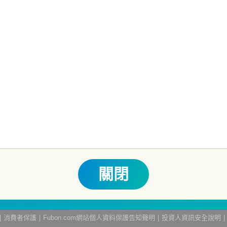
本文提及之經濟走勢預測不必然代表本基金之績效；本基金之投資風險及
書。本公司及各銷售機構備有簡式公開說明書或公開說明書，歡迎索取；
他相關保障機制之保障，投資基金最大可能損失為全部投資金額。
為避免
人之權益，並稀釋基金之獲利，本基金不歡迎受益人進行短線交易，即日
關費用之權利，申購前請務必詳閱公開說明書，以了解短線交易規定及相
生紛爭之處理及申訴之管道：投資人就金融消費爭議事件應先向經理公司
 0800-070-388。財團法人金融消費評議中心電話：0800-789-8
關閉
網站導覽
消費者保護
Fubon.com網站個人資料保護告知聲明
投資人資訊安全說明