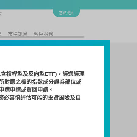
富邦成員
值
區
市場訊息
客戶服務
含槓桿型及反向型ETF)，經過經理
所對應之標的指數成分證券部位或
 申購申請或買回申請。
務必審慎評估可能的投資風險及自
檔案下載
商
流動量提供者