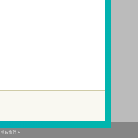
有關基金應負擔之費用已揭露於基金之公開說
投資人亦可連結至
富邦投信網頁
、
公開資訊觀
因受益人短線交易頻繁，造成基金管理及交易
起若受益人進行短線交易，本公司得保留限制
關費用。
提出申訴，投資人不接受處理結果者，得向
85，網址：
http://www.foi.org.tw
查詢。
隱私權聲明