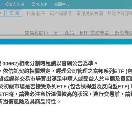
投資人關係
公司治理
新聞中心
戶
交 易
申請e帳單
反詐騙專區
富邦投信官網
即時估計淨
交易與開戶
ETF 產品
ETF 交易專區
配息專
案下載
號 00662)相關分割時程請以
官網公告
為準。
，依信託契約相關規定，經理公司管理之富邦系列ETF (包
貨或證券交易市場賣出滿足申購人或受益人於申購及買回
本基金之配息來源可能為收益平準金)
初級市場是否接受系列ETF (包含槓桿型及反向型ETF)
ETF時，請務必注意折溢價較高的狀況，進行交易前，請
F折溢價風險及其商品特性。
淨值走勢
績效走勢
基金資產
參與券