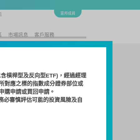
富邦成員
值
區
市場訊息
客戶服務
含槓桿型及反向型ETF)，經過經理
所對應之標的指數成分證券部位或
 申購申請或買回申請。
務必審慎評估可能的投資風險及自
檔案下載
商
流動量提供者