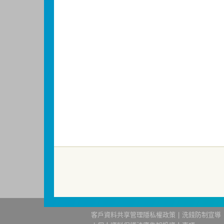
責本基金之盈虧，亦不保證最低之收益；
明書，投資人申購前應詳閱基金公開說明
測站
或
基金資訊觀測站
查詢。
基金並無受存款保險、保險安定基金或其
成本增加，進而損及基金長期持有之受益
短線交易之受益人再次申購基金並收取相
因金融服務業所提供之金融商品或服務所
金融消費爭議處理機構申請評議。本公司客服專線
洗錢防制警語
一、防杜非法洗錢，保障自身財產安全。
二、開戶審查做得好，客戶權益有保障。
三、自己權益要顧好，淪為人頭累累累！
114年金管投信新字第001號。
客戶資料共享管理隱私權政策
洗錢防制宣導