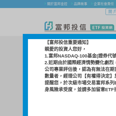
關於富邦金控
品牌故事
企業社會責任
開 
ETF 產品
ETF 產品總覽
檔
【富邦投信重要通知】
親愛的投資人您好，
選擇其他 ETF
1.富邦NASDAQ-100基金(證券代
2.近期由於國際經濟情勢變化劇烈
00653L / 富邦印度正
公司專業評估後，認為有無法在期
印度NIFTY單日正
數量者，經理公司【有權得決定】於
提醒您，於次級市場交易富邦系列
身風險承受度，並請多加留意ET
基金檔案
指數介紹