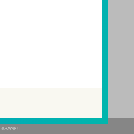
有關基金應負擔之費用已揭露於基金之公開說
投資人亦可連結至
富邦投信網頁
、
公開資訊觀
因受益人短線交易頻繁，造成基金管理及交易
起若受益人進行短線交易，本公司得保留限制
關費用。
提出申訴，投資人不接受處理結果者，得向
85，網址：
http://www.foi.org.tw
查詢。
隱私權聲明