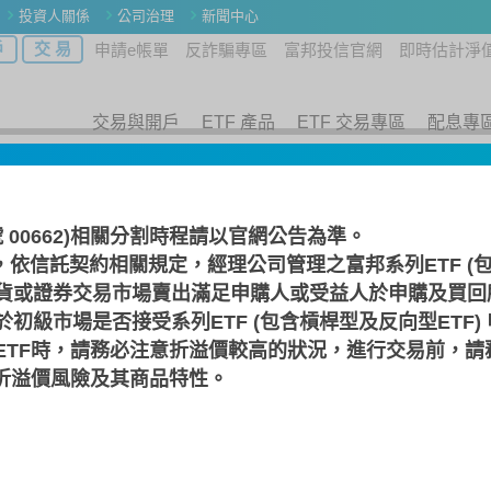
投資人關係
公司治理
新聞中心
戶
交 易
申請e帳單
反詐騙專區
富邦投信官網
即時估計淨
交易與開戶
ETF 產品
ETF 交易專區
配息專
案下載
號 00662)相關分割時程請以
官網公告
為準。
，依信託契約相關規定，經理公司管理之富邦系列ETF (包
2
貨或證券交易市場賣出滿足申購人或受益人於申購及買回
向兩倍基金
初級市場是否接受系列ETF (包含槓桿型及反向型ETF)
ETF時，請務必注意折溢價較高的狀況，進行交易前，請
F折溢價風險及其商品特性。
淨值走勢
績效走勢
基金資產
參與券