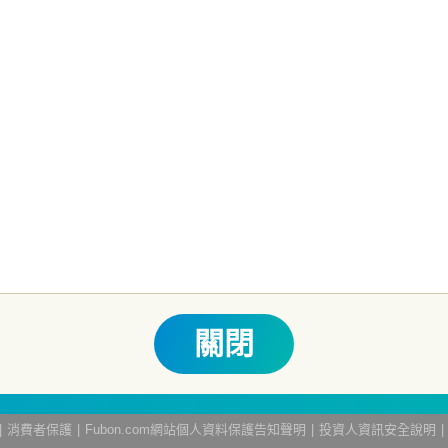
本文提及之經濟走勢預測不必然代表本基金之績效；本基金之投資風險及
書。本公司及各銷售機構備有簡式公開說明書或公開說明書，歡迎索取；
他相關保障機制之保障，投資基金最大可能損失為全部投資金額。
為避免
人之權益，並稀釋基金之獲利，本基金不歡迎受益人進行短線交易，即日
關費用之權利，申購前請務必詳閱公開說明書，以了解短線交易規定及相
生紛爭之處理及申訴之管道：投資人就金融消費爭議事件應先向經理公司
 0800-070-388。財團法人金融消費評議中心電話：0800-789-8
關閉
網站導覽
消費者保護
Fubon.com網站個人資料保護告知聲明
投資人資訊安全說明