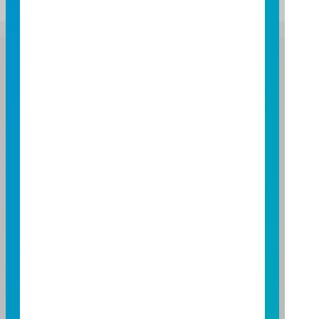
富邦證券投資信託股份有限公司
服務專線：0800-070-388
營業人：富邦證券投資信託股份有限公司
營利事業統一編號：86384949
114 年金管投信新字第 001 號
台北總公司
台北市敦化南路一段 108 號 8 樓
TEL：(02)8771-6688
FAX：(02)8771-6788
台中分公司
台中市柳川西路二段 196 號 7 樓
TEL：(04)2220-7166
FAX：(04)2220-7128