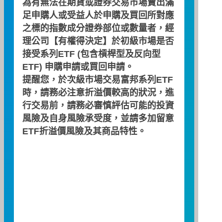
為有無法在期貨或證券交易市場賣出滿
足申購人或受益人於申購及買回所對應
之標的指數成分證券部位或數量者，經
公開說明書
理公司【有權得決定】於初級市場是否
接受系列ETF (包含槓桿型及反向型
ETF) 申購申請或買回申請。
簡式公開說明書
提醒您，於次級市場交易富邦系列ETF
時，請務必注意折溢價較高的狀況，進
行交易前，請務必審慎評估可能的投資
投資月報
風險及自身風險承受度，並請多加留意
ETF折溢價風險及其商品特性。
契約重要內容及相關風險揭露
近五年度費用率及報酬率