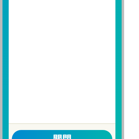
基金並無受存款保險、保險安定基金或其他相關保障機
制之保障，投資基金最大可能損失為全部投資金額。
為
避免因受益人短線交易頻繁，造成基金管理及交易成本
增加，進而損及基金長期持有之受益人之權益，並稀釋
基金之獲利，本基金不歡迎受益人進行短線交易，即日
起若受益人進行短線交易，本公司得保留限制短線交易
之受益人再次申購基金並收取相關費用之權利，申購前
請務必詳閱公開說明書，以了解短線交易規定及相關費
用。
因金融服務業所提供之金融商品或服務所生紛爭之處理
及申訴之管道：投資人就金融消費爭議事件應先向經理
公司提出申訴，投資人不接受處理結果者，得向金融消
費爭議處理機構申請評議。本公司客服專線 0800-070-
388。財團法人金融消費評議中心電話：0800-789-
885，網址：
http://www.foi.org.tw
查詢。
洗錢防制警語