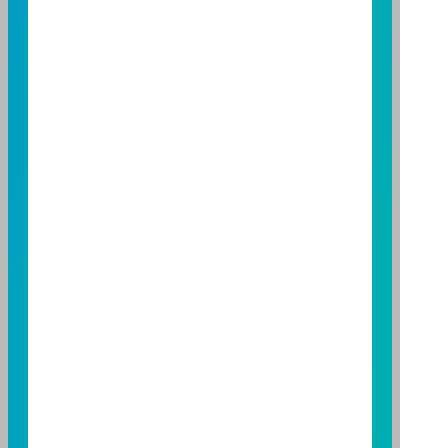
應詳閱基金公開說明書。本公司及各銷售機構備有簡式
公開說明書或公開說明書，歡迎索取；投資人亦可連結
至
富邦投信網頁
或
公開資訊觀測站
查詢。有關本基金運
用限制及投資風險之揭露請詳見本基金公開說明書。投
資人申購本基金係持有基金受益憑證，而非本文提及之
投資資產或標的。
基金經金管會核准，惟不表示本基金絕無風險。期貨信
託事業以往之經理績效不保證基金之最低投資收益；本
期貨信託事業除盡善良管理人之注意義務外，不負責本
基金之盈虧，亦不保證最低之收益；本文提及之經濟走
勢預測不必然代表本基金之績效；本基金之投資風險及
有關基金應負擔之費用已揭露於基金之公開說明書，投
資人申購前應詳閱基金公開說明書。本公司及各銷售機
構備有簡式公開說明書或公開說明書，歡迎索取；投資
人亦可連結至
富邦投信網頁
、
公開資訊觀測站
或
基金資
訊觀測站
查詢。