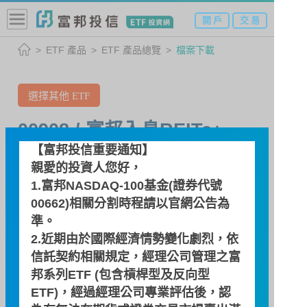
開 戶
交 易
ETF 產品
ETF 產品總覽
檔案下載
選擇其他 ETF
00908 / 富邦入息REITs+
【富邦投信重要通知】
全球入息不動產與基礎建設
親愛的投資人您好，
ETF基金 (本基金並無保證收
1.富邦NASDAQ-100基金(證券代號
益及配息)
00662)相關分割時程請以
官網公告
為
準。
2.近期由於國際經濟情勢變化劇烈，依
檔案下載
信託契約相關規定，經理公司管理之富
邦系列ETF (包含槓桿型及反向型
ETF)，經過經理公司專業評估後，認
檔案下載