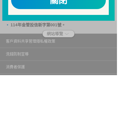
關閉
一、防杜非法洗錢，保障自身財產安全。
二、開戶審查做得好，客戶權益有保障。
三、自己權益要顧好，淪為人頭累累累！
114年金管投信新字第001號。
網站導覽
客戶資料共享管理隱私權政策
洗錢防制宣導
消費者保護
Fubon.com網站個人資料保護告知聲明
投資人資訊安全說明
隱私權聲明
個人資料保護法應告知投資人事項
富邦證券投資信託股份有限公司