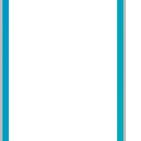
高雄分公司
高雄市民族二路 95 號 3 樓
TEL：(07)238-4577
FAX：(07)236-4571
下載富邦投信 APP
版本3.6
版本8.5
基金警語
+
【富邦投信獨立經營管理】
基金經金管會核准或同意生效，惟不表示絕無風險。基
金經理公司以往之經理績效不保證基金之最低投資收
益；基金經理公司除盡善良管理人之注意義務外，不負
責本基金之盈虧，亦不保證最低之收益，投資人申購前