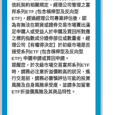
信託契約相關規定，經理公司管理之富
‧ 以印度上市股票為標的指數之ETF
邦系列ETF (包含槓桿型及反向型
‧ 交易方式便利、交易成本低廉
ETF)，經過經理公司專業評估後，認
‧ 指數化投資、交易方便免選股
為有無法在期貨或證券交易市場賣出滿
足申購人或受益人於申購及買回所對應
市價
48.62
之標的指數成分證券部位或數量者，經
理公司【有權得決定】於初級市場是否
接受系列ETF (包含槓桿型及反向型
日期
漲跌
漲跌幅(%)
08/07
-0.30
-0.61
ETF) 申購申請或買回申請。
提醒您，於次級市場交易富邦系列ETF
時，請務必注意折溢價較高的狀況，進
淨值
行交易前，請務必審慎評估可能的投資
49.29
風險及自身風險承受度，並請多加留意
ETF折溢價風險及其商品特性。
日期
漲跌
漲跌幅(%)
08/06
+0.41
+0.84