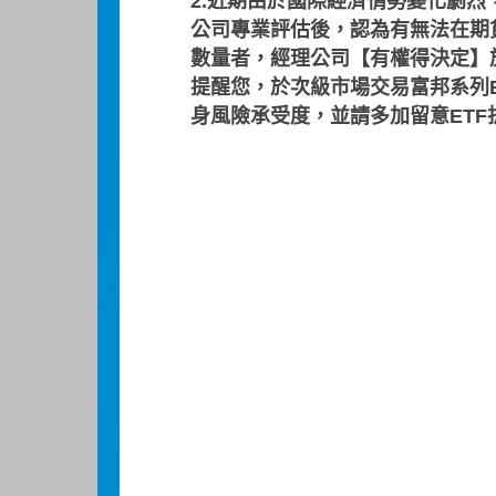
2.近期由於國際經濟情勢變化劇烈
公司專業評估後，認為有無法在期
數量者，經理公司【有權得決定】於
Net Asset Value (TWD)
提醒您，於次級市場交易富邦系列
身風險承受度，並請多加留意ET
Total Units Outstanding
NAV Per Unit (TWD)
Date: 2026/08/07
Futures
Future Ticker
WTEQ6F