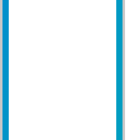
Future Ticker
Future Ticker
Name Of Futures
GINQ6F
GINQ6F
2026/08Nifty 50 Index
Total Futures
Total Futures
Funds
Fund Code
Fund Code
Fund Name
Shares
97980579
97980579
富邦吉祥貨幣市場
Total Funds
Total Funds