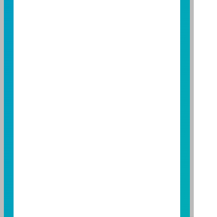
台北總公司
台北市敦化南路一段 108 號 8 樓
TEL：(02)8771-6688
FAX：(02)8771-6788
台中分公司
台中市柳川西路二段 196 號 7 樓
TEL：(04)2220-7166
FAX：(04)2220-7128
高雄分公司
高雄市民族二路 95 號 3 樓
TEL：(07)238-4577
FAX：(07)236-4571
下載富邦投信 APP
版本3.6
版本8.5