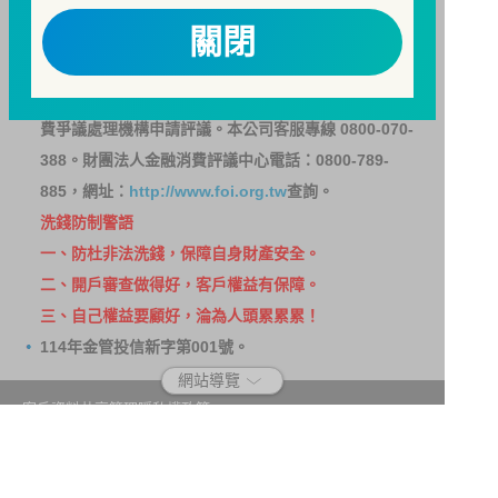
用。
關閉
因金融服務業所提供之金融商品或服務所生紛爭之處理
及申訴之管道：投資人就金融消費爭議事件應先向經理
公司提出申訴，投資人不接受處理結果者，得向金融消
費爭議處理機構申請評議。本公司客服專線 0800-070-
388。財團法人金融消費評議中心電話：0800-789-
885，網址：
http://www.foi.org.tw
查詢。
洗錢防制警語
一、防杜非法洗錢，保障自身財產安全。
二、開戶審查做得好，客戶權益有保障。
三、自己權益要顧好，淪為人頭累累累！
114年金管投信新字第001號。
網站導覽
客戶資料共享管理隱私權政策
洗錢防制宣導