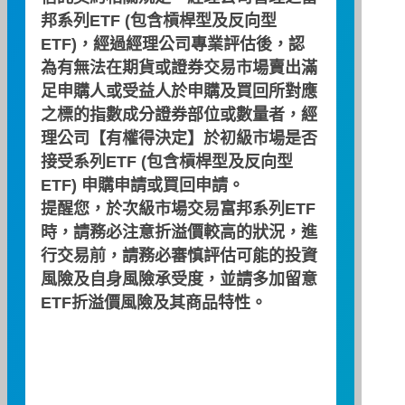
邦系列ETF (包含槓桿型及反向型
ETF)，經過經理公司專業評估後，認
為有無法在期貨或證券交易市場賣出滿
足申購人或受益人於申購及買回所對應
Net Asset Value
129,095,203
之標的指數成分證券部位或數量者，經
(TWD)
理公司【有權得決定】於初級市場是否
接受系列ETF (包含槓桿型及反向型
Total Units
19,466,000
ETF) 申購申請或買回申請。
Outstanding
提醒您，於次級市場交易富邦系列ETF
時，請務必注意折溢價較高的狀況，進
NAV Per Unit
6.63
(TWD)
行交易前，請務必審慎評估可能的投資
風險及自身風險承受度，並請多加留意
ETF折溢價風險及其商品特性。
Date: 2026/08/06
Futures