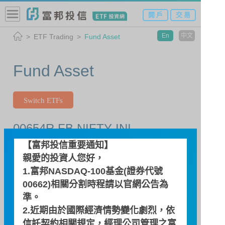
開 戶
交 易
En
中文
ETF Trading
Fund Asset
Fund Asset
Switch ETFs
00654R FB NIFTY INI
【富邦投信重要通知】
親愛的投資人您好，
Search Date
1.富邦NASDAQ-100基金(證券代號
00662)相關分割時程請以
官網公告
為
準。
2.近期由於國際經濟情勢變化劇烈，依
信託契約相關規定，經理公司管理之富