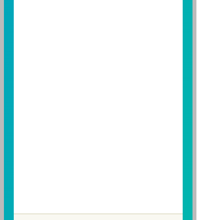
期貨信託事業除盡善良管理人之注意義務外，不負責本
基金之盈虧，亦不保證最低之收益；本文提及之經濟走
勢預測不必然代表本基金之績效；本基金之投資風險及
有關基金應負擔之費用已揭露於基金之公開說明書，投
資人申購前應詳閱基金公開說明書。本公司及各銷售機
構備有簡式公開說明書或公開說明書，歡迎索取；投資
人亦可連結至
富邦投信網頁
、
公開資訊觀測站
或
基金資
訊觀測站
查詢。
基金並無受存款保險、保險安定基金或其他相關保障機
制之保障，投資基金最大可能損失為全部投資金額。
為
避免因受益人短線交易頻繁，造成基金管理及交易成本
增加，進而損及基金長期持有之受益人之權益，並稀釋
基金之獲利，本基金不歡迎受益人進行短線交易，即日
起若受益人進行短線交易，本公司得保留限制短線交易
之受益人再次申購基金並收取相關費用之權利，申購前
請務必詳閱公開說明書，以了解短線交易規定及相關費