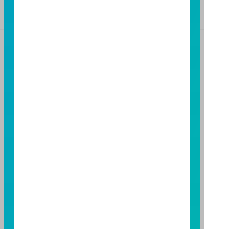
基金警語
+
【富邦投信獨立經營管理】
基金經金管會核准或同意生效，惟不表示絕無風險。基
金經理公司以往之經理績效不保證基金之最低投資收
益；基金經理公司除盡善良管理人之注意義務外，不負
責本基金之盈虧，亦不保證最低之收益，投資人申購前
應詳閱基金公開說明書。本公司及各銷售機構備有簡式
公開說明書或公開說明書，歡迎索取；投資人亦可連結
至
富邦投信網頁
或
公開資訊觀測站
查詢。有關本基金運
用限制及投資風險之揭露請詳見本基金公開說明書。投
資人申購本基金係持有基金受益憑證，而非本文提及之
投資資產或標的。
基金經金管會核准，惟不表示本基金絕無風險。期貨信
託事業以往之經理績效不保證基金之最低投資收益；本