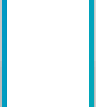
B99603
B99603
特別注意事項
參考匯率：
1 USD = 32.2350 TWD 更新時間：20260806
富邦證券投資信託股份有限公司
服務專線：0800-070-388
營業人：富邦證券投資信託股份有限公司
營利事業統一編號：86384949
114 年金管投信新字第 001 號