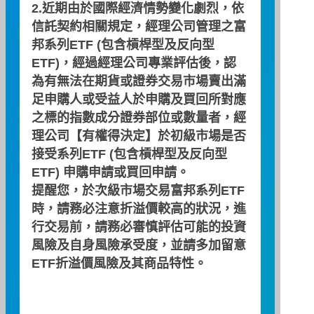
2.近期由於國際經濟情勢變化劇烈，依
信託契約相關規定，經理公司管理之富
邦系列ETF (包含槓桿型及反向型
‧ 參與全球不動產證券投資信託受益證券
ETF)，經過經理公司專業評估後，認
(REITs)及交通基礎設施市場
‧ 交易方式便利、交易成本低廉
為有無法在期貨或證券交易市場賣出滿
‧ 指數化投資、交易方便免選股
足申購人或受益人於申購及買回所對應
之標的指數成分證券部位或數量者，經
市價
理公司【有權得決定】於初級市場是否
15.56
接受系列ETF (包含槓桿型及反向型
ETF) 申購申請或買回申請。
日期
漲跌
漲跌幅(%)
提醒您，於次級市場交易富邦系列ETF
08/07
-0.14
-0.89
時，請務必注意折溢價較高的狀況，進
行交易前，請務必審慎評估可能的投資
風險及自身風險承受度，並請多加留意
淨值
ETF折溢價風險及其商品特性。
15.73
日期
漲跌
漲跌幅(%)