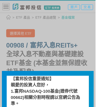
開 戶
交 易
ETF 產品
ETF 產品總覽
基金檔案
選擇其他 ETF
00908 / 富邦入息REITs+
全球入息不動產與基礎建設
ETF基金 (本基金並無保證收
益及配息)
【富邦投信重要通知】
親愛的投資人您好，
基金檔案
1.富邦NASDAQ-100基金(證券代號
00662)相關分割時程請以
官網公告
為
準。
基金特色