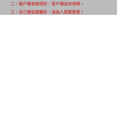
二、開戶審查做得好，客戶權益有保障。
三、自己權益要顧好，淪為人頭累累累！
114年金管投信新字第001號。
網站導覽
客戶資料共享管理隱私權政策
洗錢防制宣導
消費者保護
Fubon.com網站個人資料保護告知聲明
投資人資訊安全說明
隱私權聲明
個人資料保護法應告知投資人事項
富邦證券投資信託股份有限公司