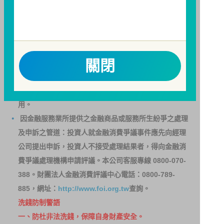
制之保障，投資基金最大可能損失為全部投資金額。
為
避免因受益人短線交易頻繁，造成基金管理及交易成本
增加，進而損及基金長期持有之受益人之權益，並稀釋
基金之獲利，本基金不歡迎受益人進行短線交易，即日
關閉
起若受益人進行短線交易，本公司得保留限制短線交易
之受益人再次申購基金並收取相關費用之權利，申購前
請務必詳閱公開說明書，以了解短線交易規定及相關費
用。
因金融服務業所提供之金融商品或服務所生紛爭之處理
及申訴之管道：投資人就金融消費爭議事件應先向經理
公司提出申訴，投資人不接受處理結果者，得向金融消
費爭議處理機構申請評議。本公司客服專線 0800-070-
388。財團法人金融消費評議中心電話：0800-789-
885，網址：
http://www.foi.org.tw
查詢。
洗錢防制警語
一、防杜非法洗錢，保障自身財產安全。