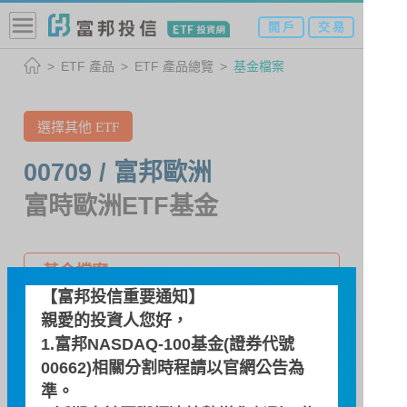
開 戶
交 易
ETF 產品
ETF 產品總覽
基金檔案
選擇其他 ETF
00709 / 富邦歐洲
富時歐洲ETF基金
基金檔案
【富邦投信重要通知】
親愛的投資人您好，
基金特色
1.富邦NASDAQ-100基金(證券代號
00662)相關分割時程請以
官網公告
為
準。
‧ 以歐洲已開發國家股票為標的之ETF