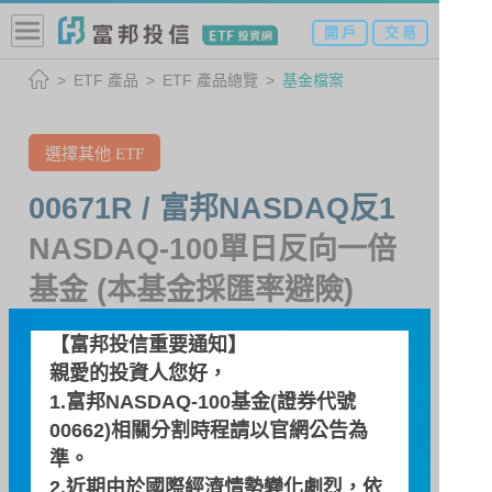
開 戶
交 易
ETF 產品
ETF 產品總覽
基金檔案
選擇其他 ETF
00671R / 富邦NASDAQ反1
NASDAQ-100單日反向一倍
基金 (本基金採匯率避險)
【富邦投信重要通知】
基金檔案
親愛的投資人您好，
1.富邦NASDAQ-100基金(證券代號
00662)相關分割時程請以
官網公告
為
基金特色
準。
2.近期由於國際經濟情勢變化劇烈，依