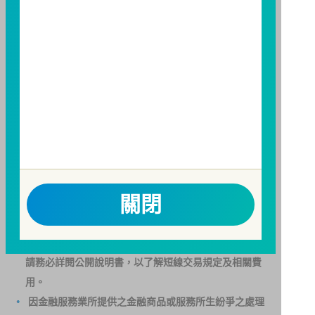
勢預測不必然代表本基金之績效；本基金之投資風險及
有關基金應負擔之費用已揭露於基金之公開說明書，投
資人申購前應詳閱基金公開說明書。本公司及各銷售機
構備有簡式公開說明書或公開說明書，歡迎索取；投資
人亦可連結至
富邦投信網頁
、
公開資訊觀測站
或
基金資
訊觀測站
查詢。
基金並無受存款保險、保險安定基金或其他相關保障機
制之保障，投資基金最大可能損失為全部投資金額。
為
避免因受益人短線交易頻繁，造成基金管理及交易成本
增加，進而損及基金長期持有之受益人之權益，並稀釋
關閉
基金之獲利，本基金不歡迎受益人進行短線交易，即日
起若受益人進行短線交易，本公司得保留限制短線交易
之受益人再次申購基金並收取相關費用之權利，申購前
請務必詳閱公開說明書，以了解短線交易規定及相關費
用。
因金融服務業所提供之金融商品或服務所生紛爭之處理