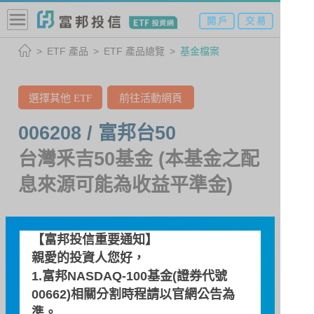
開 戶
交 易
ETF 產品
ETF 產品總覽
基金檔案
選擇其他 ETF
前往活動網頁
006208 / 富邦台50
台灣釆吉50基金 (本基金之配
息來源可能為收益平準金)
基金檔案
【富邦投信重要通知】
親愛的投資人您好，
1.富邦NASDAQ-100基金(證券代號
基金特色
00662)相關分割時程請以
官網公告
為
準。