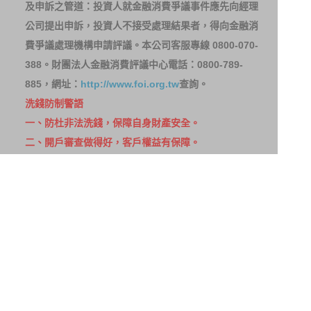
及申訴之管道：投資人就金融消費爭議事件應先向經理
公司提出申訴，投資人不接受處理結果者，得向金融消
費爭議處理機構申請評議。本公司客服專線 0800-070-
388。財團法人金融消費評議中心電話：0800-789-
885，網址：
http://www.foi.org.tw
查詢。
洗錢防制警語
一、防杜非法洗錢，保障自身財產安全。
二、開戶審查做得好，客戶權益有保障。
三、自己權益要顧好，淪為人頭累累累！
114年金管投信新字第001號。
網站導覽
客戶資料共享管理隱私權政策
洗錢防制宣導
消費者保護