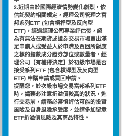
2.近期由於國際經濟情勢變化劇烈，依
‧ 複製標的指數表現，產品定位鮮明
信託契約相關規定，經理公司管理之富
‧ 成本低廉，適合長期投資
邦系列ETF (包含槓桿型及反向型
‧ 交易便利性高，且交易風險低
ETF)，經過經理公司專業評估後，認
市價
為有無法在期貨或證券交易市場賣出滿
235.35
足申購人或受益人於申購及買回所對應
之標的指數成分證券部位或數量者，經
日期
漲跌
漲跌幅(%)
理公司【有權得決定】於初級市場是否
08/07
-1.20
-0.51
接受系列ETF (包含槓桿型及反向型
ETF) 申購申請或買回申請。
提醒您，於次級市場交易富邦系列ETF
淨值
時，請務必注意折溢價較高的狀況，進
235.43
行交易前，請務必審慎評估可能的投資
風險及自身風險承受度，並請多加留意
日期
漲跌
漲跌幅(%)
ETF折溢價風險及其商品特性。
08/07
-0.65
-0.28