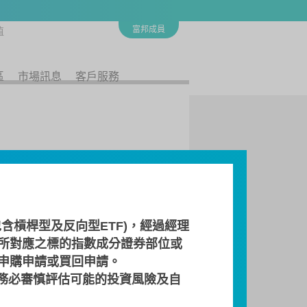
富邦成員
值
區
市場訊息
客戶服務
含槓桿型及反向型ETF)，經過經理
所對應之標的指數成分證券部位或
商
流動量提供者
檔案下載
 申購申請或買回申請。
務必審慎評估可能的投資風險及自