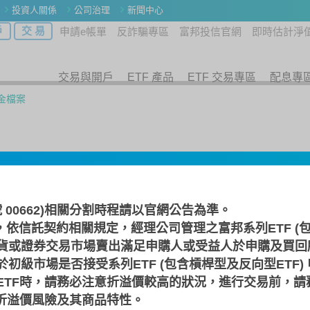
投資人關係
公司治理
新聞中心
戶
交 易
申請e帳單
反詐騙專區
富邦投信官網
即時估計淨
交易與開戶
ETF 產品
ETF 交易專區
配息專
金檔案
綠色電力
TF基金
號 00662)相關分割時程請以
官網公告
為準。
，依信託契約相關規定，經理公司管理之富邦系列ETF (包
貨或證券交易市場賣出滿足申購人或受益人於申購及買回
淨值走勢
績效走勢
基金資產
參與券
初級市場是否接受系列ETF (包含槓桿型及反向型ETF)
ETF時，請務必注意折溢價較高的狀況，進行交易前，請
F折溢價風險及其商品特性。