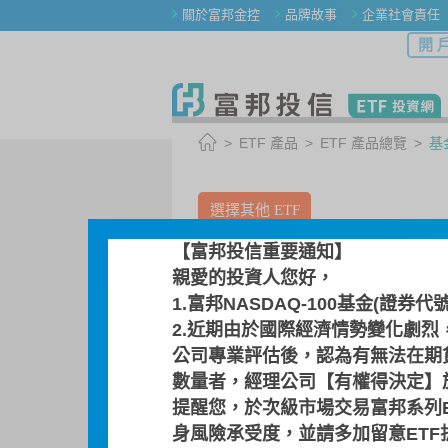
關於富邦金控
品牌故事
企業社會責任
開 
ETF 產品
ETF 產品總覽
基
選擇其他 ETF
【富邦投信重要通知】
00920 / 富邦ESG
親愛的投資人您好，
全球ESG綠色電力E
1.富邦NASDAQ-100基金(證券代
2.近期由於國際經濟情勢變化劇烈
公司專業評估後，認為有無法在期
基金檔案
指數介紹
數量者，經理公司【有權得決定】於
提醒您，於次級市場交易富邦系列
身風險承受度，並請多加留意ET