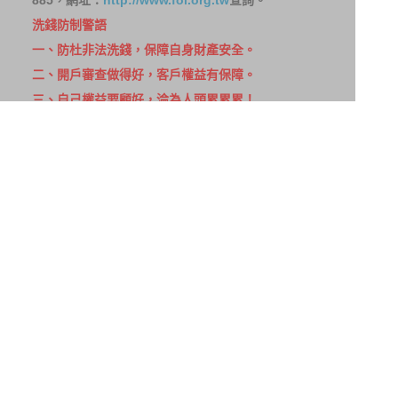
洗錢防制警語
一、防杜非法洗錢，保障自身財產安全。
二、開戶審查做得好，客戶權益有保障。
三、自己權益要顧好，淪為人頭累累累！
114年金管投信新字第001號。
網站導覽
客戶資料共享管理隱私權政策
洗錢防制宣導
消費者保護
Fubon.com網站個人資料保護告知聲明
投資人資訊安全說明
隱私權聲明