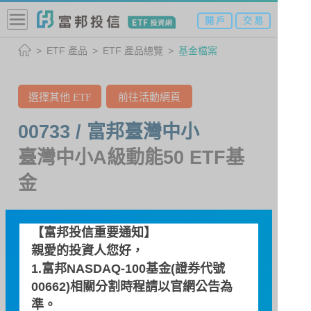
開 戶
交 易
ETF 產品
ETF 產品總覽
基金檔案
選擇其他 ETF
前往活動網頁
00733 / 富邦臺灣中小
臺灣中小A級動能50 ETF基
金
【富邦投信重要通知】
基金檔案
親愛的投資人您好，
1.富邦NASDAQ-100基金(證券代號
基金特色
00662)相關分割時程請以
官網公告
為
準。