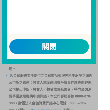
訊觀測站
查詢。
基金並無受存款保險、保險安定基金或其他相關保障機
制之保障，投資基金最大可能損失為全部投資金額。
為
避免因受益人短線交易頻繁，造成基金管理及交易成本
增加，進而損及基金長期持有之受益人之權益，並稀釋
基金之獲利，本基金不歡迎受益人進行短線交易，即日
關閉
起若受益人進行短線交易，本公司得保留限制短線交易
之受益人再次申購基金並收取相關費用之權利，申購前
請務必詳閱公開說明書，以了解短線交易規定及相關費
用。
因金融服務業所提供之金融商品或服務所生紛爭之處理
及申訴之管道：投資人就金融消費爭議事件應先向經理
公司提出申訴，投資人不接受處理結果者，得向金融消
費爭議處理機構申請評議。本公司客服專線 0800-070-
388。財團法人金融消費評議中心電話：0800-789-
885，網址：
http://www.foi.org.tw
查詢。