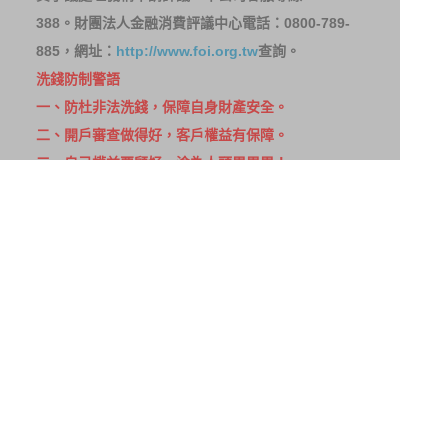
388。財團法人金融消費評議中心電話：0800-789-
885，網址：
http://www.foi.org.tw
查詢。
洗錢防制警語
一、防杜非法洗錢，保障自身財產安全。
二、開戶審查做得好，客戶權益有保障。
三、自己權益要顧好，淪為人頭累累累！
114年金管投信新字第001號。
網站導覽
客戶資料共享管理隱私權政策
洗錢防制宣導
消費者保護
Fubon.com網站個人資料保護告知聲明
投資人資訊安全說明