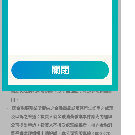
構備有簡式公開說明書或公開說明書，歡迎索取；投資
人亦可連結至
富邦投信網頁
、
公開資訊觀測站
或
基金資
訊觀測站
查詢。
基金並無受存款保險、保險安定基金或其他相關保障機
制之保障，投資基金最大可能損失為全部投資金額。
為
避免因受益人短線交易頻繁，造成基金管理及交易成本
增加，進而損及基金長期持有之受益人之權益，並稀釋
基金之獲利，本基金不歡迎受益人進行短線交易，即日
關閉
起若受益人進行短線交易，本公司得保留限制短線交易
之受益人再次申購基金並收取相關費用之權利，申購前
請務必詳閱公開說明書，以了解短線交易規定及相關費
用。
因金融服務業所提供之金融商品或服務所生紛爭之處理
及申訴之管道：投資人就金融消費爭議事件應先向經理
公司提出申訴，投資人不接受處理結果者，得向金融消
費爭議處理機構申請評議。本公司客服專線 0800-070-