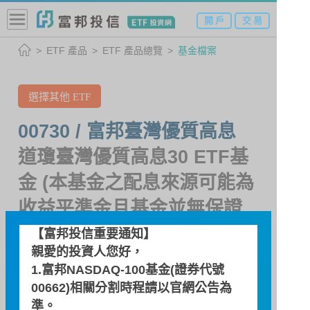
開 戶
交 易
ETF 產品
ETF 產品總覽
基金檔案
選擇其他 ETF
00730 / 富邦臺灣優質高息
道瓊臺灣優質高息30 ETF基
金 (本基金之配息來源可能為
收益平準金且基金並無保證
收益及配息)
【富邦投信重要通知】
親愛的投資人您好，
1.富邦NASDAQ-100基金(證券代號
基金檔案
00662)相關分割時程請以
官網公告
為
準。