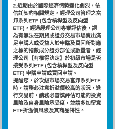
2.近期由於國際經濟情勢變化劇烈，依
基金特色
信託契約相關規定，經理公司管理之富
邦系列ETF (包含槓桿型及反向型
ETF)，經過經理公司專業評估後，認
‧ 追蹤標的指數表現，產品定位鮮明
為有無法在期貨或證券交易市場賣出滿
‧ 成本低廉，適合長期投資
足申購人或受益人於申購及買回所對應
‧ 交易便利性高，且交易風險低
之標的指數成分證券部位或數量者，經
市價
理公司【有權得決定】於初級市場是否
29.07
接受系列ETF (包含槓桿型及反向型
ETF) 申購申請或買回申請。
日期
漲
漲跌幅(%)
提醒您，於次級市場交易富邦系列ETF
08/07
跌
-
時，請務必注意折溢價較高的狀況，進
-
行交易前，請務必審慎評估可能的投資
風險及自身風險承受度，並請多加留意
ETF折溢價風險及其商品特性。
淨值
29.22