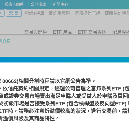
投資人關係
公司治理
新聞中心
戶
交 易
申請e帳單
反詐騙專區
富邦投信官網
即時估計淨
交易與開戶
ETF 產品
ETF 交易專區
配息專
數介紹
號 00662)相關分割時程請以
官網公告
為準。
本基金之配息來源可能為收益平準金)
，依信託契約相關規定，經理公司管理之富邦系列ETF (包
貨或證券交易市場賣出滿足申購人或受益人於申購及買回
初級市場是否接受系列ETF (包含槓桿型及反向型ETF)
淨值走勢
績效走勢
基金資產
參與券
ETF時，請務必注意折溢價較高的狀況，進行交易前，請
F折溢價風險及其商品特性。