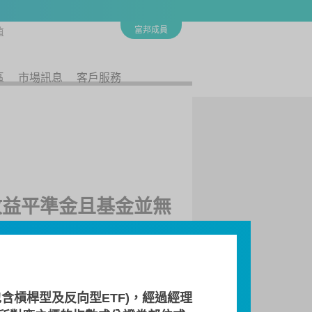
富邦成員
值
區
市場訊息
客戶服務
為收益平準金且基金並無
商
流動量提供者
檔案下載
含槓桿型及反向型ETF)，經過經理