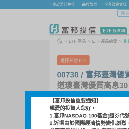
關於富邦金控
品牌故事
企業社會責任
開 
ETF 產品
ETF 產品總覽
指
選擇其他 ETF
00730 / 富邦臺灣
道瓊臺灣優質高息30
保證收益及配息)
【富邦投信重要通知】
親愛的投資人您好，
1.富邦NASDAQ-100基金(證券代
指數介紹
基金檔案
2.近期由於國際經濟情勢變化劇烈