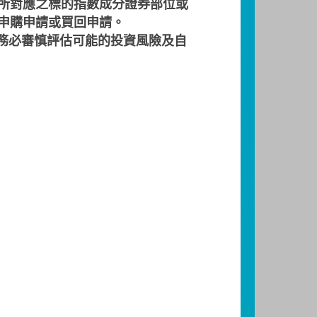
所對應之標的指數成分證券部位或
 申購申請或買回申請。
務必審慎評估可能的投資風險及自
投資組合，如遇成分股流動性不
行，此外，基金持股內容之調整
風險僅為系統性風險，風險報酬