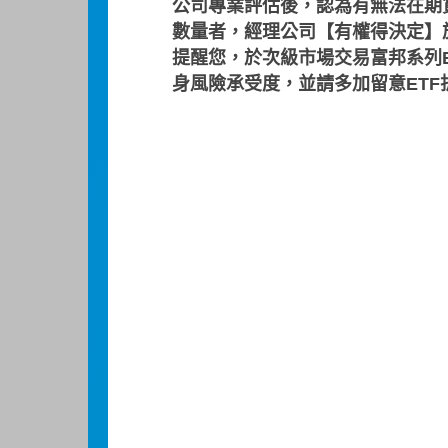
公司專業評估後，認為有無法在期
數量者，經理公司【有權得決定】於
提醒您，於次級市場交易富邦系列
道瓊斯台灣優質高股息
身風險承受度，並請多加留意ET
指數特色
‧ 經本基金追蹤之標的指數為
足或其他市場因素，或預期標的
則採被動管理之方式，於指數變
特性鮮明，適合作為各種投資策
指數編製規則重點內容
(1) 母體為S&P台灣全市場指數(S&P T