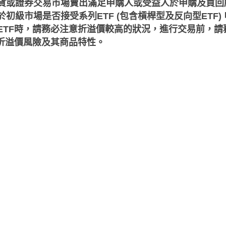
貨或證券交易市場賣出滿足申購人或受益人於申購及買回
初級市場是否接受系列ETF (包含槓桿型及反向型ETF)
ETF時，請務必注意折溢價較高的狀況，進行交易前，請
30指數基本介紹
F折溢價風險及其商品特性。
道瓊斯台灣優質高股息30指數，經理公司係採用指數化策略管理
指數成分股即將異動等情況，經理公司依據標的指數編製規則執
動時才予以調整，因此本基金之報酬將 貼近標的指數之報酬，
略之投資元件。
aiwan Broad Market Index)。