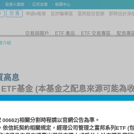
投資人關係
公司治理
新聞中心
戶
交 易
申請e帳單
反詐騙專區
富邦投信官網
即時估計淨
交易與開戶
ETF 產品
ETF 交易專區
配息專
數介紹
優質高息
 ETF基金 (本基金之配息來源可能
號 00662)相關分割時程請以
官網公告
為準。
淨值走勢
績效走勢
基金資產
參與券
，依信託契約相關規定，經理公司管理之富邦系列ETF (包