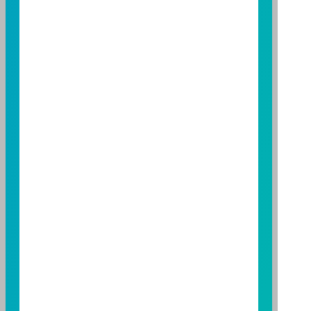
益；基金經理公司除盡善良管理人之注意義務外，不負
責本基金之盈虧，亦不保證最低之收益，投資人申購前
應詳閱基金公開說明書。本公司及各銷售機構備有簡式
公開說明書或公開說明書，歡迎索取；投資人亦可連結
至
富邦投信網頁
或
公開資訊觀測站
查詢。有關本基金運
用限制及投資風險之揭露請詳見本基金公開說明書。投
資人申購本基金係持有基金受益憑證，而非本文提及之
投資資產或標的。
基金經金管會核准，惟不表示本基金絕無風險。期貨信
託事業以往之經理績效不保證基金之最低投資收益；本
期貨信託事業除盡善良管理人之注意義務外，不負責本
基金之盈虧，亦不保證最低之收益；本文提及之經濟走
勢預測不必然代表本基金之績效；本基金之投資風險及
有關基金應負擔之費用已揭露於基金之公開說明書，投
資人申購前應詳閱基金公開說明書。本公司及各銷售機
構備有簡式公開說明書或公開說明書，歡迎索取；投資