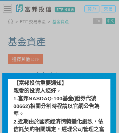
開 戶
交 易
En
中文
ETF 交易專區
基金資產
基金資產
選擇其他 ETF
00634R 富邦上証反1
【富邦投信重要通知】
親愛的投資人您好，
查詢日期
1.富邦NASDAQ-100基金(證券代號
00662)相關分割時程請以
官網公告
為
準。
2.近期由於國際經濟情勢變化劇烈，依
信託契約相關規定，經理公司管理之富