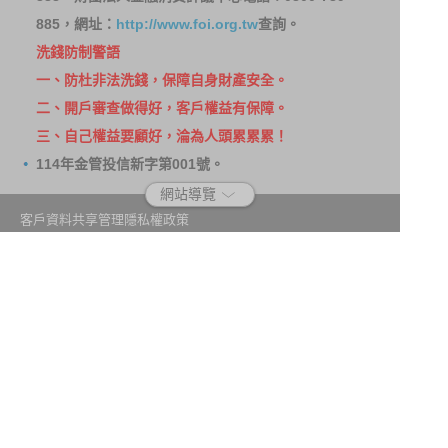
885，網址：
http://www.foi.org.tw
查詢。
洗錢防制警語
一、防杜非法洗錢，保障自身財產安全。
二、開戶審查做得好，客戶權益有保障。
三、自己權益要顧好，淪為人頭累累累！
114年金管投信新字第001號。
網站導覽
客戶資料共享管理隱私權政策
洗錢防制宣導
消費者保護
Fubon.com網站個人資料保護告知聲明
投資人資訊安全說明
隱私權聲明