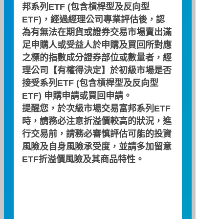
邦系列ETF (包含槓桿型及反向型
ETF)，經過經理公司專業評估後，認
為有無法在期貨或證券交易市場賣出滿
足申購人或受益人於申購及買回所對應
之標的指數成分證券部位或數量者，經
基金淨資產(新台
145,708,939
幣)
理公司【有權得決定】於初級市場是否
接受系列ETF (包含槓桿型及反向型
基金在外流通單位
47,256,000
ETF) 申購申請或買回申請。
數(單位)
提醒您，於次級市場交易富邦系列ETF
時，請務必注意折溢價較高的狀況，進
基金每單位淨值(新
3.08
行交易前，請務必審慎評估可能的投資
台幣)
風險及自身風險承受度，並請多加留意
ETF折溢價風險及其商品特性。
資料日期：2026/08/07
期貨