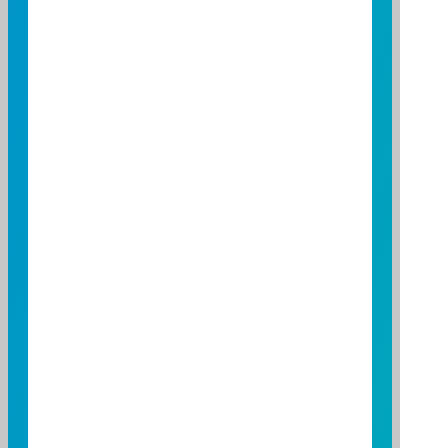
現金 (USD)
5,127,316
附買回債券
代號
代號
名稱
A12105
A12105
B6A306
B6A306
HB1204
HB1204
特別注意事項
參考匯率：