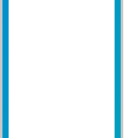
期貨代碼
期貨代碼
期貨名稱
SFCQ6F
SFCQ6F
2026/08富時中國A50指數
WOAFQ6F
WOAFQ6F
2026/08富邦上証ETF期貨
期貨合計
期貨合計
項目
金額
保證金 (TWD)
24,828,676
保證金 (USD)
24,640,200
附買回債券
85,575,380
現金 (TWD)
5,604,024