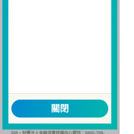
人亦可連結至
富邦投信網頁
、
公開資訊觀測站
或
基金資
訊觀測站
查詢。
基金並無受存款保險、保險安定基金或其他相關保障機
制之保障，投資基金最大可能損失為全部投資金額。
為
避免因受益人短線交易頻繁，造成基金管理及交易成本
增加，進而損及基金長期持有之受益人之權益，並稀釋
基金之獲利，本基金不歡迎受益人進行短線交易，即日
起若受益人進行短線交易，本公司得保留限制短線交易
之受益人再次申購基金並收取相關費用之權利，申購前
請務必詳閱公開說明書，以了解短線交易規定及相關費
用。
因金融服務業所提供之金融商品或服務所生紛爭之處理
關閉
及申訴之管道：投資人就金融消費爭議事件應先向經理
公司提出申訴，投資人不接受處理結果者，得向金融消
費爭議處理機構申請評議。本公司客服專線 0800-070-
388。財團法人金融消費評議中心電話：0800-789-