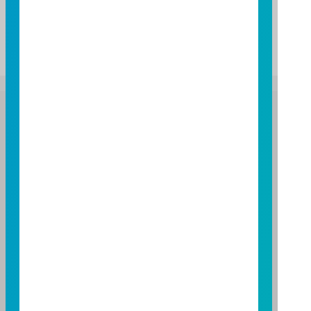
1 USD = 6.74650 CNH 更新時間：20260807
1 USD = 32.3380 TWD 更新時間：20260807
富邦證券投資信託股份有限公司
服務專線：0800-070-388
營業人：富邦證券投資信託股份有限公司
營利事業統一編號：86384949
114 年金管投信新字第 001 號
台北總公司
台北市敦化南路一段 108 號 8 樓
TEL：(02)8771-6688
FAX：(02)8771-6788
台中分公司