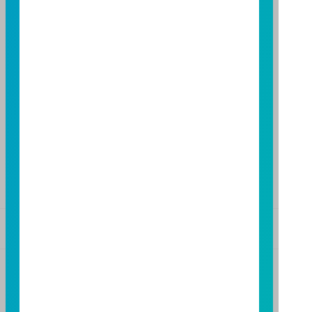
台中市柳川西路二段 196 號 7 樓
TEL：(04)2220-7166
FAX：(04)2220-7128
高雄分公司
高雄市民族二路 95 號 3 樓
TEL：(07)238-4577
FAX：(07)236-4571
下載富邦投信 APP
版本3.6
版本8.5
基金警語
+
【富邦投信獨立經營管理】
基金經金管會核准或同意生效，惟不表示絕無風險。基
金經理公司以往之經理績效不保證基金之最低投資收