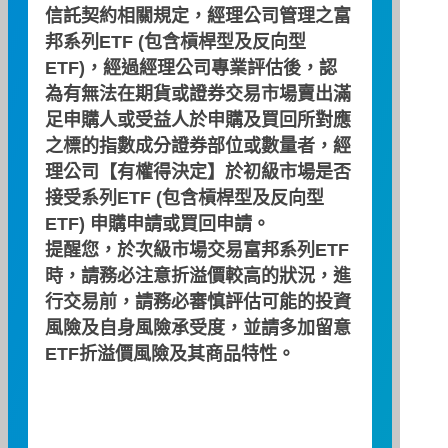
信託契約相關規定，經理公司管理之富
邦系列ETF (包含槓桿型及反向型
ETF)，經過經理公司專業評估後，認
為有無法在期貨或證券交易市場賣出滿
基金淨資產(新台
33,705,815,107
足申購人或受益人於申購及買回所對應
幣)
之標的指數成分證券部位或數量者，經
理公司【有權得決定】於初級市場是否
基金在外流通單位
115,286,000
接受系列ETF (包含槓桿型及反向型
數(單位)
ETF) 申購申請或買回申請。
提醒您，於次級市場交易富邦系列ETF
基金每單位淨值(新
292.37
時，請務必注意折溢價較高的狀況，進
台幣)
行交易前，請務必審慎評估可能的投資
風險及自身風險承受度，並請多加留意
資料日期：2026/08/07
ETF折溢價風險及其商品特性。
期貨