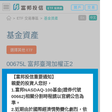
開 戶
交 易
En
中文
ETF 交易專區
基金資產
基金資產
選擇其他 ETF
00675L 富邦臺灣加權正2
【富邦投信重要通知】
查詢日期
親愛的投資人您好，
1.富邦NASDAQ-100基金(證券代號
00662)相關分割時程請以
官網公告
為
準。
2.近期由於國際經濟情勢變化劇烈，依