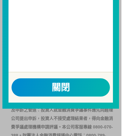
人亦可連結至
富邦投信網頁
、
公開資訊觀測站
或
基金資
訊觀測站
查詢。
基金並無受存款保險、保險安定基金或其他相關保障機
制之保障，投資基金最大可能損失為全部投資金額。
為
避免因受益人短線交易頻繁，造成基金管理及交易成本
增加，進而損及基金長期持有之受益人之權益，並稀釋
基金之獲利，本基金不歡迎受益人進行短線交易，即日
起若受益人進行短線交易，本公司得保留限制短線交易
之受益人再次申購基金並收取相關費用之權利，申購前
請務必詳閱公開說明書，以了解短線交易規定及相關費
關閉
用。
因金融服務業所提供之金融商品或服務所生紛爭之處理
及申訴之管道：投資人就金融消費爭議事件應先向經理
公司提出申訴，投資人不接受處理結果者，得向金融消
費爭議處理機構申請評議。本公司客服專線 0800-070-
388。財團法人金融消費評議中心電話：0800-789-