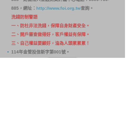
885，網址：
http://www.foi.org.tw
查詢。
洗錢防制警語
一、防杜非法洗錢，保障自身財產安全。
二、開戶審查做得好，客戶權益有保障。
三、自己權益要顧好，淪為人頭累累累！
114年金管投信新字第001號。
網站導覽
客戶資料共享管理隱私權政策
洗錢防制宣導
消費者保護
Fubon.com網站個人資料保護告知聲明
投資人資訊安全說明
隱私權聲明